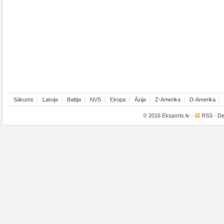
Sākums
Latvija
Baltija
NVS
Eiropa
Āzija
Z-Amerika
D-Amerika
© 2016
Eksports.lv
·
RSS
· De