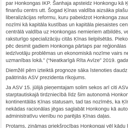
par Honkongas IKP. Šanhaja apsteidz Honkongu kā Ķ
finanšu centrs utt. Šogad Ķīnas valdība aizsāka plašu
liberalizācijas reformu, kuru pabeidzot Honkonga zau
nozīmi kā kapitāla kustības un kapitāla piesaistes cen
centrālā valdība uz Honkongas nemieriem atbildēs, v
raksturīgo specializāciju citās Ķīnas lielpilsētās. Pieko
pēc desmit gadiem Honkonga pārtaps par reģionālas 
iedzīvotāju problēmas un ekonomiskā nozīme vairs n
uzmanības lokā.” (“Neatkarīgā Rīta Avīze” 2019. gada 
Diemžēl pērn izteiktā prognoze sāka īstenoties daudz 
paātrinās ASV prezidenta rīkojums.
Ja ASV 15. jūlijā pieņemtajam solim sekos arī citi AS
starptautiskajā tirdzniecībā līdz šim autonomā Honkon
kontinentālās Ķīnas statusam, tad tas nozīmēs, ka Ķ
nekādas racionālas jēgas saglabāt Honkongu kā aut
administratīvu vienību no parējās Ķīnas daļas.
Protams, zināmas priekšrocības Honkongai vēl kādu l