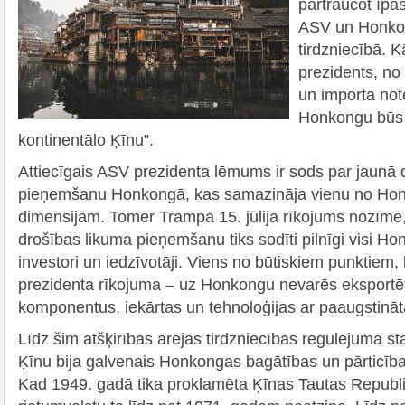
pārtraucot īpa
ASV un Honkon
tirdzniecībā. 
prezidents, no
un importa not
Honkongu būs “
kontinentālo Ķīnu”.
Attiecīgais ASV prezidenta lēmums ir sods par jaunā 
pieņemšanu Honkongā, kas samazināja vienu no Ho
dimensijām. Tomēr Trampa 15. jūlija rīkojums nozīm
drošības likuma pieņemšanu tiks sodīti pilnīgi visi 
investori un iedzīvotāji. Viens no būtiskiem punktie
prezidenta rīkojuma ‒ uz Honkongu nevarēs eksportēt
komponentus, iekārtas un tehnoloģijas ar paaugstināt
Līdz šim atšķirības ārējās tirdzniecības regulējumā s
Ķīnu bija galvenais Honkongas bagātības un pārticīb
Kad 1949. gadā tika proklamēta Ķīnas Tautas Republi