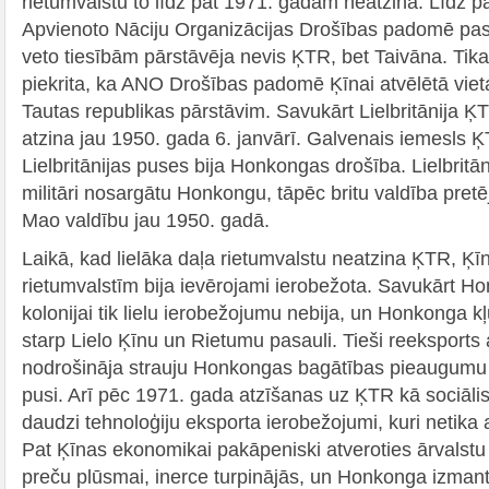
rietumvalstu to līdz pat 1971. gadam neatzina. Līdz 
Apvienoto Nāciju Organizācijas Drošības padomē past
veto tiesībām pārstāvēja nevis ĶTR, bet Taivāna. Tik
piekrita, ka ANO Drošības padomē Ķīnai atvēlētā viet
Tautas republikas pārstāvim. Savukārt Lielbritānija 
atzina jau 1950. gada 6. janvārī. Galvenais iemesls 
Lielbritānijas puses bija Honkongas drošība. Lielbritāni
militāri nosargātu Honkongu, tāpēc britu valdība pretēj
Mao valdību jau 1950. gadā.
Laikā, kad lielāka daļa rietumvalstu neatzina ĶTR, Ķīn
rietumvalstīm bija ievērojami ierobežota. Savukārt Ho
kolonijai tik lielu ierobežojumu nebija, un Honkonga k
starp Lielo Ķīnu un Rietumu pasauli. Tieši reeksports
nodrošināja strauju Honkongas bagātības pieaugumu 
pusi. Arī pēc 1971. gada atzīšanas uz ĶTR kā sociālisma
daudzi tehnoloģiju eksporta ierobežojumi, kuri netika 
Pat Ķīnas ekonomikai pakāpeniski atveroties ārvalstu 
preču plūsmai, inerce turpinājās, un Honkonga izmant