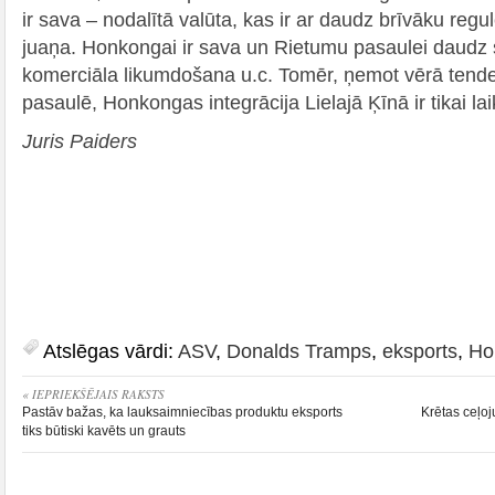
ir sava – nodalītā valūta, kas ir ar daudz brīvāku re
juaņa. Honkongai ir sava un Rietumu pasaulei daudz 
komerciāla likumdošana u.c. Tomēr, ņemot vērā tend
pasaulē, Honkongas integrācija Lielajā Ķīnā ir tikai la
Juris Paiders
Atslēgas vārdi:
ASV
,
Donalds Tramps
,
eksports
,
Ho
« IEPRIEKŠĒJAIS RAKSTS
Pastāv bažas, ka lauksaimniecības produktu eksports
Krētas ceļo
tiks būtiski kavēts un grauts