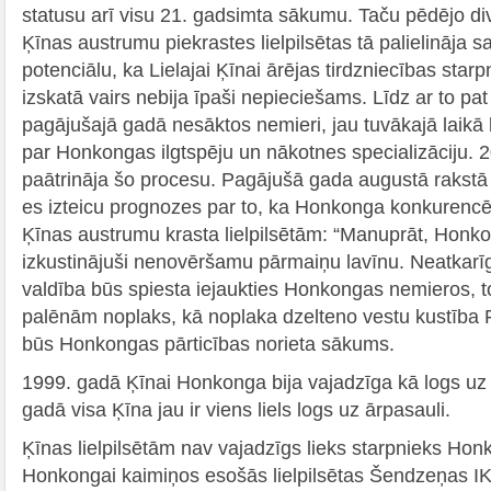
statusu arī visu 21. gadsimta sākumu. Taču pēdējo di
Ķīnas austrumu piekrastes lielpilsētas tā palielināja
potenciālu, ka Lielajai Ķīnai ārējas tirdzniecības sta
izskatā vairs nebija īpaši nepieciešams. Līdz ar to pat
pagājušajā gadā nesāktos nemieri, jau tuvākajā laikā 
par Honkongas ilgtspēju un nākotnes specializāciju. 2
paātrināja šo procesu. Pagājušā gada augustā rakst
es izteicu prognozes par to, ka Honkonga konkurencē
Ķīnas austrumu krasta lielpilsētām: “Manuprāt, Honko
izkustinājuši nenovēršamu pārmaiņu lavīnu. Neatkarīgi
valdība būs spiesta iejaukties Honkongas nemieros, to
palēnām noplaks, kā noplaka dzelteno vestu kustība 
būs Honkongas pārticības norieta sākums.
1999. gadā Ķīnai Honkonga bija vajadzīga kā logs uz 
gadā visa Ķīna jau ir viens liels logs uz ārpasauli.
Ķīnas lielpilsētām nav vajadzīgs lieks starpnieks Hon
Honkongai kaimiņos esošās lielpilsētas Šendzeņas IKP