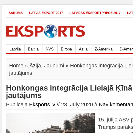
SĀKUMS
LATVIA EXPORT 2017
LATVIJAS EKSPORTPRECE 2017
LA
Latvija
Baltija
NVS
Eiropa
Āzija
Z-Amerika
D-Amer
Home
»
Āzija
,
Jaunumi
» Honkongas integrācija Lielaj
jautājums
Honkongas integrācija Lielajā Ķīnā i
jautājums
Publicēja
Eksports.lv
// 23. July 2020 //
Nav komentār
15. jūlijā ASV
Tramps parakst