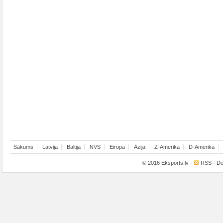
Sākums
Latvija
Baltija
NVS
Eiropa
Āzija
Z-Amerika
D-Amerika
© 2016
Eksports.lv
·
RSS
· De