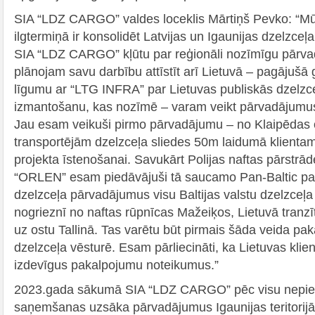
SIA “LDZ CARGO” valdes loceklis Mārtiņš Pevko: “M
ilgtermiņā ir konsolidēt Latvijas un Igaunijas dzelzceļ
SIA “LDZ CARGO” kļūtu par reģionāli nozīmīgu pārvad
plānojam savu darbību attīstīt arī Lietuvā – pagājuš
līgumu ar “LTG INFRA” par Lietuvas publiskās dzelzce
izmantošanu, kas nozīmē – varam veikt pārvadājumus a
Jau esam veikuši pirmo pārvadājumu – no Klaipēdas os
transportējām dzelzceļa sliedes 50m laidumā klient
projekta īstenošanai. Savukārt Polijas naftas pārst
“ORLEN” esam piedāvājuši tā saucamo Pan-Baltic p
dzelzceļa pārvadājumus visu Baltijas valstu dzelzceļa 
nogrieznī no naftas rūpnīcas Mažeiķos, Lietuvā tranzīt
uz ostu Tallinā. Tas varētu būt pirmais šāda veida pak
dzelzceļa vēsturē. Esam pārliecināti, ka Lietuvas kli
izdevīgus pakalpojumu noteikumus.”
2023.gada sākumā SIA “LDZ CARGO” pēc visu nepie
saņemšanas uzsāka pārvadājumus Igaunijas teritorijā, 