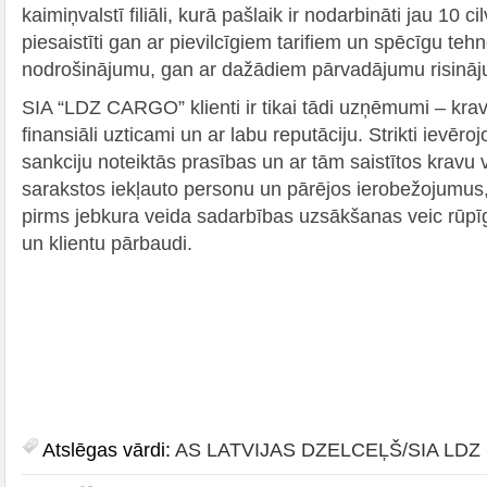
kaimiņvalstī filiāli, kurā pašlaik ir nodarbināti jau 10 cil
piesaistīti gan ar pievilcīgiem tarifiem un spēcīgu teh
nodrošinājumu, gan ar dažādiem pārvadājumu risinā
SIA “LDZ CARGO” klienti ir tikai tādi uzņēmumi – kravu
finansiāli uzticami un ar labu reputāciju. Strikti ievēroj
sankciju noteiktās prasības un ar tām saistītos kravu 
sarakstos iekļauto personu un pārējos ierobežojum
pirms jebkura veida sadarbības uzsākšanas veic rūpī
un klientu pārbaudi.
Atslēgas vārdi:
AS LATVIJAS DZELCEĻŠ/SIA LD