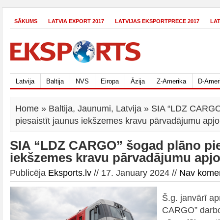
SĀKUMS
LATVIA EXPORT 2017
LATVIJAS EKSPORTPRECE 2017
LA
Latvija
Baltija
NVS
Eiropa
Āzija
Z-Amerika
D-Amer
Home
»
Baltija
,
Jaunumi
,
Latvija
» SIA “LDZ CARGO
piesaistīt jaunus iekšzemes kravu pārvadājumu apj
SIA “LDZ CARGO” šogad plāno pies
iekšzemes kravu pārvadājumu apjo
Publicēja
Eksports.lv
// 17. January 2024 //
Nav kome
Š.g. janvārī a
CARGO” darboj