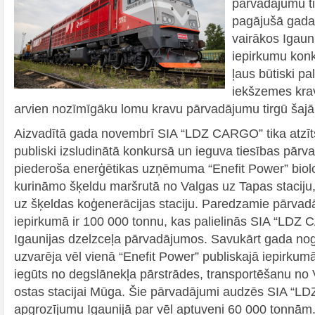
pārvadājumu t
pagājušā gada 
vairākos Igauni
iepirkumu kon
ļaus būtiski pal
iekšzemes kra
arvien nozīmīgāku lomu kravu pārvadājumu tirgū šajā 
Aizvadītā gada novembrī SIA “LDZ CARGO” tika atzīt
publiski izsludinātā konkursā un ieguva tiesības pārvad
piederoša enerģētikas uzņēmuma “Enefit Power” biol
kurināmo šķeldu maršrutā no Valgas uz Tapas staciju, 
uz šķeldas koģenerācijas staciju. Paredzamie pārvad
iepirkumā ir 100 000 tonnu, kas palielinās SIA “LDZ 
Igaunijas dzelzceļa pārvadājumos. Savukārt gada n
uzvarēja vēl vienā “Enefit Power” publiskajā iepirkum
iegūts no degslānekļa pārstrādes, transportēšanu no V
ostas stacijai Mūga. Šie pārvadājumi audzēs SIA “
apgrozījumu Igaunijā par vēl aptuveni 60 000 tonnām