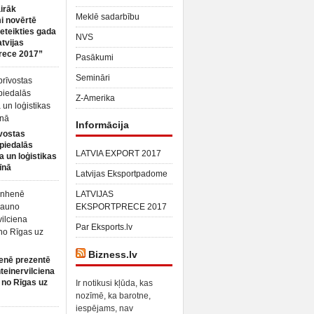
irāk
Meklē sadarbību
 novērtē
ieteikties gada
NVS
atvijas
rece 2017”
Pasākumi
Semināri
Z-Amerika
Informācija
vostas
piedalās
LATVIA EXPORT 2017
a un loģistikas
īnā
Latvijas Eksportpadome
LATVIJAS
EKSPORTPRECE 2017
Par Eksports.lv
Bizness.lv
enē prezentē
teinervilciena
 no Rīgas uz
Ir notikusi kļūda, kas
nozīmē, ka barotne,
iespējams, nav