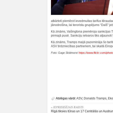
atkārtoti piemērot ievedmuitas tarifus tērauda
jānodrošina, lai teroristu grupējums “Daīš” je
Kā zināms, Vašingtona piemēroja sankcijas Tu
pirmajā pusē. Sankciju ietvaros tiks atjaunoti
Kā zināms, Tramps maijā pazemināja šo tarifu 
ASV tirdzniecības partneriem, tai skaitā Eiro
Foto: Gage Skidmore/
https://www.flickr.com/pho
Atslēgas vārdi:
ASV
,
Donalds Tramps
,
Ek
« IEPRIEKŠĒJAIS RAKSTS
Rīgā tiksies Ķīnas un 17 Centrālās un Austr