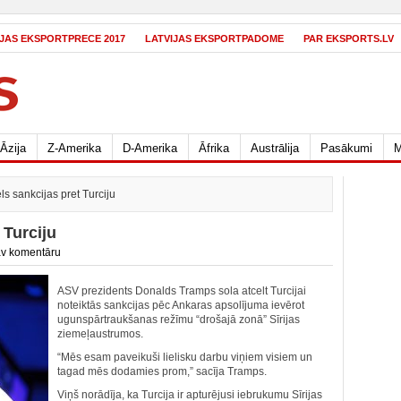
IJAS EKSPORTPRECE 2017
LATVIJAS EKSPORTPADOME
PAR EKSPORTS.LV
Āzija
Z-Amerika
D-Amerika
Āfrika
Austrālija
Pasākumi
M
s sankcijas pret Turciju
 Turciju
v komentāru
ASV prezidents Donalds Tramps sola atcelt Turcijai
noteiktās sankcijas pēc Ankaras apsolījuma ievērot
ugunspārtraukšanas režīmu “drošajā zonā” Sīrijas
ziemeļaustrumos.
“Mēs esam paveikuši lielisku darbu viņiem visiem un
tagad mēs dodamies prom,” sacīja Tramps.
Viņš norādīja, ka Turcija ir apturējusi iebrukumu Sīrijas