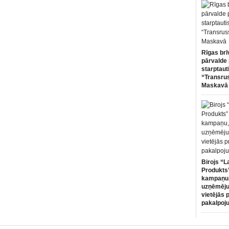
Rīgas brī
pārvalde 
starptaut
“Transru
Maskavā
Birojs “L
Produkts”
kampaņu,
uzņēmēju
vietējās 
pakalpoj