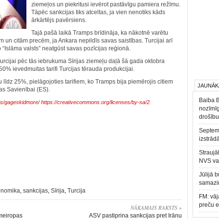
ziemeļos un piekritusi ievērot pastāvīgu pamiera režīmu.
Tāpēc sankcijas tiks atceltas, ja vien nenotiks kāds
ārkārtējs pavērsiens.
Tajā pašā laikā Tramps brīdināja, ka nākotnē varētu
m un citām precēm, ja Ankara nepildīs savas saistības. Turcijai arī
b “Islāma valsts” neatgūst savas pozīcijas reģionā.
rcijai pēc tās iebrukuma Sīrijas ziemeļu daļā šā gada oktobra
 50% ievedmuitas tarifi Turcijas tērauda produkcijai.
līdz 25%, pielāgojoties tarifiem, ko Tramps bija piemērojis citiem
JAUNĀK
pas Savienībai (ES).
Baiba 
tos/gageskidmore/
https://creativecommons.org/licenses/by-sa/2.
nozīmīg
drošību
Septemb
izstrād
Straujā
NVS va
Jūlijā 
samazin
onomika
,
sankcijas
,
Sīrija
,
Turcija
FM: vāj
preču 
NĀKAMAIS RAKSTS »
umeiropas
ASV pastiprina sankcijas pret Irānu