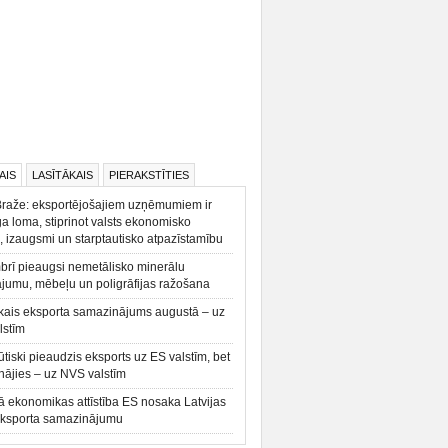
AIS
LASĪTĀKAIS
PIERAKSTĪTIES
Braže: eksportējošajiem uzņēmumiem ir
a loma, stiprinot valsts ekonomisko
, izaugsmi un starptautisko atpazīstamību
rī pieaugsi nemetālisko minerālu
ājumu, mēbeļu un poligrāfijas ražošana
kais eksporta samazinājums augustā – uz
lstīm
būtiski pieaudzis eksports uz ES valstīm, bet
ājies – uz NVS valstīm
ā ekonomikas attīstība ES nosaka Latvijas
eksporta samazinājumu