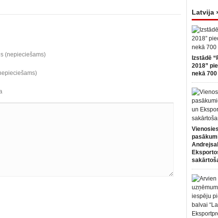
Latvija 
ds (nepieciešams)
Izstādē “
2018” pie
(nepieciešams)
nekā 700 
a
Vienosies
pasākum
Andrejsa
Eksportos
sakārtoš