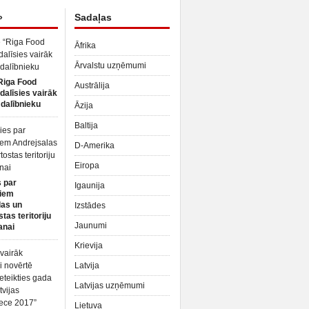
»
Sadaļas
Āfrika
Ārvalstu uzņēmumi
Riga Food
Austrālija
dalīsies vairāk
dalībnieku
Āzija
Baltija
D-Amerika
Eiropa
 par
Igaunija
iem
las un
Izstādes
tas teritoriju
Jaunumi
anai
Krievija
Latvija
Latvijas uzņēmumi
Lietuva