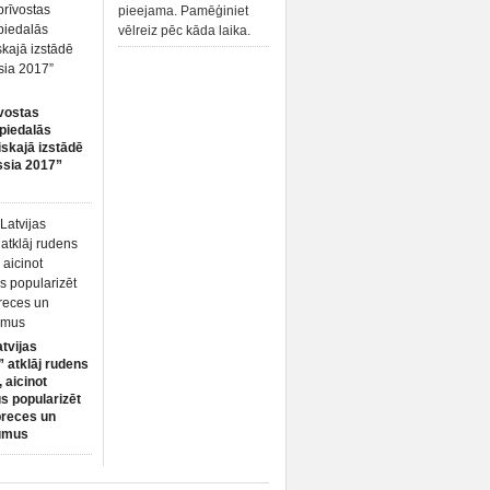
pieejama. Pamēģiniet
vēlreiz pēc kāda laika.
vostas
piedalās
iskajā izstādē
ssia 2017”
atvijas
 atklāj rudens
 aicinot
s popularizēt
preces un
umus