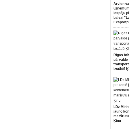
Arvien va
uzņēmumi
iespēju p
balvai “L
Eksportp
Rīgas brī
pārvalde 
transport
izstādē Ķ
LDz Minh
jauno kon
maršrutu
Ķīnu