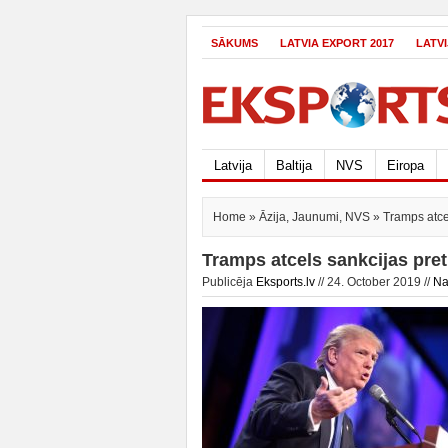
SĀKUMS
LATVIA EXPORT 2017
LATV
Latvija
Baltija
NVS
Eiropa
Home
»
Āzija
,
Jaunumi
,
NVS
» Tramps atcel
Tramps atcels sankcijas pret
Publicēja
Eksports.lv
// 24. October 2019 //
Na