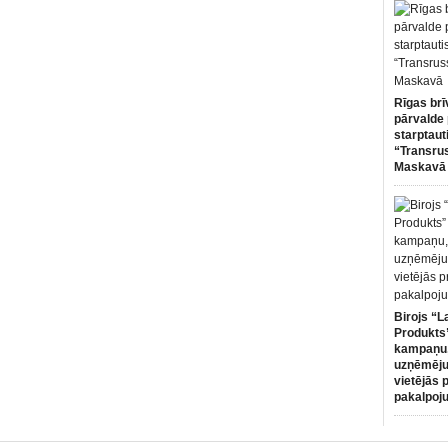
Rīgas brī
pārvalde 
starptaut
“Transru
Maskavā
Birojs “L
Produkts”
kampaņu,
uzņēmēju
vietējās 
pakalpoj