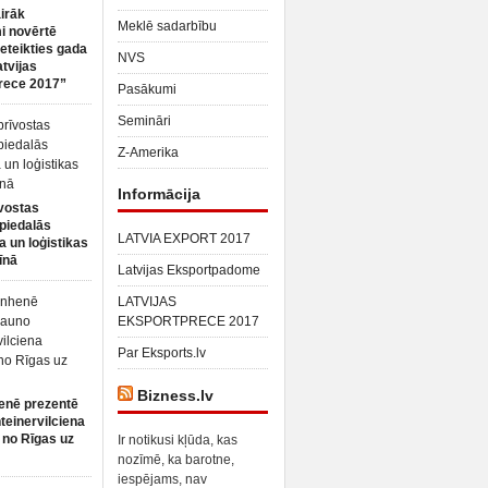
irāk
Meklē sadarbību
 novērtē
ieteikties gada
NVS
atvijas
rece 2017”
Pasākumi
Semināri
Z-Amerika
Informācija
vostas
piedalās
LATVIA EXPORT 2017
a un loģistikas
īnā
Latvijas Eksportpadome
LATVIJAS
EKSPORTPRECE 2017
Par Eksports.lv
Bizness.lv
enē prezentē
teinervilciena
 no Rīgas uz
Ir notikusi kļūda, kas
nozīmē, ka barotne,
iespējams, nav