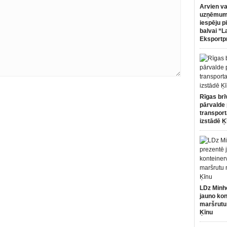
Arvien va
uzņēmumi
iespēju p
balvai “L
Eksportp
Rīgas brī
pārvalde 
transport
izstādē Ķ
LDz Minh
jauno kon
maršrutu
Ķīnu