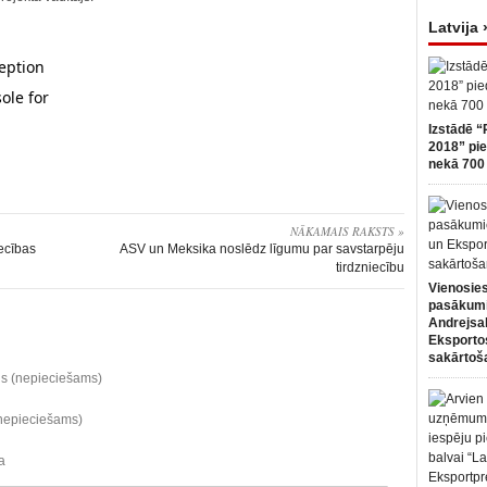
Latvija 
Izstādē “
2018” pie
nekā 700 
NĀKAMAIS RAKSTS »
ecības
ASV un Meksika noslēdz līgumu par savstarpēju
tirdzniecību
Vienosies
pasākum
Andrejsa
Eksportos
sakārtoš
ds (nepieciešams)
(nepieciešams)
a