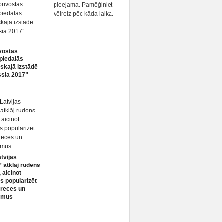
pieejama. Pamēģiniet
vēlreiz pēc kāda laika.
vostas
piedalās
iskajā izstādē
ssia 2017”
atvijas
 atklāj rudens
 aicinot
s popularizēt
preces un
umus