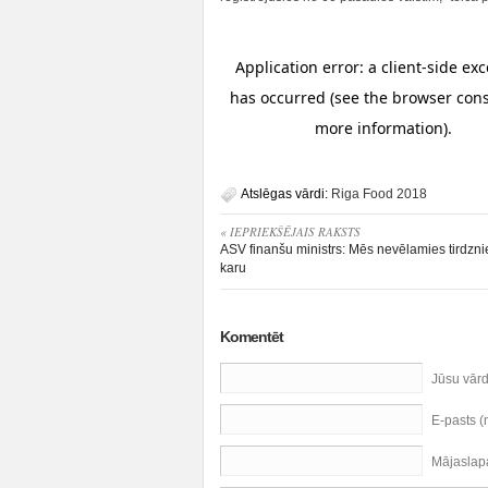
Atslēgas vārdi:
Riga Food 2018
« IEPRIEKŠĒJAIS RAKSTS
ASV finanšu ministrs: Mēs nevēlamies tirdzni
karu
Komentēt
Jūsu vār
E-pasts 
Mājaslap