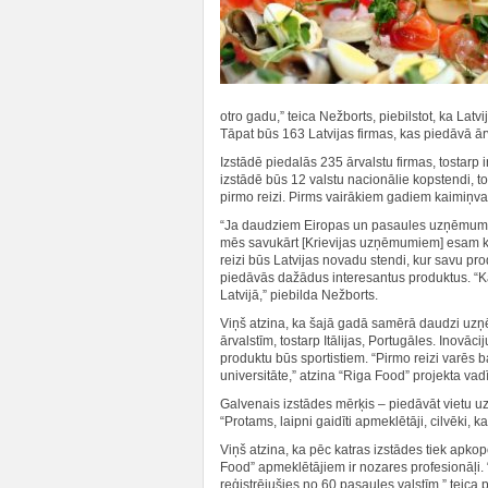
otro gadu,” teica Nežborts, piebilstot, ka Latv
Tāpat būs 163 Latvijas firmas, kas piedāvā ārv
Izstādē piedalās 235 ārvalstu firmas, tostarp 
izstādē būs 12 valstu nacionālie kopstendi, 
pirmo reizi. Pirms vairākiem gadiem kaimiņval
“Ja daudziem Eiropas un pasaules uzņēmumiem Ba
mēs savukārt [Krievijas uzņēmumiem] esam kā 
reizi būs Latvijas novadu stendi, kur savu pr
piedāvās dažādus interesantus produktus. “Kat
Latvijā,” piebilda Nežborts.
Viņš atzina, ka šajā gadā samērā daudzi uzņē
ārvalstīm, tostarp Itālijas, Portugāles. Inovā
produktu būs sportistiem. “Pirmo reizi varēs b
universitāte,” atzina “Riga Food” projekta vadī
Galvenais izstādes mērķis – piedāvāt vietu u
“Protams, laipni gaidīti apmeklētāji, cilvēki, 
Viņš atzina, ka pēc katras izstādes tiek apko
Food” apmeklētājiem ir nozares profesionāļi. “V
reģistrējušies no 60 pasaules valstīm,” teica p