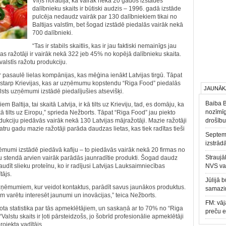
Viņš norādīja, ka vairāk nekā 20 gados izstādes
dalībnieku skaits ir būtiski audzis – 1996. gadā izstāde
pulcēja nedaudz vairāk par 130 dalībniekiem tikai no
Baltijas valstīm, bet šogad izstādē piedalās vairāk nekā
700 dalībnieki.
“Tas ir stabils skaitlis, kas ir jau faktiski nemainīgs jau
ijas ražotāji ir vairāk nekā 322 jeb 45% no kopējā dalībnieku skaita.
alstīs ražotu produkciju.
ir pasaulē lielas kompānijas, kas mēģina ienākt Latvijas tirgū. Tāpat
tostarp Krievijas, kas ar uzņēmumu kopstendu “Riga Food” piedalās
JAUNĀK
sts uzņēmumi izstādē piedalījušies atsevišķi.
Baiba 
ltija, tai skaitā Latvija, ir kā tilts uz Krieviju, tad, es domāju, ka
nozīmīg
tilts uz Eiropu,” sprieda Nežborts. Tāpat “Riga Food” jau piekto
odukciju piedāvās vairāk nekā 130 Latvijas mājražotāji. Mazie ražotāji
drošību
ru gadu mazie ražotāji parāda daudzas lietas, kas tiek radītas tieši
Septemb
izstrād
mumi izstādē piedāvā kafiju – to piedāvās vairāk nekā 20 firmas no
Straujā
ciju stendā arvien vairāk parādās jaunradītie produkti. Šogad daudz
audīt slieku proteīnu, ko ir radījusi Latvijas Lauksaimniecības
NVS va
tājs.
Jūlijā 
zņēmumiem, kur veidot kontaktus, parādīt savus jaunākos produktus.
samazin
kam varētu interesēt jaunumi un inovācijas,” teica Nežborts.
FM: vāj
pota statistika par tās apmeklētājiem, un saskaņā ar to 70% no “Riga
preču 
alstu skaits ir ļoti pārsteidzošs, jo šobrīd profesionālie apmeklētāji
rojekta vadītājs.