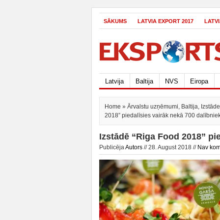
SĀKUMS
LATVIA EXPORT 2017
LATV
Latvija
Baltija
NVS
Eiropa
Home
»
Ārvalstu uzņēmumi
,
Baltija
,
Izstād
2018” piedalīsies vairāk nekā 700 dalībnie
Izstādē “Riga Food 2018” pie
Publicēja
Autors
// 28. August 2018 //
Nav kom