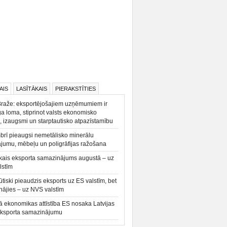
AIS
LASĪTĀKAIS
PIERAKSTĪTIES
Braže: eksportējošajiem uzņēmumiem ir
a loma, stiprinot valsts ekonomisko
, izaugsmi un starptautisko atpazīstamību
rī pieaugsi nemetālisko minerālu
ājumu, mēbeļu un poligrāfijas ražošana
kais eksporta samazinājums augustā – uz
lstīm
būtiski pieaudzis eksports uz ES valstīm, bet
ājies – uz NVS valstīm
ā ekonomikas attīstība ES nosaka Latvijas
eksporta samazinājumu