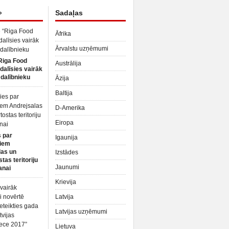
»
Sadaļas
Āfrika
Ārvalstu uzņēmumi
Riga Food
Austrālija
dalīsies vairāk
dalībnieku
Āzija
Baltija
D-Amerika
Eiropa
 par
Igaunija
iem
las un
Izstādes
tas teritoriju
Jaunumi
anai
Krievija
Latvija
Latvijas uzņēmumi
Lietuva