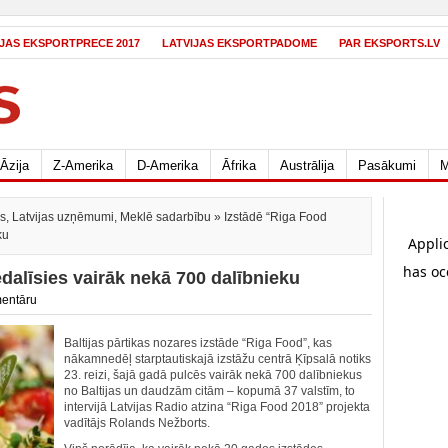
IJAS EKSPORTPRECE 2017
LATVIJAS EKSPORTPADOME
PAR EKSPORTS.LV
Āzija
Z-Amerika
D-Amerika
Āfrika
Austrālija
Pasākumi
M
es
,
Latvijas uzņēmumi
,
Meklē sadarbību
» Izstādē “Riga Food
ku
dalīsies vairāk nekā 700 dalībnieku
entāru
Baltijas pārtikas nozares izstāde “Riga Food”, kas
nākamnedēļ starptautiskajā izstāžu centrā Ķīpsalā notiks
23. reizi, šajā gadā pulcēs vairāk nekā 700 dalībniekus
no Baltijas un daudzām citām – kopumā 37 valstīm, to
intervijā Latvijas Radio atzina “Riga Food 2018” projekta
vadītājs Rolands Nežborts.