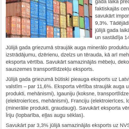
gada laikā pre
faktiskajās ce
savukārt impor
9,3%. Tādējādi
jūlijā gada lai
un sastādīja 1
Jūlijā gada griezumā straujāk auga minerālo produktu
izstrādājumu, dzērienu, dzelzs un tērauda, kā arī me
eksporta vērtība. Savukārt samazinājās mēbeļu, deko
sauszemes transportlīdzekļu eksports.
Jūlijā gada griezumā būtiski pieauga eksports uz Latv
valstīm – par 11,6%. Eksporta vērtība straujāk auga u
produkti, mehānismi), Igauniju (koksne, transportlīdzekļ
(elektroierīces, mehānismi), Franciju (elektroierīces, 
(minerālie produkti, graudaugi). Savukārt eksporta vē
Īriju (lopbarība, eļļas augu sēklas).
Savukārt par 3,3% jūlijā samazinājās eksports uz NV