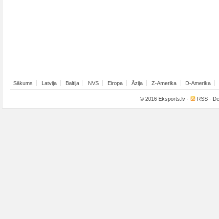
Sākums
Latvija
Baltija
NVS
Eiropa
Āzija
Z-Amerika
D-Amerika
© 2016
Eksports.lv
·
RSS
· De