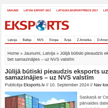
SĀKUMS
LATVIA EXPORT 2017
LATVIJAS EKSPORTPRECE 2017
LA
Latvija
Baltija
NVS
Eiropa
Āzija
Z-Amerika
D-Amer
Home
»
Jaunumi
,
Latvija
» Jūlijā būtiski pieaudzis e
bet samazinājies – uz NVS valstīm
Jūlijā būtiski pieaudzis eksports uz
samazinājies – uz NVS valstīm
Publicēja
Eksports.lv
// 10. September 2024 //
Nav ko
Saskaņā ar Cen
pārvaldes dati