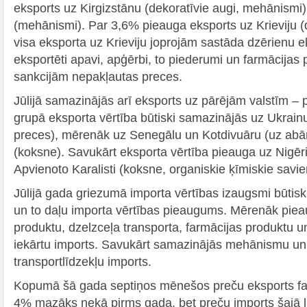
eksports uz Kirgizstānu (dekoratīvie augi, mehānismi
(mehānismi). Par 3,6% pieauga eksports uz Krieviju (d
visa eksporta uz Krieviju joprojām sastāda dzērienu ek
eksportēti apavi, apģērbi, to piederumi un farmācijas p
sankcijām nepakļautas preces.
Jūlijā samazinājās arī eksports uz pārējām valstīm – 
grupā eksporta vērtība būtiski samazinājās uz Ukrainu
preces), mērenāk uz Senegālu un Kotdivuāru (uz abām
(koksne). Savukārt eksporta vērtība pieauga uz Nigēri
Apvienoto Karalisti (koksne, organiskie ķīmiskie savie
Jūlijā gada griezumā importa vērtības izaugsmi būtisk
un to daļu importa vērtības pieaugums. Mērenāk piea
produktu, dzelzceļa transporta, farmācijas produktu un
iekārtu imports. Savukārt samazinājās mehānismu un
transportlīdzekļu imports.
Kopumā šā gada septiņos mēnešos preču eksports fak
4% mazāks nekā pirms gada, bet preču imports šajā 