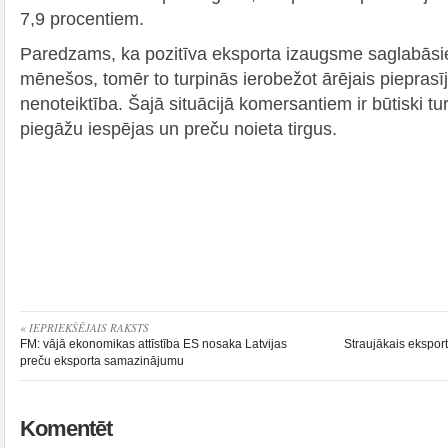
7,9 procentiem.
Paredzams, ka pozitīva eksporta izaugsme saglabāsi
mēnešos, tomēr to turpinās ierobežot ārējais pieprasī
nenoteiktība. Šajā situācijā komersantiem ir būtiski t
piegāžu iespējas un preču noieta tirgus.
« IEPRIEKŠĒJAIS RAKSTS
FM: vājā ekonomikas attīstība ES nosaka Latvijas
Straujākais ekspo
preču eksporta samazinājumu
Komentēt