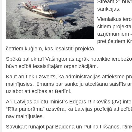
Stream 2” būv
sankcijas.
Vienlaikus ier
citiem projektā
uzņēmumiem – 
pret četriem 
četriem kuģiem, kas iesaistīti projektā.
Spēkā paliek arī Vašingtonas agrāk noteiktie ierobež
būvniecībā iesaistītajām organizācijām.
Kaut arī tiek uzsvērts, ka administrācijas attieksme 
mainījusies, lēmums par sankciju atcelšanu saistīts a
uzlabot attiecības ar Berlīni.
Arī Latvijas ārlietu ministrs Edgars Rinkēvičs (JV) int
“Rīta panorāma” uzsvēra, ka Latvijas pozīcijā attiecī
nav mainījusies.
Savukārt runājot par Baidena un Putina tikšanos, Rink