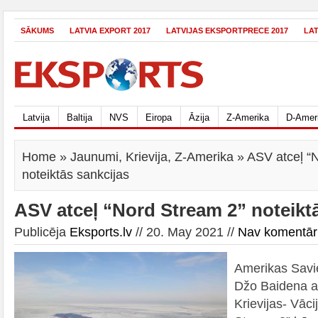
SĀKUMS
LATVIA EXPORT 2017
LATVIJAS EKSPORTPRECE 2017
LA
Latvija
Baltija
NVS
Eiropa
Āzija
Z-Amerika
D-Amer
Home
»
Jaunumi
,
Krievija
,
Z-Amerika
» ASV atceļ “
noteiktās sankcijas
ASV atceļ “Nord Stream 2” noteikt
Publicēja
Eksports.lv
// 20. May 2021 //
Nav komentār
Amerikas Savie
Džo Baidena ad
Krievijas- Vāc