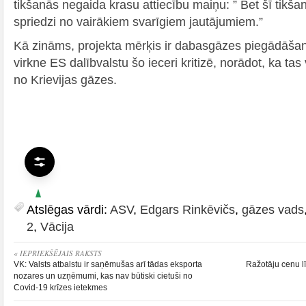
tikšanās negaida krasu attiecību maiņu: ” Bet šī tikš
spriedzi no vairākiem svarīgiem jautājumiem.”
Kā zināms, projekta mērķis ir dabasgāzes piegādāšana
virkne ES dalībvalstu šo ieceri kritizē, norādot, ka tas
no Krievijas gāzes.
Atslēgas vārdi:
ASV
,
Edgars Rinkēvičs
,
gāzes vads
2
,
Vācija
« IEPRIEKŠĒJAIS RAKSTS
VK: Valsts atbalstu ir saņēmušas arī tādas eksporta
Ražotāju cenu lī
nozares un uzņēmumi, kas nav būtiski cietuši no
Covid-19 krīzes ietekmes