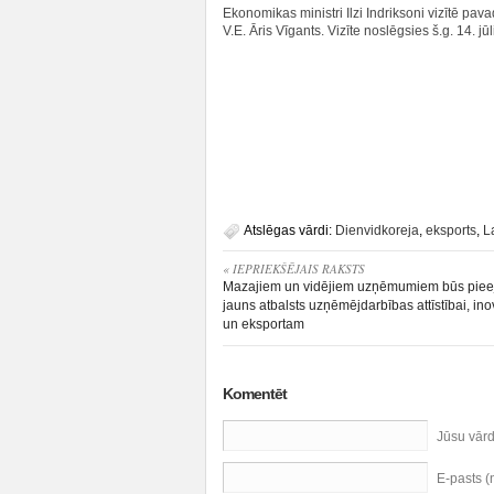
Ekonomikas ministri Ilzi Indriksoni vizītē pav
V.E. Āris Vīgants. Vizīte noslēgsies š.g. 14. jūl
Atslēgas vārdi:
Dienvidkoreja
,
eksports
,
L
« IEPRIEKŠĒJAIS RAKSTS
Mazajiem un vidējiem uzņēmumiem būs pie
jauns atbalsts uzņēmējdarbības attīstībai, in
un eksportam
Komentēt
Jūsu vār
E-pasts 