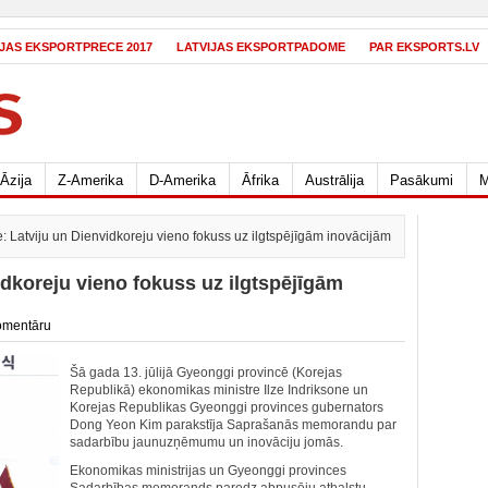
IJAS EKSPORTPRECE 2017
LATVIJAS EKSPORTPADOME
PAR EKSPORTS.LV
Āzija
Z-Amerika
D-Amerika
Āfrika
Austrālija
Pasākumi
M
: Latviju un Dienvidkoreju vieno fokuss uz ilgtspējīgām inovācijām
idkoreju vieno fokuss uz ilgtspējīgām
omentāru
Šā gada 13. jūlijā Gyeonggi provincē (Korejas
Republikā) ekonomikas ministre Ilze Indriksone un
Korejas Republikas Gyeonggi provinces gubernators
Dong Yeon Kim parakstīja Saprašanās memorandu par
sadarbību jaunuzņēmumu un inovāciju jomās.
Ekonomikas ministrijas un Gyeonggi provinces