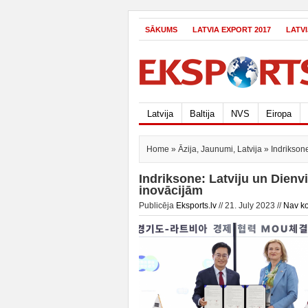
SĀKUMS
LATVIA EXPORT 2017
LATV
Latvija
Baltija
NVS
Eiropa
Home
»
Āzija
,
Jaunumi
,
Latvija
» Indriksone
Indriksone: Latviju un Dienv
inovācijām
Publicēja
Eksports.lv
// 21. July 2023 //
Nav k