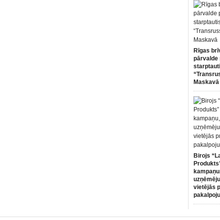
Rīgas brī
pārvalde 
starptaut
“Transru
Maskavā
Birojs “L
Produkts”
kampaņu,
uzņēmēju
vietējās 
pakalpoj