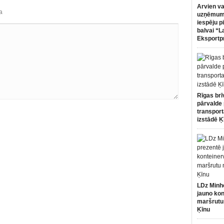
Arvien va
a
uzņēmumi
iespēju p
balvai “L
Eksportp
Rīgas brī
pārvalde 
transport
izstādē Ķ
LDz Minh
jauno kon
maršrutu
Ķīnu