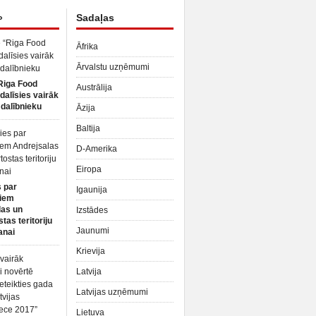
»
Sadaļas
Āfrika
Ārvalstu uzņēmumi
Riga Food
Austrālija
dalīsies vairāk
dalībnieku
Āzija
Baltija
D-Amerika
Eiropa
 par
Igaunija
iem
las un
Izstādes
tas teritoriju
Jaunumi
anai
Krievija
Latvija
Latvijas uzņēmumi
Lietuva