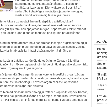
Sadarbības memorands paredz abpusēju atbalstu
jaunuzņēmumu tīkla paplašināšanai, attīstībai un
ienākšanai Latvijas un Dienvidkorejas tirgos, kā arī
sadarbību ilgtspējīgas inovācijas, jauno tehnoloģiju,
viedās mobilitātes un digitalizācijas jomās.
vieno fokuss uz inovācijām un ilgstspējīgu attīstību, kā arī
s. Mūs vieno arī darba tikums, demokrātiskās vērtības un radoša
niegtu šķietami neiespējamās misijas. Kopā varam efektīvi strādāt
t gan lokālos, gan globālos mērķus,” pēc līguma parakstīšanas
JAUNĀK
toru ministre arī pārrunāja sadarbības iespējas augsto tehnoloģiju
 biomedicīnas un biotehnoloģiju un Latvijas Viedās specializācijas
Baiba 
atvijai ir labi attīstīta infrastruktūra, modernā zinātne un
nozīmīg
drošību
ne kopā ar Latvijas uzņēmēju delegāciju no šā gada 12. jūlija
Septemb
ā, Inčonā un Gyeonggi provincē), lai veicinātu divpusējo ekonomisko
izstrād
 mūsu uzņēmējiem Āzijas reģionā.
vestīciju un attīstības aģentūras un Korejas investīciju organizācijas
Straujā
emorands par sadarbību investīciju piesaistes jomā, kā arī Latvijas
NVS va
un Korejas Biotehnoloģiju nozares organizācijas Saprašanās
Jūlijā 
rē un veselības aprūpes sistēmā.
samazin
tisko biomedicīnas un biotehnoloģiju izstādi “Bioplus Interphex Korea”,
ts statuss. Vēl plānotas tikšanās ar Korejas Republikas Tirdzniecības,
FM: vāj
 un IKT ministru un Inčonas mēru, kā arī plānoti vairāku zinātnes un
preču 