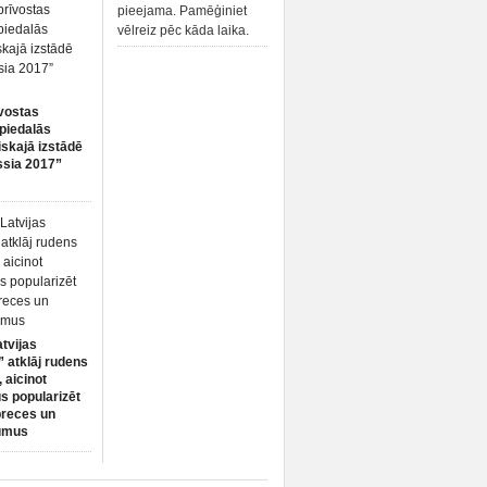
pieejama. Pamēģiniet
vēlreiz pēc kāda laika.
vostas
piedalās
iskajā izstādē
ssia 2017”
atvijas
 atklāj rudens
 aicinot
s popularizēt
preces un
umus