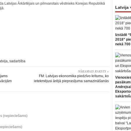
ada Latvijas Ārkārtējais un pilnvarotais vēstnieks Korejas Republikā
Latvija 
ijā.
Izstādē “
2018” pie
nekā 700 
atvija
,
sadarbība
NĀKAMAIS RAKSTS »
ejams
FM: Latvijas ekonomika piedzīvo kritumu, ko
Vienosies
ovācijām
ietekmējusi ārējā pieprasījuma samazināšanās
pasākum
Andrejsa
Eksportos
sakārtoš
ds (nepieciešams)
(nepieciešams)