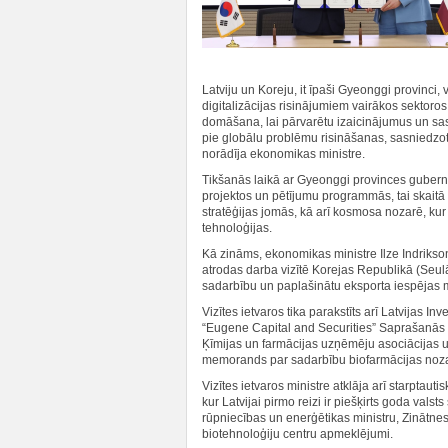
Latviju un Koreju, it īpaši Gyeonggi provinci, 
digitalizācijas risinājumiem vairākos sektoro
domāšana, lai pārvarētu izaicinājumus un sas
pie globālu problēmu risināšanas, sasniedzo
norādīja ekonomikas ministre.
Tikšanās laikā ar Gyeonggi provinces guberna
projektos un pētījumu programmās, tai skaitā
stratēģijas jomās, kā arī kosmosa nozarē, kur L
tehnoloģijas.
Kā zināms, ekonomikas ministre Ilze Indrikso
atrodas darba vizītē Korejas Republikā (Seul
sadarbību un paplašinātu eksporta iespējas
Vizītes ietvaros tika parakstīts arī Latvijas In
“Eugene Capital and Securities” Saprašanās m
Ķīmijas un farmācijas uzņēmēju asociācijas 
memorands par sadarbību biofarmācijas noza
Vizītes ietvaros ministre atklāja arī starptau
kur Latvijai pirmo reizi ir piešķirts goda vals
rūpniecības un enerģētikas ministru, Zinātnes
biotehnoloģiju centru apmeklējumi.