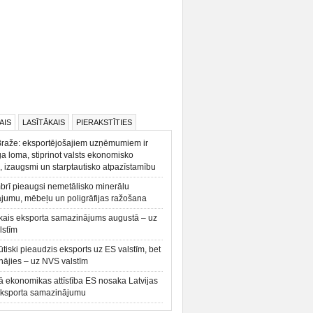
AIS
LASĪTĀKAIS
PIERAKSTĪTIES
Braže: eksportējošajiem uzņēmumiem ir
a loma, stiprinot valsts ekonomisko
, izaugsmi un starptautisko atpazīstamību
rī pieaugsi nemetālisko minerālu
ājumu, mēbeļu un poligrāfijas ražošana
kais eksporta samazinājums augustā – uz
lstīm
būtiski pieaudzis eksports uz ES valstīm, bet
ājies – uz NVS valstīm
ā ekonomikas attīstība ES nosaka Latvijas
eksporta samazinājumu