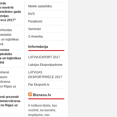
irāk
Meklē sadarbību
 novērtē
ieteikties gada
NVS
atvijas
rece 2017”
Pasākumi
Semināri
Z-Amerika
Informācija
vostas
piedalās
LATVIA EXPORT 2017
a un loģistikas
īnā
Latvijas Eksportpadome
LATVIJAS
EKSPORTPRECE 2017
Par Eksports.lv
Bizness.lv
enē prezentē
teinervilciena
 no Rīgas uz
Ir notikusi kļūda, kas
nozīmē, ka barotne,
iespējams, nav