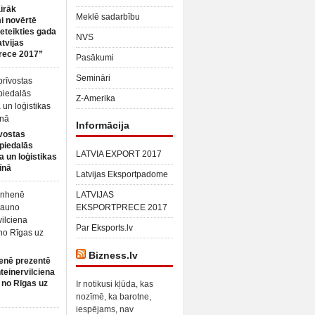
irāk
Meklē sadarbību
 novērtē
ieteikties gada
NVS
atvijas
rece 2017”
Pasākumi
Semināri
Z-Amerika
Informācija
vostas
piedalās
LATVIA EXPORT 2017
a un loģistikas
īnā
Latvijas Eksportpadome
LATVIJAS
EKSPORTPRECE 2017
Par Eksports.lv
Bizness.lv
enē prezentē
teinervilciena
 no Rīgas uz
Ir notikusi kļūda, kas
nozīmē, ka barotne,
iespējams, nav