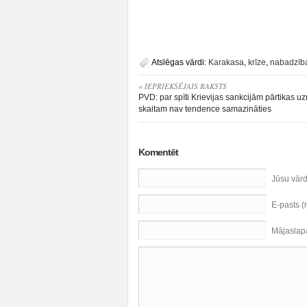
Atslēgas vārdi:
Karakasa
,
krīze
,
nabadzīb
« IEPRIEKŠĒJAIS RAKSTS
PVD: par spīti Krievijas sankcijām pārtikas
skaitam nav tendence samazināties
Komentēt
Jūsu vār
E-pasts 
Mājaslap