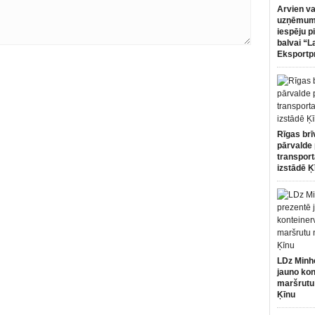
Arvien va
uzņēmumi
iespēju p
balvai “L
Eksportp
Rīgas brī
pārvalde 
transport
izstādē Ķ
LDz Minh
jauno kon
maršrutu
Ķīnu