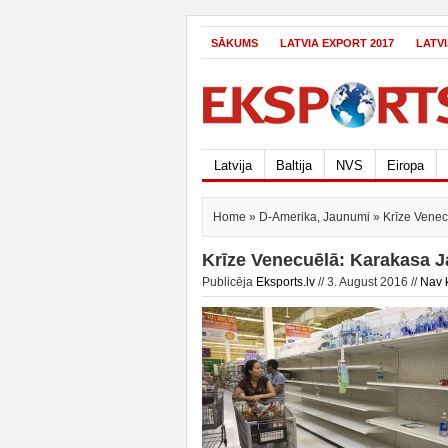
SĀKUMS
LATVIA EXPORT 2017
LATV
Latvija
Baltija
NVS
Eiropa
Home
»
D-Amerika
,
Jaunumi
» Krīze Venec
Krīze Venecuēlā: Karakasa J
Publicēja
Eksports.lv
// 3. August 2016 //
Nav 