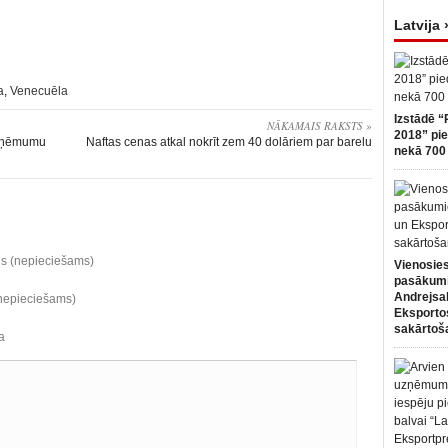
Latvija 
a
,
Venecuēla
Izstādē “
NĀKAMAIS RAKSTS »
2018” pie
 uzņēmumu
Naftas cenas atkal nokrīt zem 40 dolāriem par barelu
nekā 700 
ds (nepieciešams)
Vienosies
pasākum
Andrejsa
(nepieciešams)
Eksportos
sakārtoš
a