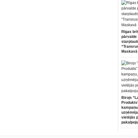
Rīgas brī
pārvalde 
starptaut
“Transru
Maskavā
Birojs “L
Produkts”
kampaņu,
uzņēmēju
vietējās 
pakalpoj