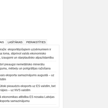
AIS
LASĪTĀKAIS
PIERAKSTĪTIES
Braže: eksportējošajiem uzņēmumiem ir
a loma, stiprinot valsts ekonomisko
, izaugsmi un starptautisko atpazīstamību
rī pieaugsi nemetālisko minerālu
ājumu, mēbeļu un poligrāfijas ražošana
kais eksporta samazinājums augustā – uz
lstīm
būtiski pieaudzis eksports uz ES valstīm, bet
ājies – uz NVS valstīm
ā ekonomikas attīstība ES nosaka Latvijas
eksporta samazinājumu