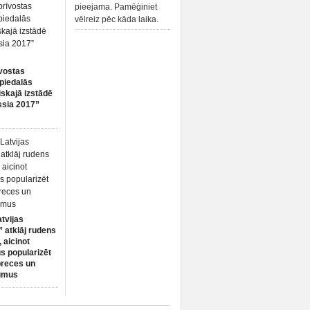
pieejama. Pamēģiniet
vēlreiz pēc kāda laika.
vostas
piedalās
iskajā izstādē
ssia 2017”
atvijas
 atklāj rudens
 aicinot
s popularizēt
preces un
umus