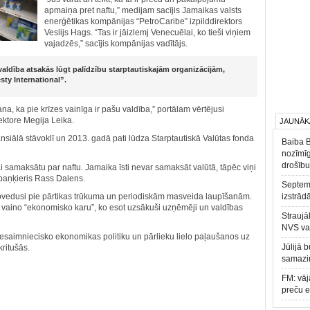
apmaiņa pret naftu,” medijam sacījis Jamaikas valsts
enerģētikas kompānijas “PetroCaribe” izpilddirektors
Veslijs Hags. “Tas ir jāizlemj Venecuēlai, ko tieši viņiem
vajadzēs,” sacījis kompānijas vadītājs.
valdība atsakās lūgt palīdzību starptautiskajām organizācijām,
ty International”.
a, ka pie krīzes vainīga ir pašu valdība,” portālam vērtējusi
ektore Megija Leika.
JAUNĀK
ansiālā stāvoklī un 2013. gadā pati lūdza Starptautiskā Valūtas fonda
Baiba 
nozīmīg
drošību
ai samaksātu par naftu. Jamaika īsti nevar samaksāt valūtā, tāpēc viņi
u baņķieris Rass Dalens.
Septemb
ovedusi pie pārtikas trūkuma un periodiskām masveida laupīšanām.
izstrād
vaino “ekonomisko karu”, ko esot uzsākuši uzņēmēji un valdības
Straujā
NVS va
 nesaimniecisko ekonomikas politiku un pārlieku lielo paļaušanos uz
Jūlijā 
kritušās.
samazin
FM: vāj
preču 