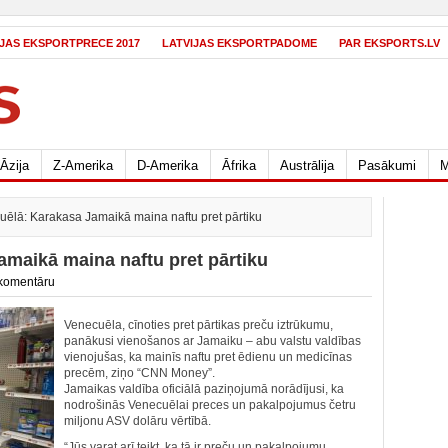
IJAS EKSPORTPRECE 2017
LATVIJAS EKSPORTPADOME
PAR EKSPORTS.LV
Āzija
Z-Amerika
D-Amerika
Āfrika
Austrālija
Pasākumi
M
uēlā: Karakasa Jamaikā maina naftu pret pārtiku
amaikā maina naftu pret pārtiku
komentāru
Venecuēla, cīnoties pret pārtikas preču iztrūkumu,
panākusi vienošanos ar Jamaiku – abu valstu valdības
vienojušas, ka mainīs naftu pret ēdienu un medicīnas
precēm, ziņo “CNN Money”.
Jamaikas valdība oficiālā paziņojumā norādījusi, ka
nodrošinās Venecuēlai preces un pakalpojumus četru
miljonu ASV dolāru vērtībā.
“Jūs varat arī teikt, ka tā ir preču un pakalpojumu