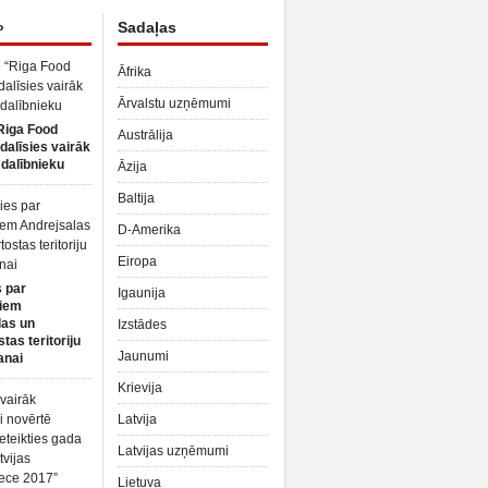
»
Sadaļas
Āfrika
Ārvalstu uzņēmumi
Riga Food
Austrālija
dalīsies vairāk
dalībnieku
Āzija
Baltija
D-Amerika
Eiropa
 par
Igaunija
iem
las un
Izstādes
tas teritoriju
Jaunumi
anai
Krievija
Latvija
Latvijas uzņēmumi
Lietuva