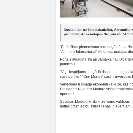
Neskatoties uz lielo nabadzību, Venecuēlas 
piemēram, Apvienotajām Nācijām vai “Amnes
“Palīdzības pieņemšana sava ziņā būtu atzīšan
“Amnesty International” Amerikas nodaļas dir
Portāls atgādina, ka arī Jamaika nav labā fin
palīdzību.
“Viņi, iespējams, piegādā rīsus un pupiņas, l
sūtīs pārtiku,” “Cnn Money” sacījis investīcij
Venecuēlā ir smaga ekonomiskā krīze, kas n
Prezidents Nikolass Maduro visās problēmās 
oponenti.
Savukārt Maduro kritiķi krīzē vaino valdības
naftas tirdzniecību, kuras cenas ir ievērojami 