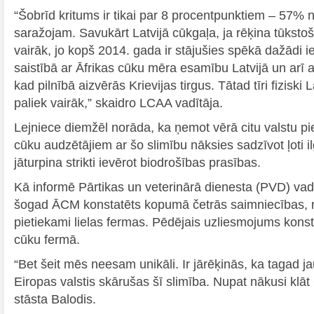
“Šobrīd kritums ir tikai par 8 procentpunktiem – 57
saražojam. Savukārt Latvijā cūkgaļa, ja rēķina tūksto
vairāk, jo kopš 2014. gada ir stājušies spēkā dažādi
saistībā ar Āfrikas cūku mēra esamību Latvijā un arī 
kad pilnībā aizvērās Krievijas tirgus. Tātad tīri fiziski 
paliek vairāk,” skaidro LCAA vadītāja.
Lejniece diemžēl norāda, ka ņemot vērā citu valstu pi
cūku audzētājiem ar šo slimību nāksies sadzīvot ļoti 
jāturpina strikti ievērot biodrošības prasības.
Kā informē Pārtikas un veterinārā dienesta (PVD) vadī
šogad ĀCM konstatēts kopumā četrās saimniecības, no
pietiekami lielas fermas. Pēdējais uzliesmojums kons
cūku fermā.
“Bet šeit mēs neesam unikāli. Ir jārēķinās, ka tagad j
Eiropas valstis skārušas šī slimība. Nupat nākusi klā
stāsta Balodis.