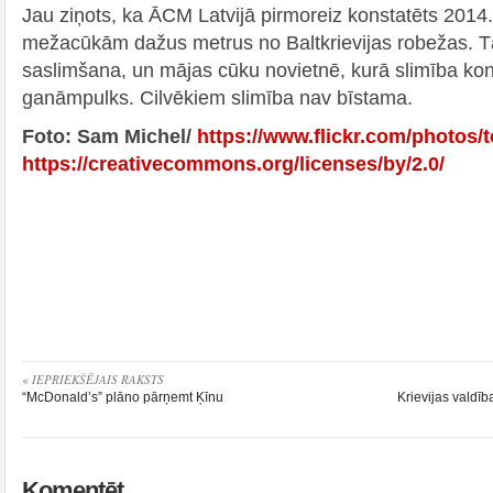
Jau ziņots, ka ĀCM Latvijā pirmoreiz konstatēts 2014.
mežacūkām dažus metrus no Baltkrievijas robežas. Tā 
saslimšana, un mājas cūku novietnē, kurā slimība kons
ganāmpulks. Cilvēkiem slimība nav bīstama.
Foto: Sam Michel/
https://www.flickr.com/photos/t
https://creativecommons.org/licenses/by/2.0/
« IEPRIEKŠĒJAIS RAKSTS
“McDonald’s” plāno pārņemt Ķīnu
Krievijas valdīb
Komentēt