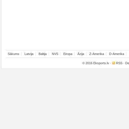
Sākums
Latvija
Baltija
NVS
Eiropa
Āzija
Z-Amerika
D-Amerika
© 2016
Eksports.lv
·
RSS
· De