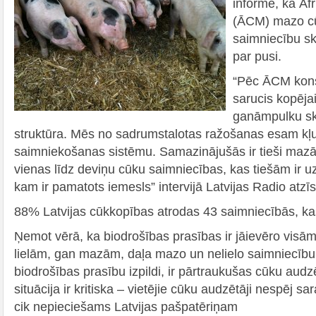
informē, ka Āf
(ĀCM) mazo c
saimniecību ska
par pusi.
“Pēc ĀCM konst
sarucis kopējai
ganāmpulku skai
struktūra. Mēs no sadrumstalotas ražošanas esam kļu
saimniekošanas sistēmu. Samazinājušās ir tieši maz
vienas līdz deviņu cūku saimniecības, kas tiešām ir 
kam ir pamatots iemesls” intervijā Latvijas Radio atzīs
88% Latvijas cūkkopības atrodas 43 saimniecībās, kas 
Ņemot vērā, ka biodrošības prasības ir jāievēro vis
lielām, gan mazām, daļa mazo un nelielo saimniecību
biodrošības prasību izpildi, ir pārtraukušas cūku aud
situācija ir kritiska – vietējie cūku audzētāji nespēj s
cik nepieciešams Latvijas pašpatēriņam