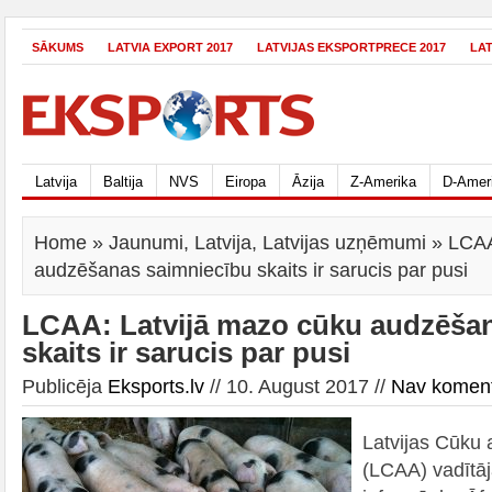
SĀKUMS
LATVIA EXPORT 2017
LATVIJAS EKSPORTPRECE 2017
LA
Latvija
Baltija
NVS
Eiropa
Āzija
Z-Amerika
D-Amer
Home
»
Jaunumi
,
Latvija
,
Latvijas uzņēmumi
» LCAA
audzēšanas saimniecību skaits ir sarucis par pusi
LCAA: Latvijā mazo cūku audzēša
skaits ir sarucis par pusi
Publicēja
Eksports.lv
// 10. August 2017 //
Nav komen
Latvijas Cūku 
(LCAA) vadītāj