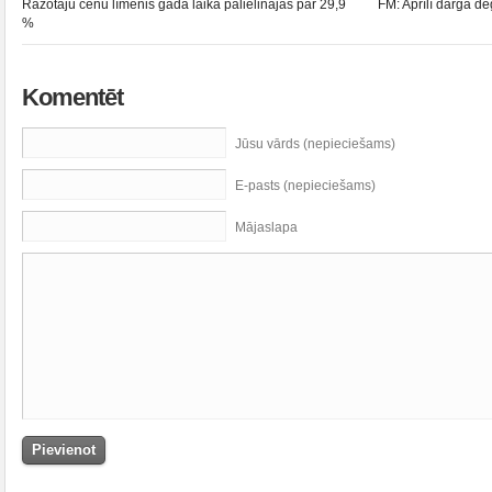
Ražotāju cenu līmenis gada laikā palielinājās par 29,9
FM: Aprīlī dārgā de
%
Komentēt
Jūsu vārds (nepieciešams)
E-pasts (nepieciešams)
Mājaslapa