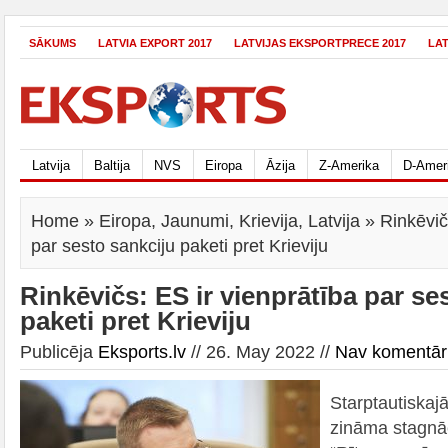
SĀKUMS
LATVIA EXPORT 2017
LATVIJAS EKSPORTPRECE 2017
LA
Latvija
Baltija
NVS
Eiropa
Āzija
Z-Amerika
D-Amer
Home
»
Eiropa
,
Jaunumi
,
Krievija
,
Latvija
» Rinkēvičs
par sesto sankciju paketi pret Krieviju
Rinkēvičs: ES ir vienprātība par se
paketi pret Krieviju
Publicēja
Eksports.lv
// 26. May 2022 //
Nav komentār
Starptautiskaj
zināma stagnāc