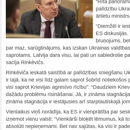
“Rīta panorāma
palīdzību Ukrai
ārlietu ministr
“Diemžēl ir ies
ES diskusijās.
bruņojums, bet
par maz, sarūgtinājums, kas izskan Ukrainas valdības 
saprotams. Latvija dara visu, lai pati un sabiedrotie pa
sacīja Rinkēvičs.
Rinkēviča ieskatā saistībā ar palīdzības sniegšanu U
ir tajā, ka ne visi līdz galam saprot šobrīd notiekošo
visi saprot Krievijas agresīvo rīcību”: “Daudziem Krie
dažādu problēmu risināšanai. Jā, ir zināma stagnācija 
zināma stagnācija ir iestājusies arī starptautiskajā jom
Vienlaikus viņš norādīja, ka ES ir vienprātība par sest
izņemot vienu valsti: “Vienkārši bloķēt lēmumus, kā to 
absolūti nepieņemami. Bet nav sajūtas, ka visi ir pa