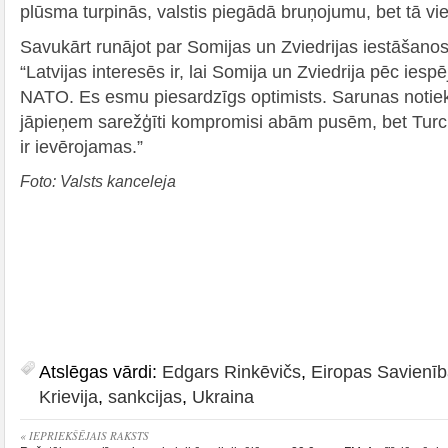
plūsma turpinās, valstis piegādā bruņojumu, bet tā vie
Savukārt runājot par Somijas un Zviedrijas iestāšano
“Latvijas interesēs ir, lai Somija un Zviedrija pēc iespē
NATO. Es esmu piesardzīgs optimists. Sarunas notie
jāpieņem sarežģīti kompromisi abām pusēm, bet Turci
ir ievērojamas.”
Foto: Valsts kanceleja
Atslēgas vārdi:
Edgars Rinkēvičs
,
Eiropas Savienī
Krievija
,
sankcijas
,
Ukraina
« IEPRIEKŠĒJAIS RAKSTS