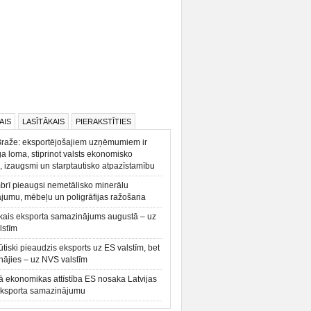
AIS
LASĪTĀKAIS
PIERAKSTĪTIES
Braže: eksportējošajiem uzņēmumiem ir
a loma, stiprinot valsts ekonomisko
, izaugsmi un starptautisko atpazīstamību
rī pieaugsi nemetālisko minerālu
ājumu, mēbeļu un poligrāfijas ražošana
kais eksporta samazinājums augustā – uz
lstīm
būtiski pieaudzis eksports uz ES valstīm, bet
ājies – uz NVS valstīm
ā ekonomikas attīstība ES nosaka Latvijas
eksporta samazinājumu