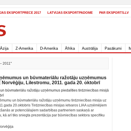
IJAS EKSPORTPRECE 2017
LATVIJAS EKSPORTPADOME
PAR EKSPORTS.LV
Āzija
Z-Amerika
D-Amerika
Āfrika
Austrālija
Pasākumi
M
– 2011"
uzņēmumus un būvmateriālu ražotāju uzņēmumus
uz Norvēģiju, Lilestromu, 2011. gada 20. oktobrī
ņēmumu un būvmateriālu ražotāju uzņēmumu tirdzniecības misija uz
11.gada 20.oktobris Tirdzniecības misijas ietvaros LIAA uzņēmējiem
ikšanās ar potenciālajiem sadarbības partneriem saskaņā ar
, kā arī tiks sniegta prezentācija par būvniecības sektora specifiku
orvēģija