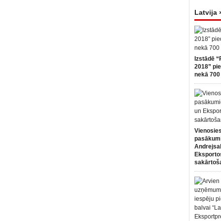
Latvija 
Izstādē “
2018” pie
nekā 700 
Vienosies
pasākum
Andrejsa
Eksportos
sakārtoš