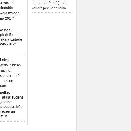
pieejama. Pamēģiniet
vēlreiz pēc kāda laika.
vostas
piedalās
iskajā izstādē
ssia 2017”
atvijas
 atklāj rudens
 aicinot
s popularizēt
preces un
umus