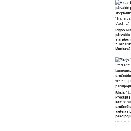
Rīgas brī
pārvalde 
starptaut
“Transru
Maskavā
Birojs “L
Produkts”
kampaņu,
uzņēmēju
vietējās 
pakalpoj