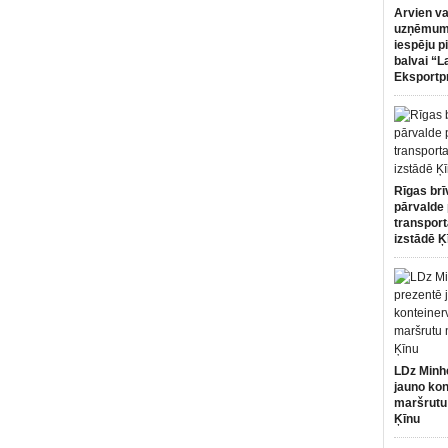
Arvien va
uzņēmumi
iespēju p
balvai “L
Eksportp
Rīgas brī
pārvalde 
transport
izstādē Ķ
LDz Minh
jauno kon
maršrutu
Ķīnu