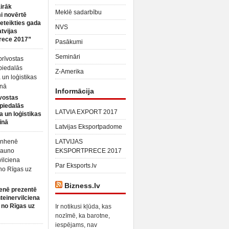
irāk
Meklē sadarbību
 novērtē
ieteikties gada
NVS
atvijas
rece 2017”
Pasākumi
Semināri
Z-Amerika
Informācija
vostas
piedalās
LATVIA EXPORT 2017
a un loģistikas
īnā
Latvijas Eksportpadome
LATVIJAS
EKSPORTPRECE 2017
Par Eksports.lv
Bizness.lv
enē prezentē
teinervilciena
 no Rīgas uz
Ir notikusi kļūda, kas
nozīmē, ka barotne,
iespējams, nav