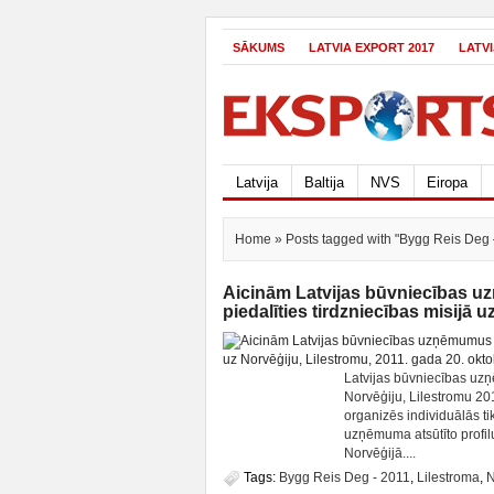
SĀKUMS
LATVIA EXPORT 2017
LATV
Latvija
Baltija
NVS
Eiropa
Home
» Posts tagged with "Bygg Reis Deg 
Aicinām Latvijas būvniecības 
piedalīties tirdzniecības misijā 
Latvijas būvniecības uz
Norvēģiju, Lilestromu 20
organizēs individuālās t
uzņēmuma atsūtīto profilu
Norvēģijā....
Tags:
Bygg Reis Deg - 2011
,
Lilestroma
,
N