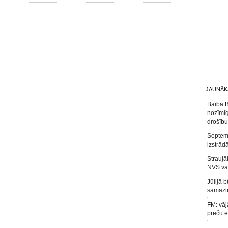
JAUNĀK
Baiba 
nozīmīg
drošību
Septemb
izstrād
Straujā
NVS va
Jūlijā 
samazin
FM: vāj
preču 