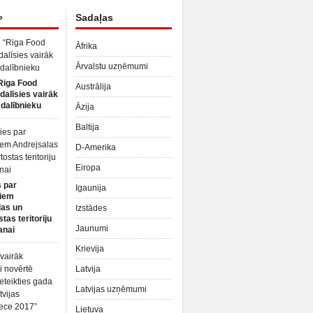
»
Sadaļas
Āfrika
Ārvalstu uzņēmumi
Riga Food
Austrālija
dalīsies vairāk
dalībnieku
Āzija
Baltija
D-Amerika
Eiropa
 par
Igaunija
iem
las un
Izstādes
tas teritoriju
Jaunumi
anai
Krievija
Latvija
Latvijas uzņēmumi
Lietuva