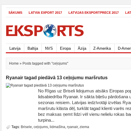
SĀKUMS
LATVIA EXPORT 2017
LATVIJAS EKSPORTPRECE 2017
LA
Latvija
Baltija
NVS
Eiropa
Āzija
Z-Amerika
D-Amer
Home
» Posts tagged with "ceļojums"
Ryanair tagad piedāvā 13 ceļojumu maršrutus
No Rīgas uz Briseli lidojumus atsāks Eiropas p
lidsabiedrība Ryanair. Ir sākta biļešu pārdošana
sezonas reisiem. Latvijas iedzīvotāji izvēlas Ry
maršrutu klāsta dēļ, turklāt tagad klienti varēs r
bez maksas ņemt līdzi vēl vienu nelielu rokas 
turpina...
Tags:
Brisele
,
ceļojums
,
lidmašīna
,
ryanair
,
ziema