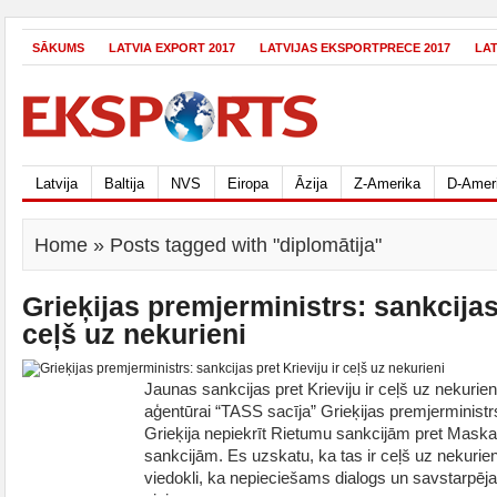
SĀKUMS
LATVIA EXPORT 2017
LATVIJAS EKSPORTPRECE 2017
LA
Latvija
Baltija
NVS
Eiropa
Āzija
Z-Amerika
D-Amer
Home
» Posts tagged with "diplomātija"
Grieķijas premjerministrs: sankcijas 
ceļš uz nekurieni
Jaunas sankcijas pret Krieviju ir ceļš uz nekurieni,
aģentūrai “TASS sacīja” Grieķijas premjerministr
Grieķija nepiekrīt Rietumu sankcijām pret Mask
sankcijām. Es uzskatu, ka tas ir ceļš uz nekurien
viedokli, ka nepieciešams dialogs un savstarpēja