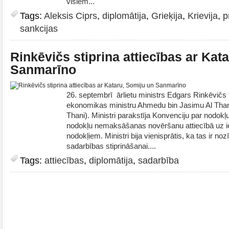
visiem...
Tags:
Aleksis Ciprs
,
diplomātija
,
Grieķija
,
Krievija
,
p
sankcijas
Rinkēvičs stiprina attiecības ar Kat
Sanmarīno
26. septembrī ārlietu ministrs Edgars Rinkēvičs 
ekonomikas ministru Ahmedu bin Jasimu Al Than
Thani). Ministri parakstīja Konvenciju par nodok
nodokļu nemaksāšanas novēršanu attiecībā uz i
nodokļiem. Ministri bija vienisprātis, ka tas ir n
sadarbības stiprināšanai....
Tags:
attiecības
,
diplomātija
,
sadarbība