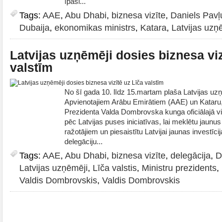
īpaši...
Tags:
AAE
,
Abu Dhabi
,
biznesa vizīte
,
Daniels Pavļ
Dubaija
,
ekonomikas ministrs
,
Katara
,
Latvijas uzņ
Latvijas uzņēmēji dosies biznesa viz
valstīm
No šī gada 10. līdz 15.martam plaša Latvijas uz
Apvienotajiem Arābu Emirātiem (AAE) un Kataru, l
Prezidenta Valda Dombrovska kunga oficiālajā vizī
pēc Latvijas puses iniciatīvas, lai meklētu jaunus
ražotājiem un piesaistītu Latvijai jaunas investīc
delegāciju...
Tags:
AAE
,
Abu Dhabi
,
biznesa vizīte
,
delegācija
,
D
Latvijas uzņēmēji
,
Līča valstis
,
Ministru prezidents
,
Valdis Dombrovskis
,
Valdis Dombrovskis