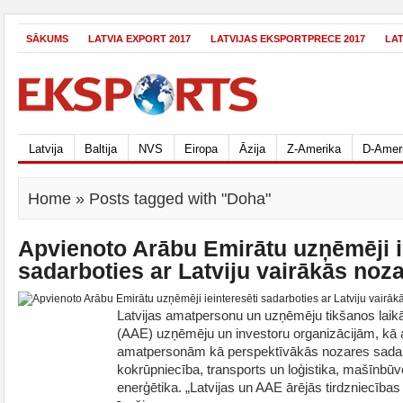
SĀKUMS
LATVIA EXPORT 2017
LATVIJAS EKSPORTPRECE 2017
LA
Latvija
Baltija
NVS
Eiropa
Āzija
Z-Amerika
D-Amer
Home
» Posts tagged with "Doha"
Apvienoto Arābu Emirātu uzņēmēji i
sadarboties ar Latviju vairākās noz
Latvijas amatpersonu un uzņēmēju tikšanos laik
(AAE) uzņēmēju un investoru organizācijām, kā 
amatpersonām kā perspektīvākās nozares sadar
kokrūpniecība, transports un loģistika, mašīnbūve
enerģētika. „Latvijas un AAE ārējās tirdzniecības