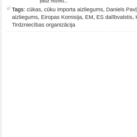
pauž nožēlu...
Tags:
cūkas
,
cūku importa aizliegums
,
Daniels Pavļ
aizliegums
,
Eiropas Komisija
,
EM
,
ES dalībvalstis
,
Tirdzniecības organizācija