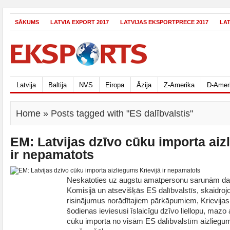
SĀKUMS
LATVIA EXPORT 2017
LATVIJAS EKSPORTPRECE 2017
LA
Latvija
Baltija
NVS
Eiropa
Āzija
Z-Amerika
D-Amer
Home
» Posts tagged with "ES dalībvalstis"
EM: Latvijas dzīvo cūku importa aiz
ir nepamatots
Neskatoties uz augstu amatpersonu sarunām d
Komisijā un atsevišķās ES dalībvalstīs, skaidrojo
risinājumus norādītajiem pārkāpumiem, Krievijas
šodienas ieviesusi īslaicīgu dzīvo liellopu, mazo 
cūku importa no visām ES dalībvalstīm aizliegum