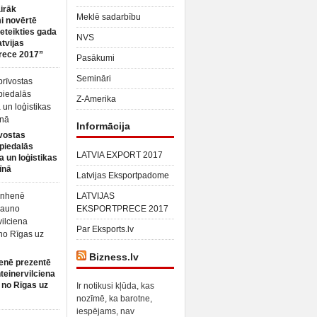
irāk
Meklē sadarbību
 novērtē
ieteikties gada
NVS
atvijas
rece 2017”
Pasākumi
Semināri
Z-Amerika
Informācija
vostas
piedalās
LATVIA EXPORT 2017
a un loģistikas
īnā
Latvijas Eksportpadome
LATVIJAS
EKSPORTPRECE 2017
Par Eksports.lv
Bizness.lv
enē prezentē
teinervilciena
 no Rīgas uz
Ir notikusi kļūda, kas
nozīmē, ka barotne,
iespējams, nav