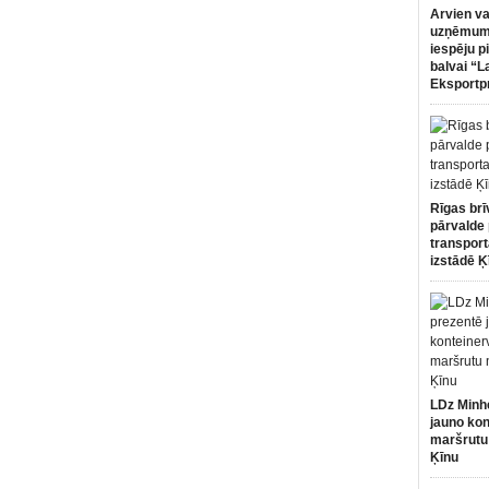
Arvien va
uzņēmumi
iespēju p
balvai “L
Eksportp
Rīgas brī
pārvalde 
transport
izstādē Ķ
LDz Minh
jauno kon
maršrutu
Ķīnu