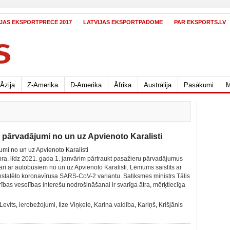
IJAS EKSPORTPRECE 2017
LATVIJAS EKSPORTPADOME
PAR EKSPORTS.LV
Āzija
Z-Amerika
D-Amerika
Āfrika
Austrālija
Pasākumi
M
ru pārvadājumi no un uz Apvienoto Karalisti
a, līdz 2021. gada 1. janvārim pārtraukt pasažieru pārvadājumus
arī ar autobusiem no un uz Apvienoto Karalisti. Lēmums saistīts ar
nstatēto koronavīrusa SARS-CoV-2 variantu. Satiksmes ministrs Tālis
rības veselības interešu nodrošināšanai ir svarīga ātra, mērķtiecīga
Levits
,
ierobežojumi
,
Ilze Viņķele
,
Karina valdība
,
Kariņš
,
Krišjānis