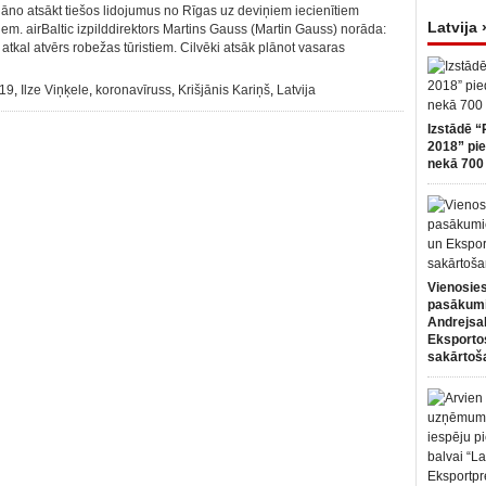
m plāno atsākt tiešos lidojumus no Rīgas uz deviņiem iecienītiem
Latvija 
em. airBaltic izpilddirektors Martins Gauss (Martin Gauss) norāda:
atkal atvērs robežas tūristiem. Cilvēki atsāk plānot vasaras
19
,
Ilze Viņķele
,
koronavīruss
,
Krišjānis Kariņš
,
Latvija
Izstādē “
2018” pie
nekā 700 
Vienosies
pasākum
Andrejsa
Eksportos
sakārtoš