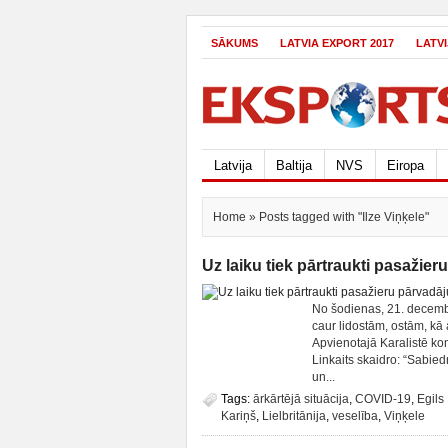
SĀKUMS
LATVIA EXPORT 2017
LATV
Latvija
Baltija
NVS
Eiropa
Home
» Posts tagged with "Ilze Viņķele"
Uz laiku tiek pārtraukti pasažie
No šodienas, 21. decembr
caur lidostām, ostām, kā 
Apvienotajā Karalistē ko
Linkaits skaidro: “Sabied
un...
Tags:
ārkārtējā situācija
,
COVID-19
,
Egils 
Kariņš
,
Lielbritānija
,
veselība
,
Viņķele