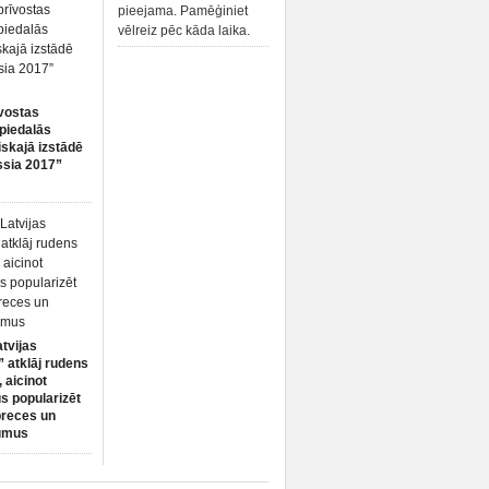
pieejama. Pamēģiniet
vēlreiz pēc kāda laika.
vostas
piedalās
iskajā izstādē
ssia 2017”
atvijas
 atklāj rudens
 aicinot
s popularizēt
preces un
umus