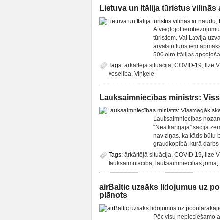
Lietuva un Itālija tūristus vilinās
Atvieglojot ierobežojumus
tūristiem. Vai Latvija uz
ārvalstu tūristiem apmaksā
500 eiro Itālijas apceļoš
Tags:
ārkārtējā situācija
,
COVID-19
,
Ilze 
veselība
,
Viņķele
Lauksaimniecības ministrs: Vis
Lauksaimniecības nozarei 
“Neatkarīgajā” sacīja zem
nav ziņas, ka kāds būtu b
graudkopībā, kurā darbs n
Tags:
ārkārtējā situācija
,
COVID-19
,
Ilze 
lauksaimniecība
,
lauksaimniecības joma
,
airBaltic uzsāks lidojumus uz p
plānots
Pēc visu nepieciešamo at