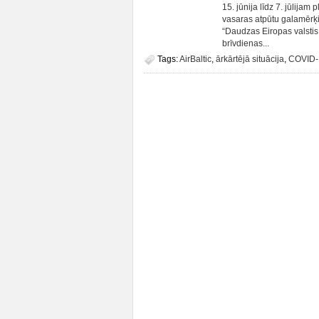
15. jūnija līdz 7. jūlija
vasaras atpūtu galamērķi
“Daudzas Eiropas valstis 
brīvdienas...
Tags:
AirBaltic
,
ārkārtējā situācija
,
COVID-