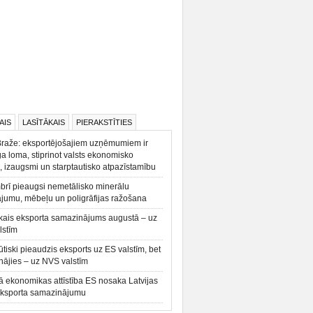
AIS
LASĪTĀKAIS
PIERAKSTĪTIES
Braže: eksportējošajiem uzņēmumiem ir
a loma, stiprinot valsts ekonomisko
, izaugsmi un starptautisko atpazīstamību
rī pieaugsi nemetālisko minerālu
ājumu, mēbeļu un poligrāfijas ražošana
kais eksporta samazinājums augustā – uz
lstīm
būtiski pieaudzis eksports uz ES valstīm, bet
ājies – uz NVS valstīm
ā ekonomikas attīstība ES nosaka Latvijas
eksporta samazinājumu