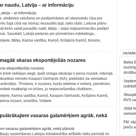
 ar naudu, Latvija – ar informāciju
, atsāksies ceļošana un pastiprināsies arī starpvalstu cīņa par
varēs šajā cīņā vai vismaz nezaudēs tajā, laiks rādīs. Lietuva plāno
t trešo valstī pavadīto nakti, Itālija – daļai mājsaimniecību piešķirt
anai. Savukārt, Latvija pieturas pie pirmskrīzes mārketinga...
Viņķele
,
Itālija
,
Karina valdība
,
Kariņš
,
Krišjānis Kariņš
,
tūrisms
,
JAUNĀK
smagāk skaras eksportējošās nozares
Baiba 
nozīmīg
drošību
krīzē neklājas viegli, īpaši smaga situācija ir piena nozarē, intervijā
kopības ministrs Kaspars Gerhards (NA), piebilstot, ka vienlaikus
Septemb
ankrotējis. “Protams, ir nozares, kurās ietekme ir neliela, piemēram,
izstrād
otiek neatkarīgi no krīzes, jo nepieciešamība cilvēkiem...
Straujā
Viņķele
,
Karina valdība
,
Kariņš
,
Kaspars Gerhards
,
Krišjānis Kariņš
,
NVS va
piena nozare
,
veselība
,
Viņķele
Jūlijā 
samazin
opulārākajiem vasaras galamērķiem agrāk, nekā
FM: vāj
preču 
ļauju saņemšanas Latvijas lidsabiedrība airBaltic laika periodā no