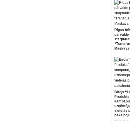
Rīgas brī
pārvalde 
starptaut
“Transru
Maskavā
Birojs “L
Produkts”
kampaņu,
uzņēmēju
vietējās 
pakalpoj