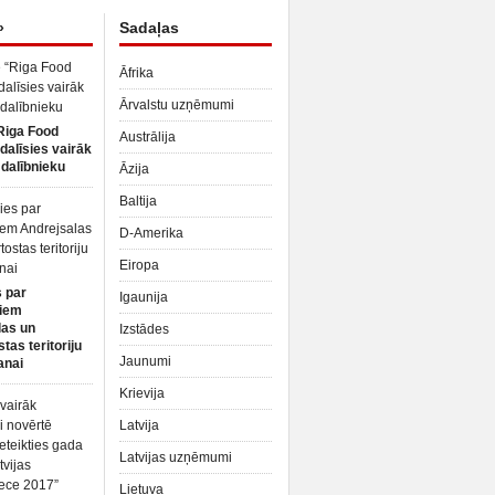
»
Sadaļas
Āfrika
Ārvalstu uzņēmumi
Riga Food
Austrālija
dalīsies vairāk
dalībnieku
Āzija
Baltija
D-Amerika
Eiropa
 par
Igaunija
iem
las un
Izstādes
tas teritoriju
Jaunumi
anai
Krievija
Latvija
Latvijas uzņēmumi
Lietuva