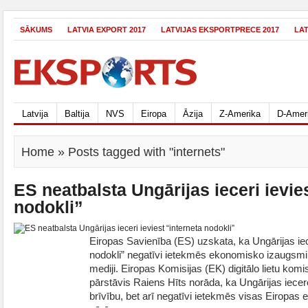
SĀKUMS
LATVIA EXPORT 2017
LATVIJAS EKSPORTPRECE 2017
LA
Latvija
Baltija
NVS
Eiropa
Āzija
Z-Amerika
D-Amer
Home
» Posts tagged with "internets"
ES neatbalsta Ungārijas ieceri ievie
nodokli”
Eiropas Savienība (ES) uzskata, ka Ungārijas iece
nodokli” negatīvi ietekmēs ekonomisko izaugsmi 
mediji. Eiropas Komisijas (EK) digitālo lietu kom
pārstāvis Raiens Hīts norāda, ka Ungārijas iecere
brīvību, bet arī negatīvi ietekmēs visas Eiropa