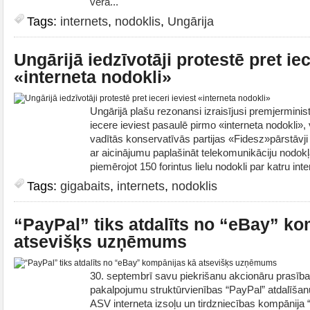
vērā...
Tags:
internets
,
nodoklis
,
Ungārija
Ungārijā iedzīvotāji protestē pret iec
«interneta nodokli»
Ungārijā plašu rezonansi izraisījusi premjermini
iecere ieviest pasaulē pirmo «interneta nodokli»,
vadītās konservatīvās partijas «Fidesz»pārstāvji
ar aicinājumu paplašināt telekomunikāciju nodokļ
piemērojot 150 forintus lielu nodokli par katru inte
Tags:
gigabaits
,
internets
,
nodoklis
“PayPal” tiks atdalīts no “eBay” ko
atsevišķs uzņēmums
30. septembrī savu piekrišanu akcionāru prasība
pakalpojumu struktūrvienības “PayPal” atdalīš
ASV interneta izsoļu un tirdzniecības kompānija 