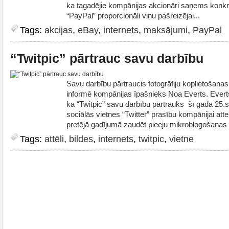
ka tagadējie kompānijas akcionāri saņems konkrē
“PayPal” proporcionāli viņu pašreizējai...
Tags:
akcijas
,
eBay
,
internets
,
maksājumi
,
PayPal
“Twitpic” pārtrauc savu darbību
Savu darbību pārtraucis fotogrāfiju koplietošanas
informē kompānijas īpašnieks Noa Everts. Everts
ka “Twitpic” savu darbību pārtrauks šī gada 25.
sociālās vietnes “Twitter” prasību kompānijai att
pretējā gadījumā zaudēt pieeju mikroblogošanas v
Tags:
attēli
,
bildes
,
internets
,
twitpic
,
vietne