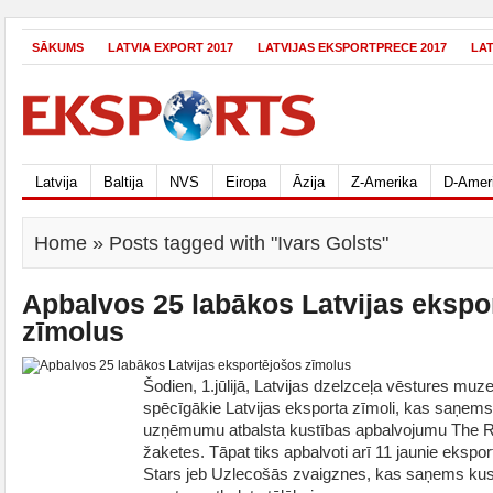
SĀKUMS
LATVIA EXPORT 2017
LATVIJAS EKSPORTPRECE 2017
LA
Latvija
Baltija
NVS
Eiropa
Āzija
Z-Amerika
D-Amer
Home
» Posts tagged with "Ivars Golsts"
Apbalvos 25 labākos Latvijas ekspo
zīmolus
Šodien, 1.jūlijā, Latvijas dzelzceļa vēstures muze
spēcīgākie Latvijas eksporta zīmoli, kas saņems
uzņēmumu atbalsta kustības apbalvojumu The R
žaketes. Tāpat tiks apbalvoti arī 11 jaunie eksp
Stars jeb Uzlecošās zvaigznes, kas saņems ku