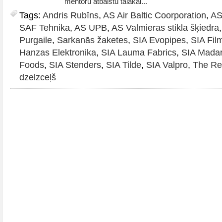
mentoru atbalstu tālākai...
Tags:
Andris Rubīns
,
AS Air Baltic Coorporation
,
AS
SAF Tehnika
,
AS UPB
,
AS Valmieras stikla šķiedra
Purgaile
,
Sarkanās žaketes
,
SIA Evopipes
,
SIA Fil
Hanzas Elektronika
,
SIA Lauma Fabrics
,
SIA Mada
Foods
,
SIA Stenders
,
SIA Tilde
,
SIA Valpro
,
The Re
dzelzceļš