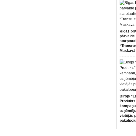
Rīgas brī
pārvalde 
starptaut
“Transru
Maskavā
Birojs “L
Produkts”
kampaņu,
uzņēmēju
vietējās 
pakalpoj