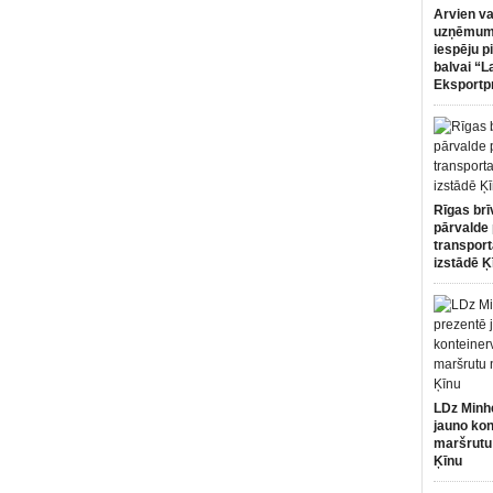
Arvien va
uzņēmumi
iespēju p
balvai “L
Eksportp
Rīgas brī
pārvalde 
transport
izstādē Ķ
LDz Minh
jauno kon
maršrutu
Ķīnu