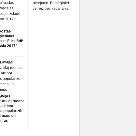
pieejama. Pamēģiniet
vēlreiz pēc kāda laika.
vostas
piedalās
iskajā izstādē
ssia 2017”
atvijas
 atklāj rudens
 aicinot
s popularizēt
preces un
umus