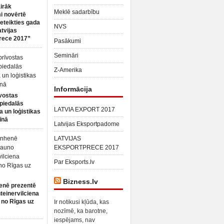
irāk
Meklē sadarbību
 novērtē
ieteikties gada
NVS
atvijas
rece 2017”
Pasākumi
Semināri
Z-Amerika
Informācija
vostas
piedalās
LATVIA EXPORT 2017
a un loģistikas
īnā
Latvijas Eksportpadome
LATVIJAS
EKSPORTPRECE 2017
Par Eksports.lv
Bizness.lv
enē prezentē
teinervilciena
 no Rīgas uz
Ir notikusi kļūda, kas
nozīmē, ka barotne,
iespējams, nav