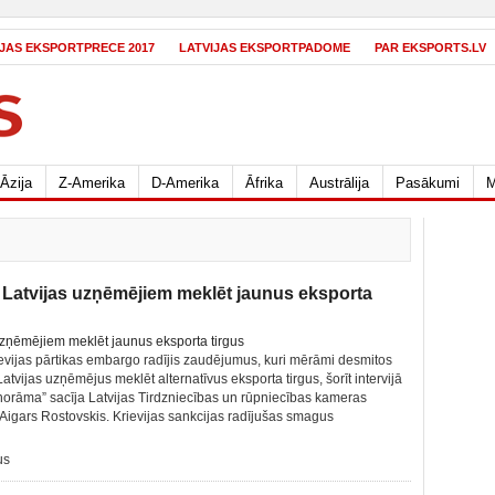
IJAS EKSPORTPRECE 2017
LATVIJAS EKSPORTPADOME
PAR EKSPORTS.LV
Āzija
Z-Amerika
D-Amerika
Āfrika
Austrālija
Pasākumi
M
 Latvijas uzņēmējiem meklēt jaunus eksporta
ievijas pārtikas embargo radījis zaudējumus, kuri mērāmi desmitos
atvijas uzņēmējus meklēt alternatīvus eksporta tirgus, šorīt intervijā
orāma” sacīja Latvijas Tirdzniecības un rūpniecības kameras
igars Rostovskis. Krievijas sankcijas radījušas smagus
us