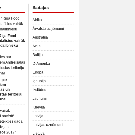
»
Sadaļas
Āfrika
Ārvalstu uzņēmumi
Riga Food
Austrālija
dalīsies vairāk
dalībnieku
Āzija
Baltija
D-Amerika
Eiropa
 par
Igaunija
iem
las un
Izstādes
tas teritoriju
Jaunumi
anai
Krievija
Latvija
Latvijas uzņēmumi
Lietuva