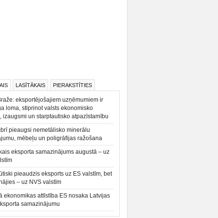
AIS
LASĪTĀKAIS
PIERAKSTĪTIES
Braže: eksportējošajiem uzņēmumiem ir
a loma, stiprinot valsts ekonomisko
, izaugsmi un starptautisko atpazīstamību
rī pieaugsi nemetālisko minerālu
ājumu, mēbeļu un poligrāfijas ražošana
kais eksporta samazinājums augustā – uz
lstīm
būtiski pieaudzis eksports uz ES valstīm, bet
ājies – uz NVS valstīm
ā ekonomikas attīstība ES nosaka Latvijas
eksporta samazinājumu