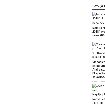
Latvija 
Izstādē “
2018” pie
nekā 700 
Vienosies
pasākum
Andrejsa
Eksportos
sakārtoš