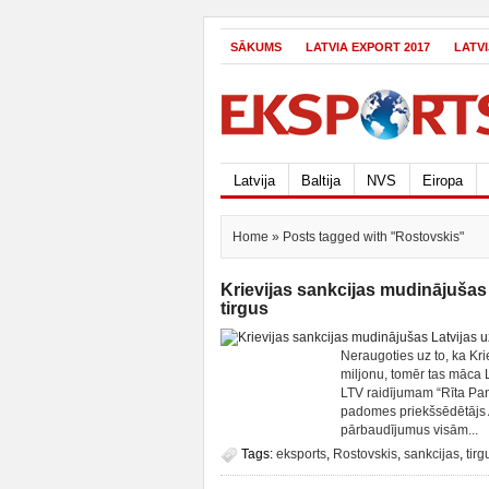
SĀKUMS
LATVIA EXPORT 2017
LATV
Latvija
Baltija
NVS
Eiropa
Home
» Posts tagged with "Rostovskis"
Krievijas sankcijas mudinājušas
tirgus
Neraugoties uz to, ka Kr
miljonu, tomēr tas māca L
LTV raidījumam “Rīta Pan
padomes priekšsēdētājs A
pārbaudījumus visām...
Tags:
eksports
,
Rostovskis
,
sankcijas
,
tirg