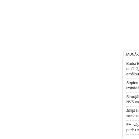
JAUNĀK
Baiba 
nozīmīg
drošību
Septemb
izstrād
Straujā
NVS va
Jūlijā 
samazin
FM: vāj
preču 