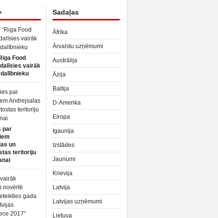
»
Sadaļas
Āfrika
Ārvalstu uzņēmumi
Riga Food
Austrālija
dalīsies vairāk
dalībnieku
Āzija
Baltija
D-Amerika
Eiropa
 par
Igaunija
iem
las un
Izstādes
tas teritoriju
Jaunumi
anai
Krievija
Latvija
Latvijas uzņēmumi
Lietuva