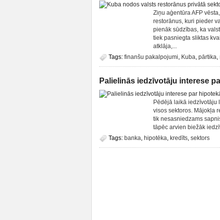
Ziņu aģentūra AFP vēsta
restorānus, kuri pieder v
pienāk sūdzības, ka valst
tiek pasniegta sliktas kva
atklāja,...
Tags:
finanšu pakalpojumi
,
Kuba
,
pārtika
,
Palielinās iedzīvotāju interese 
Pēdējā laikā iedzīvotāju l
visos sektoros. Mājokļa r
tik nesasniedzams sapnis.
tāpēc arvien biežāk iedzīv
Tags:
banka
,
hipotēka
,
kredīts
,
sektors