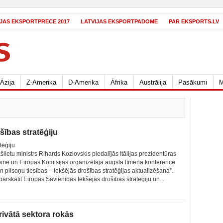
IJAS EKSPORTPRECE 2017
LATVIJAS EKSPORTPADOME
PAR EKSPORTS.LV
Āzija
Z-Amerika
D-Amerika
Āfrika
Austrālija
Pasākumi
M
šības stratēģiju
šlietu ministrs Rihards Kozlovskis piedalījās Itālijas prezidentūras
mē un Eiropas Komisijas organizētajā augsta līmeņa konferencē
n pilsoņu tiesības – Iekšējās drošības stratēģijas aktualizēšana”.
ārskatīt Eiropas Savienības Iekšējās drošības stratēģiju un...
ivātā sektora rokās