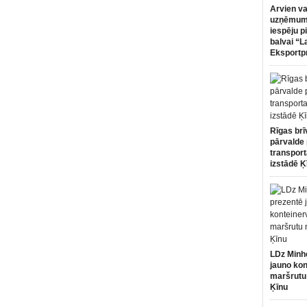
Arvien va
uzņēmumi
iespēju p
balvai “L
Eksportp
Rīgas brī
pārvalde 
transport
izstādē Ķ
LDz Minh
jauno kon
maršrutu
Ķīnu