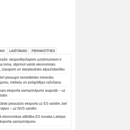
AIS
LASĪTĀKAIS
PIERAKSTĪTIES
Braže: eksportējošajiem uzņēmumiem ir
a loma, stiprinot valsts ekonomisko
, izaugsmi un starptautisko atpazīstamību
rī pieaugsi nemetālisko minerālu
ājumu, mēbeļu un poligrāfijas ražošana
kais eksporta samazinājums augustā – uz
lstīm
būtiski pieaudzis eksports uz ES valstīm, bet
ājies – uz NVS valstīm
ā ekonomikas attīstība ES nosaka Latvijas
eksporta samazinājumu