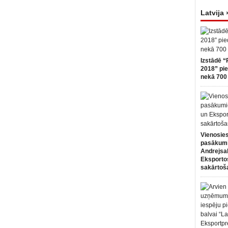
Latvija 
Izstādē “
2018” pie
nekā 700 
Vienosies
pasākum
Andrejsa
Eksportos
sakārtoš