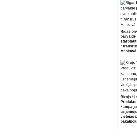
Rīgas brī
pārvalde 
starptaut
“Transru
Maskavā
Birojs “L
Produkts”
kampaņu,
uzņēmēju
vietējās 
pakalpoj