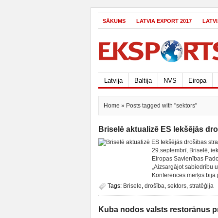
SĀKUMS
LATVIA EXPORT 2017
LATV
Latvija
Baltija
NVS
Eiropa
Home
» Posts tagged with "sektors"
Briselē aktualizē ES Iekšējās dro
29.septembrī, Briselē, iek
Eiropas Savienības Pado
„Aizsargājot sabiedrību u
Konferences mērķis bija p
Tags:
Brisele
,
drošība
,
sektors
,
stratēģija
Kuba nodos valsts restorānus pr