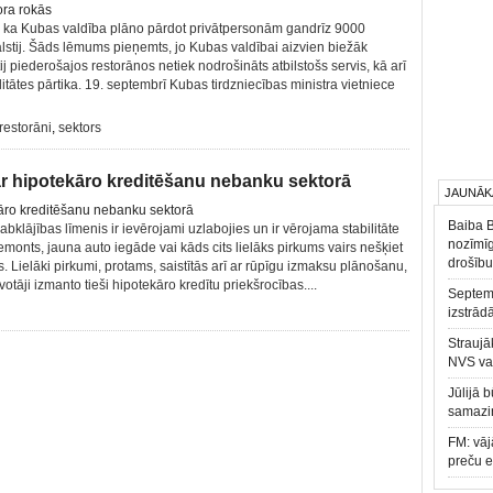
, ka Kubas valdība plāno pārdot privātpersonām gandrīz 9000
alstij. Šāds lēmums pieņemts, jo Kubas valdībai aizvien biežāk
ij piederošajos restorānos netiek nodrošināts atbilstošs servis, kā arī
litātes pārtika. 19. septembrī Kubas tirdzniecības ministra vietniece
restorāni
,
sektors
par hipotekāro kreditēšanu nebanku sektorā
JAUNĀK
Baiba 
abklājības līmenis ir ievērojami uzlabojies un ir vērojama stabilitāte
nozīmīg
emonts, jauna auto iegāde vai kāds cits lielāks pirkums vairs nešķiet
drošību
 Lielāki pirkumi, protams, saistītās arī ar rūpīgu izmaksu plānošanu,
otāji izmanto tieši hipotekāro kredītu priekšrocības....
Septemb
izstrād
Straujā
NVS va
Jūlijā 
samazin
FM: vāj
preču 