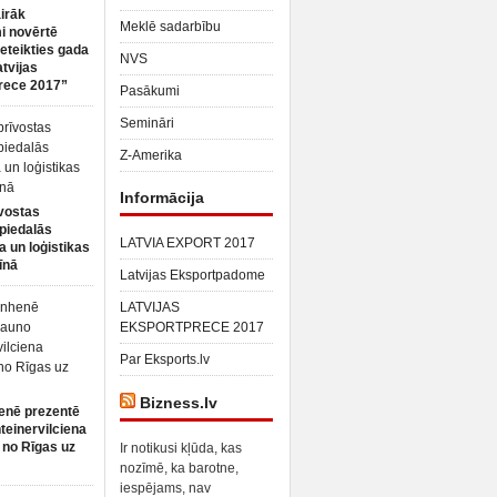
irāk
Meklē sadarbību
 novērtē
ieteikties gada
NVS
atvijas
rece 2017”
Pasākumi
Semināri
Z-Amerika
Informācija
vostas
piedalās
LATVIA EXPORT 2017
a un loģistikas
īnā
Latvijas Eksportpadome
LATVIJAS
EKSPORTPRECE 2017
Par Eksports.lv
Bizness.lv
enē prezentē
teinervilciena
 no Rīgas uz
Ir notikusi kļūda, kas
nozīmē, ka barotne,
iespējams, nav