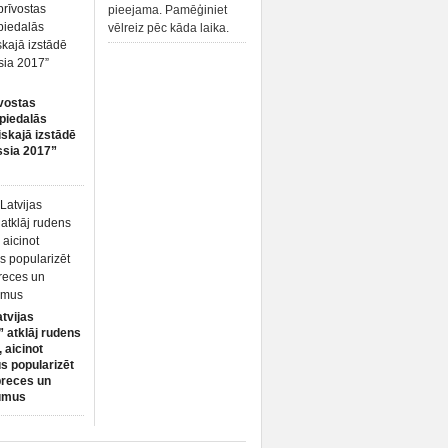
pieejama. Pamēģiniet
vēlreiz pēc kāda laika.
vostas
piedalās
iskajā izstādē
ssia 2017”
atvijas
 atklāj rudens
 aicinot
s popularizēt
preces un
umus