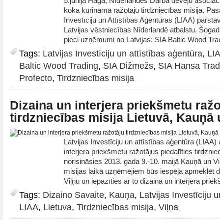
5.jūnijā Hāgā, Nīderlandes Darba devēju asociācij
koka kurināmā ražotāju tirdzniecības misija. Pa
Investīciju un Attīstības Aģentūras (LIAA) pārstā
Latvijas vēstniecības Nīderlandē atbalstu. Šogad 
pieci uzņēmumi no Latvijas: SIA Baltic Wood Tra
Tags:
Latvijas Investīciju un attīstības aģentūra
,
LI
Baltic Wood Trading
,
SIA Dižmežs
,
SIA Hansa Trad
Profecto
,
Tirdzniecības misija
Dizaina un interjera priekšmetu ražo
tirdzniecības misija Lietuvā, Kauņā 
Latvijas Investīciju un attīstības aģentūra (LIAA) 
interjera priekšmetu ražotājus piedalīties tirdzni
norisināsies 2013. gada 9.-10. maijā Kauņā un Vi
misijas laikā uzņēmējiem būs iespēja apmeklēt d
Viļņu un iepazīties ar to dizaina un interjera prie
Tags:
Dizaino Savaite
,
Kauņa
,
Latvijas Investīciju 
LIAA
,
Lietuva
,
Tirdzniecības misija
,
Viļņa