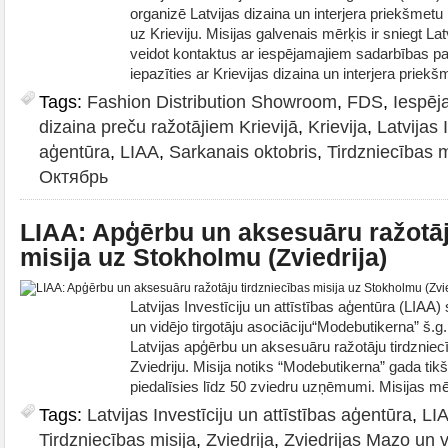
organizē Latvijas dizaina un interjera priekšmetu 
uz Krieviju. Misijas galvenais mērķis ir sniegt L
veidot kontaktus ar iespējamajiem sadarbības pa
iepazīties ar Krievijas dizaina un interjera priekšm
Tags:
Fashion Distribution Showroom
,
FDS
,
Iespēja
dizaina preču ražotājiem Krievijā
,
Krievija
,
Latvijas 
aģentūra
,
LIAA
,
Sarkanais oktobris
,
Tirdzniecības m
Октябрь
LIAA: Apģērbu un aksesuāru ražotāj
misija uz Stokholmu (Zviedrija)
Latvijas Investīciju un attīstības aģentūra (LIAA
un vidējo tirgotāju asociāciju“Modebutikerna” š.g
Latvijas apģērbu un aksesuāru ražotāju tirdzniec
Zviedriju. Misija notiks “Modebutikerna” gada tik
piedalīsies līdz 50 zviedru uzņēmumi. Misijas mē
Tags:
Latvijas Investīciju un attīstības aģentūra
,
LI
Tirdzniecības misija
,
Zviedrija
,
Zviedrijas Mazo un vi