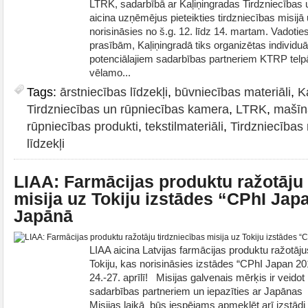
LTRK, sadarbībā ar Kaļiņingradas Tirdzniecības 
aicina uzņēmējus pieteikties tirdzniecības misijā
norisināsies no š.g. 12. līdz 14. martam. Vadot
prasībām, Kaļiņingradā tiks organizētas individuā
potenciālajiem sadarbības partneriem KTRP telpās
vēlamo...
Tags:
ārstniecības līdzekļi
,
būvniecības materiāli
,
K
Tirdzniecības un rūpniecības kamera
,
LTRK
,
mašīn
rūpniecības produkti
,
tekstilmateriāli
,
Tirdzniecības 
līdzekļi
LIAA: Farmācijas produktu ražotāju 
misija uz Tokiju izstādes “CPhI Jap
Japānā
LIAA aicina Latvijas farmācijas produktu ražotāju
Tokiju, kas norisināsies izstādes “CPhI Japan 2
24.-27. aprīlī! Misijas galvenais mērķis ir veido
sadarbības partneriem un iepazīties ar Japānas f
Misijas laikā būs iespējams apmeklēt arī izstādi