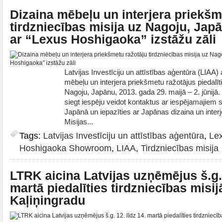
Dizaina mēbeļu un interjera priekšm
tirdzniecības misija uz Nagoju, Jap
ar “Lexus Hoshigaoka” izstāžu zāli
Latvijas Investīciju un attīstības aģentūra (LIAA) 
mēbeļu un interjera priekšmetu ražotājus piedalīti
Nagoju, Japānu, 2013. gada 29. maijā – 2. jūnijā.
siegt iespēju veidot kontaktus ar iespējamajiem
Japānā un iepazīties ar Japānas dizaina un interj
Misijas...
Tags:
Latvijas Investīciju un attīstības aģentūra
,
Le
Hoshigaoka Showroom
,
LIAA
,
Tirdzniecības misija
LTRK aicina Latvijas uzņēmējus š.g. 
martā piedalīties tirdzniecības misij
Kaļiņingradu