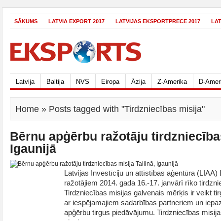
SĀKUMS
LATVIA EXPORT 2017
LATVIJAS EKSPORTPRECE 2017
LA
Latvija
Baltija
NVS
Eiropa
Āzija
Z-Amerika
D-Amer
Home
» Posts tagged with "Tirdzniecības misija"
Bērnu apģērbu ražotāju tirdzniecības
Igaunijā
Latvijas Investīciju un attīstības aģentūra (LIAA)
ražotājiem 2014. gada 16.-17. janvārī rīko tirdzni
Tirdzniecības misijas galvenais mērķis ir veikt tir
ar iespējamajiem sadarbības partneriem un iepazī
apģērbu tirgus piedāvājumu. Tirdzniecības misij