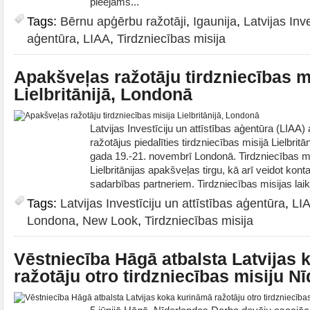
pieejams...
Tags:
Bērnu apģērbu ražotāji
,
Igaunija
,
Latvijas Inve
aģentūra
,
LIAA
,
Tirdzniecības misija
Apakšveļas ražotāju tirdzniecības m
Lielbritānijā, Londonā
Latvijas Investīciju un attīstības aģentūra (LIAA)
ražotājus piedalīties tirdzniecības misijā Lielbritā
gada 19.-21. novembrī Londonā. Tirdzniecības mis
Lielbritānijas apakšveļas tirgu, kā arī veidot kont
sadarbības partneriem. Tirdzniecības misijas laik
Tags:
Latvijas Investīciju un attīstības aģentūra
,
LI
Londona
,
New Look
,
Tirdzniecības misija
Vēstniecība Hāgā atbalsta Latvijas
ražotāju otro tirdzniecības misiju N