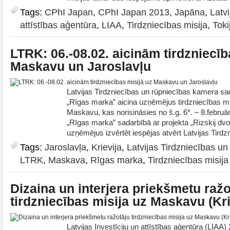
Tags:
CPhI Japan
,
CPhI Japan 2013
,
Japāna
,
Latvi
attīstības aģentūra
,
LIAA
,
Tirdzniecības misija
,
Toki
LTRK: 06.-08.02. aicinām tirdzniecīb
Maskavu un Jaroslavļu
Latvijas Tirdzniecības un rūpniecības kamera s
„Rīgas marka” aicina uzņēmējus tirdzniecības mi
Maskavu, kas norisināsies no š.g. 6*. – 8.februār
„Rīgas marka” sadarbībā ar projekta „Rizskij dvor
uzņēmējus izvērtēt iespējas atvērt Latvijas Tirdz
Tags:
Jaroslavļa
,
Krievija
,
Latvijas Tirdzniecības u
LTRK
,
Maskava
,
Rīgas marka
,
Tirdzniecības misija
Dizaina un interjera priekšmetu ražo
tirdzniecības misija uz Maskavu (Kri
Latvijas Investīciju un attīstības aģentūra (LIAA