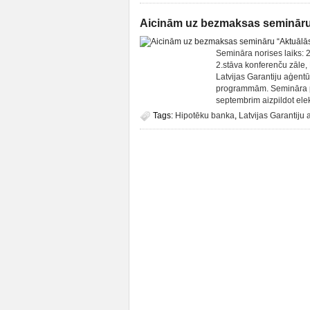
Aicinām uz bezmaksas semināru
Semināra norises laiks: 
2.stāva konferenču zāle, 
Latvijas Garantiju aģent
programmām. Semināra pr
septembrim aizpildot elek
Tags:
Hipotēku banka
,
Latvijas Garantiju