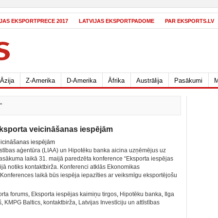
IJAS EKSPORTPRECE 2017
LATVIJAS EKSPORTPADOME
PAR EKSPORTS.LV
Āzija
Z-Amerika
D-Amerika
Āfrika
Austrālija
Pasākumi
M
"
ksporta veicināšanas iespējām
ttīstības aģentūra (LIAA) un Hipotēku banka aicina uzņēmējus uz
asākuma laikā 31. maijā paredzēta konference “Eksporta iespējas
ūnijā notiks kontaktbirža. Konferenci atklās Ekonomikas
 Konferences laikā būs iespēja iepazīties ar veiksmīgu eksportējošu
rta forums
,
Eksporta iespējas kaimiņu tirgos
,
Hipotēku banka
,
Ilga
š
,
KMPG Baltics
,
kontaktbirža
,
Latvijas Investīciju un attīstības