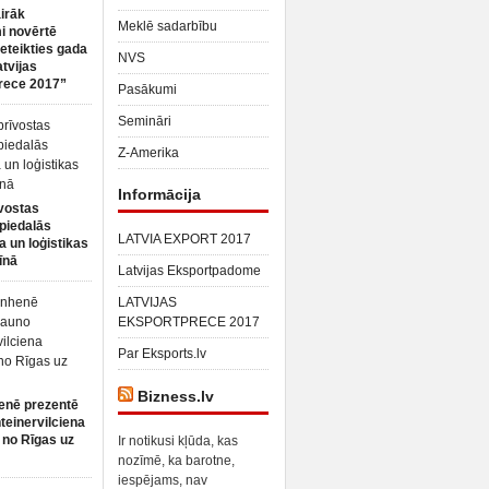
irāk
Meklē sadarbību
 novērtē
ieteikties gada
NVS
atvijas
rece 2017”
Pasākumi
Semināri
Z-Amerika
Informācija
vostas
piedalās
LATVIA EXPORT 2017
a un loģistikas
īnā
Latvijas Eksportpadome
LATVIJAS
EKSPORTPRECE 2017
Par Eksports.lv
Bizness.lv
enē prezentē
teinervilciena
 no Rīgas uz
Ir notikusi kļūda, kas
nozīmē, ka barotne,
iespējams, nav