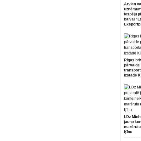
Arvien va
uzņēmumi
iespēju p
balvai “L
Eksportp
Rīgas brī
pārvalde 
transport
izstādē Ķ
LDz Minh
jauno kon
maršrutu
Ķīnu