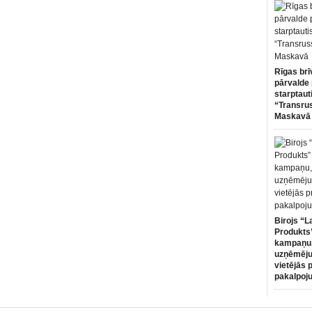
Rīgas brī
pārvalde 
starptaut
“Transru
Maskavā
Birojs “L
Produkts”
kampaņu,
uzņēmēju
vietējās 
pakalpoj