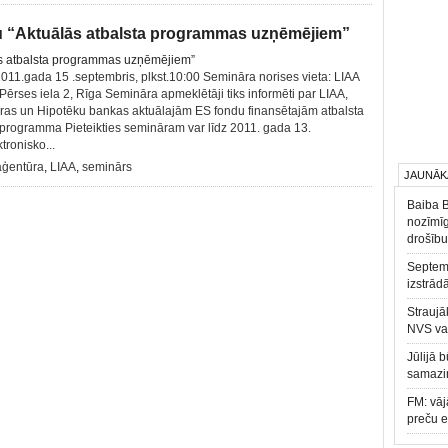
 “Aktuālās atbalsta programmas uzņēmējiem”
2011.gada 15 .septembris, plkst.10:00 Semināra norises vieta: LIAA
Pērses iela 2, Rīga Semināra apmeklētāji tiks informēti par LIAA,
ūras un Hipotēku bankas aktuālajām ES fondu finansētajām atbalsta
ogramma Pieteikties semināram var līdz 2011. gada 13.
tronisko...
 aģentūra
,
LIAA
,
seminārs
JAUNĀK
Baiba 
nozīmīg
drošību
Septemb
izstrād
Straujā
NVS va
Jūlijā 
samazin
FM: vāj
preču 