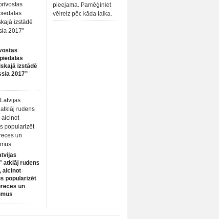
pieejama. Pamēģiniet
vēlreiz pēc kāda laika.
vostas
piedalās
iskajā izstādē
ssia 2017”
atvijas
 atklāj rudens
 aicinot
s popularizēt
preces un
umus