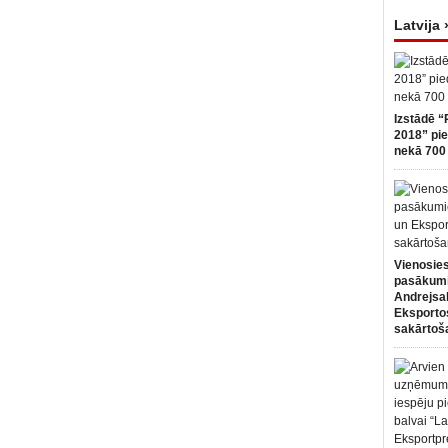
Latvija 
Izstādē “
2018” pie
nekā 700 
Vienosies
pasākum
Andrejsa
Eksportos
sakārtoš