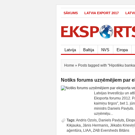
SĀKUMS
LATVIA EXPORT 2017
LATV
Latvija
Baltija
NVS
Eiropa
Home
» Posts tagged with "Hipotēku banka
Notiks forums uzņēmējiem par e
Latvijas Investīciju un a
Eksporta forumu 2012. P
kaimiņu tirgos”, bet 1. j
ministrs Daniels Pavļuts.
uzņēmēju...
Tags:
Andris Ozols
,
Daniels Pavļuts
,
Ekspo
Kikjauka
,
Jānis Hermanis
,
Jēkabs Krieviņ
aģentūra
,
LIAA
,
ZAB Eversheds Bitāns