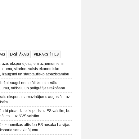
AIS
LASĪTĀKAIS
PIERAKSTĪTIES
Braže: eksportējošajiem uzņēmumiem ir
a loma, stiprinot valsts ekonomisko
, izaugsmi un starptautisko atpazīstamību
rī pieaugsi nemetālisko minerālu
ājumu, mēbeļu un poligrāfijas ražošana
kais eksporta samazinājums augustā – uz
lstīm
būtiski pieaudzis eksports uz ES valstīm, bet
ājies – uz NVS valstīm
ā ekonomikas attīstība ES nosaka Latvijas
eksporta samazinājumu