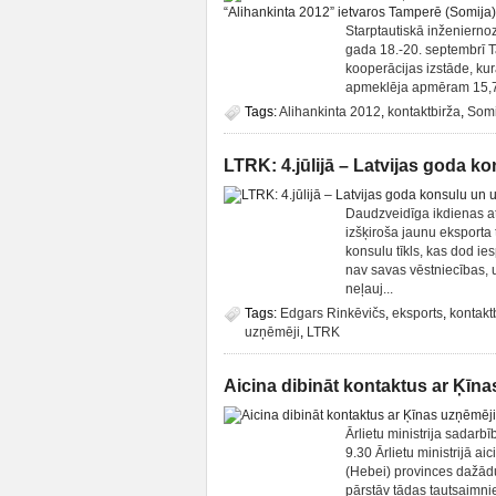
Starptautiskā inženierno
gada 18.-20. septembrī Ta
kooperācijas izstāde, ku
apmeklēja apmēram 15,7 t
Tags:
Alihankinta 2012
,
kontaktbirža
,
Somi
LTRK: 4.jūlijā – Latvijas goda 
Daudzveidīga ikdienas at
izšķiroša jaunu eksporta 
konsulu tīkls, kas dod ie
nav savas vēstniecības, 
neļauj...
Tags:
Edgars Rinkēvičs
,
eksports
,
kontakt
uzņēmēji
,
LTRK
Aicina dibināt kontaktus ar Ķīn
Ārlietu ministrija sadarb
9.30 Ārlietu ministrijā 
(Hebei) provinces dažād
pārstāv tādas tautsaimn