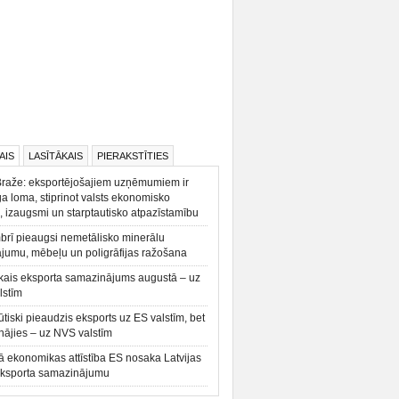
AIS
LASĪTĀKAIS
PIERAKSTĪTIES
Braže: eksportējošajiem uzņēmumiem ir
a loma, stiprinot valsts ekonomisko
, izaugsmi un starptautisko atpazīstamību
rī pieaugsi nemetālisko minerālu
ājumu, mēbeļu un poligrāfijas ražošana
kais eksporta samazinājums augustā – uz
lstīm
būtiski pieaudzis eksports uz ES valstīm, bet
ājies – uz NVS valstīm
ā ekonomikas attīstība ES nosaka Latvijas
eksporta samazinājumu