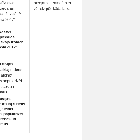
pieejama. Pamēģiniet
vēlreiz pēc kāda laika.
vostas
piedalās
iskajā izstādē
ssia 2017”
atvijas
 atklāj rudens
 aicinot
s popularizēt
preces un
umus