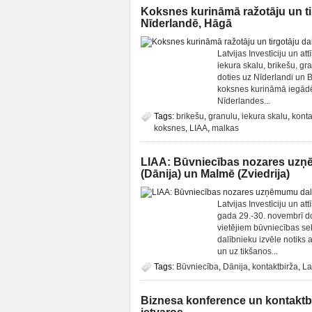
Koksnes kurināmā ražotāju un tir
Nīderlandē, Hāgā
Latvijas Investīciju un a
iekura skalu, brikešu, g
doties uz Nīderlandi un B
koksnes kurināmā iegādē 
Nīderlandes...
Tags:
brikešu
,
granulu
,
iekura skalu
,
konta
koksnes
,
LIAA
,
malkas
LIAA: Būvniecības nozares uzņ
(Dānija) un Malmē (Zviedrija)
Latvijas Investīciju un 
gada 29.-30. novembrī do
vietējiem būvniecības se
dalībnieku izvēle notiks 
un uz tikšanos...
Tags:
Būvniecība
,
Dānija
,
kontaktbirža
,
La
Biznesa konference un kontaktbi