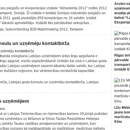
Arvien va
zaru piegāžu un kooperācijas izstāde “Alihankinta 2012” notiks 2012.
uzņēmumi
mperē, Somijā. Šī izstāde ir lielākā Somijas industriālo piegāžu un
iespēju p
balvai “L
rā 2011. gadā piedalījās 859 kompānijas no 16 valstīm. Izstādi
Eksportp
ūkstoši apmeklētāju. Izstādē tiks pārstāvētas sekojošas...
ja
,
Subcontracting B2B Matchmaking 2012
,
Tampere
konsulu un uzņēmēju kontaktbirža
Rīgas brī
balsta sniegšana Latvijas uzņēmējiem ārējo tirgu apgūšanā ir
pārvalde 
tirgu apguvē, esošo paplašināšanā! Unikāls šai ziņā ir Latvijas goda
transport
spēju Latvijas uzņēmējiem saņemt atbalstu tādās valstīs, kur Latvijai
izstādē Ķ
un dažādos reģionos, kur vēstniecības ierobežotā kapacitāte
birža
,
Latvijas goda konsulu un uzņēmēju kontaktbirža
,
Latvijas
as uzņēmējiem
LDz Minh
jauno kon
ībā ar Latvijas Tirdzniecības un rūpniecības kameru 29.jūnijā pulksten
maršrutu
aicina uzņēmējus uz tikšanos ar Ķīnas Tautas Republikas Hebejas
Ķīnu
u pilsētu Tautas valdības amatpersonām un uzņēmējiem, kuri
iecības nozares kā metālapstrāde un mašīnbūve, medicīnas mēbeļu