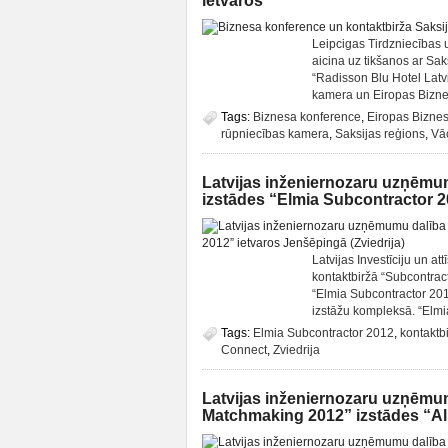
ietvaros
Leipcigas Tirdzniecības 
aicina uz tikšanos ar Sa
“Radisson Blu Hotel Latvi
kamera un Eiropas Biznesa
Tags:
Biznesa konference
,
Eiropas Biznesa
rūpniecības kamera
,
Saksijas reģions
,
Vāc
Latvijas inženiernozaru uzņēmu
izstādes “Elmia Subcontractor 2
Latvijas Investīciju un a
kontaktbiržā “Subcontrac
“Elmia Subcontractor 201
izstāžu kompleksā. “Elmia 
Tags:
Elmia Subcontractor 2012
,
kontaktb
Connect
,
Zviedrija
Latvijas inženiernozaru uzņēmu
Matchmaking 2012” izstādes “Al