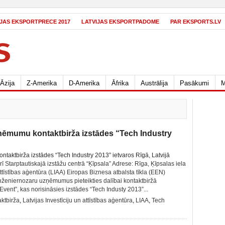
IJAS EKSPORTPRECE 2017
LATVIJAS EKSPORTPADOME
PAR EKSPORTS.LV
Āzija
Z-Amerika
D-Amerika
Āfrika
Austrālija
Pasākumi
M
zņēmumu kontaktbirža izstādes “Tech Industry
 Starptautiskajā izstāžu centrā “Ķīpsala” Adrese: Rīga, Ķīpsalas iela
attīstības aģentūra (LIAA) Eiropas Biznesa atbalsta tīkla (EEN)
 inženiernozaru uzņēmumus pieteikties dalībai kontaktbiržā
Event”, kas norisināsies izstādes “Tech Industy 2013”...
aktbirža
,
Latvijas Investīciju un attīstības aģentūra
,
LIAA
,
Tech