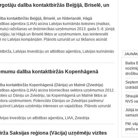
gotāju dalība kontaktbiržās Beļģijā, Briselē, un
ttīstības aģentūra (LIAA) aicina Latvijas kurināmās koksnes (malkas,
ranulu) ražošanas un tirdzniecības uzņēmumus 2013. gada 5.-6. jūnijā
eļģiju, lai Hāgā un Briselē tiktos ar uzņēmumiem, kas ieinteresēti
no Latvijas kompānijām. Plānots uzrunāt un uz tikšanos aicināt
ktbirža
,
Latvijas Investīciju un attīstības aģentūra
,
Latvijas kurināmās
JAUNĀK
Baiba 
nozīmīg
ēmumu dalība kontaktbiržās Kopenhāgenā
drošību
Septemb
izstrād
attīstības aģentūra (LIAA) aicina būvniecības sektora uzņēmumus 2012.
ties uz Dāniju un Zviedriju, lai Kopenhāgenā un Malmē tiktos ar
Straujā
ktora uzņēmumiem. Potenciālo Dānijas un Zviedrijas partneru/
NVS va
apzinot Latvijas uzņēmēju intereses un vajadzības. Plānots uzrunāt
Jūlijā 
samazin
tvijas Investīciju un attīstības aģentūra
,
LIAA
,
Zviedrija
FM: vāj
preču 
rža Saksijas reģiona (Vācija) uzņēmēju vizītes