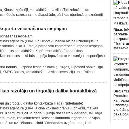
na
,
Ķīnas uzņēmēji
,
kontaktbirža
,
Latvijas Tirdzniecības un
as mēbeļu ražošana
,
metālapstrāde
,
pārtikas rūpniecība
,
uzņēmēji
ksporta veicināšanas iespējām
Rīgas brī
pārvalde 
starptaut
ttīstības aģentūra (LIAA) un Hipotēku banka aicina uzņēmējus uz
“Transru
asākuma laikā 31. maijā paredzēta konference “Eksporta iespējas
Maskavā
ūnijā notiks kontaktbirža. Konferenci atklās Ekonomikas
 Konferences laikā būs iespēja iepazīties ar veiksmīgu eksportējošu
rta forums
,
Eksporta iespējas kaimiņu tirgos
,
Hipotēku banka
,
Ilga
š
,
KMPG Baltics
,
kontaktbirža
,
Latvijas Investīciju un attīstības
as ražotāju un tirgotāju dalība kontaktbiržā
Birojs “L
Produkts”
kampaņu,
uzņēmēju
ttīstības aģentūra (LIAA) aicina koksnes granulu, brikešu, malkas
vietējās 
as uzņēmumus 2012. gada 5. jūnijā doties uz Nīderlandi, lai Hāgā
pakalpoj
ņēmumiem, kas ieinteresēti koksnes kurināmā iegādē no Latvijas
unāt un uz tikšanos aicināt Nīderlandes uzņēmumus, kuri