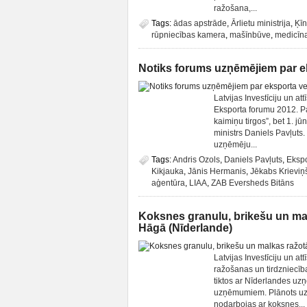
ražošana,...
Tags:
ādas apstrāde
,
Ārlietu ministrija
,
Ķī
rūpniecības kamera
,
mašīnbūve
,
medicīn
Notiks forums uzņēmējiem par e
Latvijas Investīciju un a
Eksporta forumu 2012. P
kaimiņu tirgos”, bet 1. j
ministrs Daniels Pavļuts.
uzņēmēju...
Tags:
Andris Ozols
,
Daniels Pavļuts
,
Ekspo
Kikjauka
,
Jānis Hermanis
,
Jēkabs Krieviņ
aģentūra
,
LIAA
,
ZAB Eversheds Bitāns
Koksnes granulu, brikešu un malk
Hāgā (Nīderlande)
Latvijas Investīciju un a
ražošanas un tirdzniecīb
tiktos ar Nīderlandes uz
uzņēmumiem. Plānots uzr
nodarbojas ar koksnes...