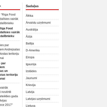
»
Sadaļas
Āfrika
Ārvalstu uzņēmumi
Riga Food
Austrālija
dalīsies vairāk
dalībnieku
Āzija
Baltija
D-Amerika
Eiropa
 par
Igaunija
iem
las un
Izstādes
tas teritoriju
Jaunumi
anai
Krievija
Latvija
Latvijas uzņēmumi
Lietuva