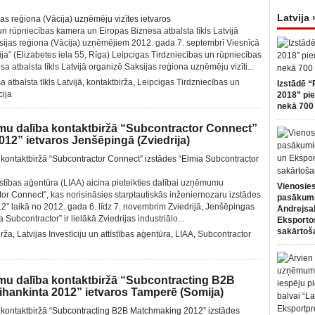
Latvija 
un rūpniecības kamera un Eiropas Biznesa atbalsta tīkls Latvijā
ksijas reģiona (Vācija) uzņēmējiem 2012. gada 7. septembrī Viesnīcā
ja” (Elizabetes iela 55, Rīga) Leipcigas Tirdzniecības un rūpniecības
 atbalsta tīkls Latvijā organizē Saksijas reģiona uzņēmēju vizīti...
 atbalsta tīkls Latvijā
,
kontaktbirža
,
Leipcigas Tirdzniecības un
Izstādē “
ija
2018” pie
nekā 700 
mu dalība kontaktbiržā “Subcontractor Connect”
012” ietvaros Jenšēpingā (Zviedrija)
ttīstības aģentūra (LIAA) aicina pieteikties dalībai uzņēmumu
Vienosies
tor Connect”, kas norisināsies starptautiskās inženiernozaru izstādes
pasākum
2” laikā no 2012. gada 6. līdz 7. novembrim Zviedrijā, Jenšēpingas
Andrejsa
Subcontractor” ir lielākā Zviedrijas industriālo...
Eksportos
sakārtoš
irža
,
Latvijas Investīciju un attīstības aģentūra
,
LIAA
,
Subcontractor
mu dalība kontaktbiržā “Subcontracting B2B
ihankinta 2012” ietvaros Tamperē (Somija)