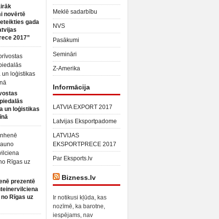
irāk
Meklē sadarbību
 novērtē
ieteikties gada
NVS
atvijas
rece 2017”
Pasākumi
Semināri
Z-Amerika
Informācija
vostas
piedalās
LATVIA EXPORT 2017
a un loģistikas
īnā
Latvijas Eksportpadome
LATVIJAS
EKSPORTPRECE 2017
Par Eksports.lv
Bizness.lv
enē prezentē
teinervilciena
 no Rīgas uz
Ir notikusi kļūda, kas
nozīmē, ka barotne,
iespējams, nav