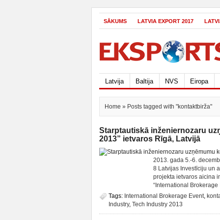
SĀKUMS
LATVIA EXPORT 2017
LATV
Latvija
Baltija
NVS
Eiropa
Home
» Posts tagged with "kontaktbirža"
Starptautiskā inženiernozaru u
2013” ietvaros Rīgā, Latvijā
2013. gada 5.-6. decembrī
8 Latvijas Investīciju un 
projekta ietvaros aicina
“International Brokerage 
Tags:
International Brokerage Event
,
kont
Industry
,
Tech Industry 2013