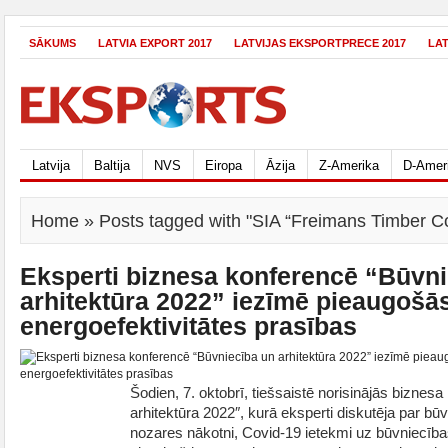
SĀKUMS
LATVIA EXPORT 2017
LATVIJAS EKSPORTPRECE 2017
LA
Latvija
Baltija
NVS
Eiropa
Āzija
Z-Amerika
D-Amer
Home
» Posts tagged with "SIA “Freimans Timber Co
Eksperti biznesa konferencē “Būvni
arhitektūra 2022” iezīmē pieaugošā
energoefektivitātes prasības
Šodien, 7. oktobrī, tiešsaistē norisinājās biznes
arhitektūra 2022″, kurā eksperti diskutēja par bū
nozares nākotni, Covid-19 ietekmi uz būvniecības 