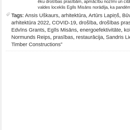
ēku drošības prasībām, apmācību nozīmi un cit
valdes loceklis Egīls Misāns norādīja, ka pandēmij
Tags:
Ansis Uškaurs
,
arhitektūra
,
Artūrs Lapiņš
,
Būv
arhitektūra 2022
,
COVID-19
,
drošība
,
drošības pra
Edvīns Grants
,
Egīls Misāns
,
energoefektivitāte
,
ko
Normunds Reips
,
prasības
,
restaurācija
,
Sandris Li
Timber Constructions”