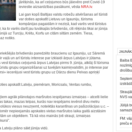
jārēķinās, ka arī ceļojumos būs jāievēro pret Covid-19
ieviestie aizsardzības pasākumi, vēsta
NRA.lv
.
Lai gan kopš Baltijas valstu robežu atvēršanas arī tūristi
var doties apskatīt Lietuvu un Igauniju, tūrisma
kompānijas pagaidām ir neziņā, kad varēs vest tūristus
ka to varēs darīt jau tuvākajās brīvdienās, citi rēķinās tikai ar jūnija
ūnijā uz Turciju, Krētu, Korfu un citām siltām zemēm. Tiesa,
az notiks.
JAUNĀK
iepriekšējās brīvdienās paredzēto braucienu uz Igauniju, uz Sāremā
ir vaļā un arī tūristu interese par izklaidi ārpus Latvijas ir jūtama.
Baiba 
vest tūristus ceļojumā ārpus Latvijas pirms 9. jūnija, atklāj šī tūrisma
nozīmīg
tūristu grupu organizēšanai uz tuvējām kaimiņvalstīm, jo interese par
drošību
ursi» iecerējusi vest tūristu grupu uz Dārzu dienu Pelvas apriņķī
Septemb
izstrād
doties apskatīt Latviju, piemēram, Moricsalu, Ventas rumbu,
.
Straujā
ļiem agrāk plānotajos maršrutos iespējamas izmaiņas ‒ atcelti lielie
NVS va
as takas, mazas telpas, kurās nav iespējams ievērot divu metru
Jūlijā 
lūkos viesus neuzņemt, noteiktās karantīnas un pašizolācijas u.c. ‒
samazin
Tomēr nepieejamās apskates vietas maršrutos laika gaitā aizstāsim
ām un objektiem. Tā kā viss mainās ļoti strauji, izmaiņas
FM: vāj
kursi”.
preču 
Latviju plāno sākt jūnija vidū.