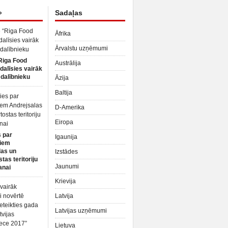
»
Sadaļas
Āfrika
Ārvalstu uzņēmumi
Riga Food
Austrālija
dalīsies vairāk
dalībnieku
Āzija
Baltija
D-Amerika
Eiropa
 par
Igaunija
iem
las un
Izstādes
tas teritoriju
Jaunumi
anai
Krievija
Latvija
Latvijas uzņēmumi
Lietuva