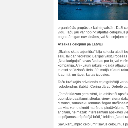
organizētās grupās uz kaimiņvalstīm. Daži cer, 
vidu. Taču jau var nopirkt atpūtas ceļojumus j
pagaidām gan nav zināms, vai šie ceļojumi m
Atsākas ceļojumi pa Latviju
„Skaisto skatu aģentūra” bija spiesta atcelt 
salu, lai gan teorētiski Baltijas valstu robežas 
„Neatkarīgajai” savas šaubas par to, vai varēs 
kompānija. Arī «Jauni rakursi» gaida atļauju 
to esot salīdzinoši liela. 30. maijā «Jauni rak
Igaunijā, un jācer, ka tas izdosies.
Taču tuvākajās brīvdienās ceļotgribētāji var 
rododendrus Babītē, Ceriņu dārzu Dobelē utt
„Tomēr lūdzam ņemt vērā, ka atbilstoši apstāk
publiskie pasākumi, slēgtas vienvirziena dab
distanci, saimnieku lēmums šogad drošības no
tas viss var ietekmēt maršrutu piedāvājumu. 
ar citām, ne mazāk interesantām apskates viet
iespējamas arī pēdējā brīdī,” brīdina „Jauni ra
Savukārt „Impro ceļojumi” savus ceļojumus pa 