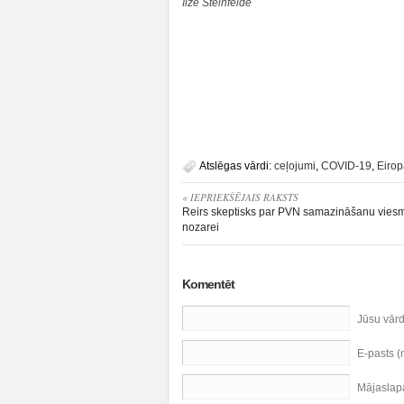
Ilze Šteinfelde
Atslēgas vārdi:
ceļojumi
,
COVID-19
,
Eirop
« IEPRIEKŠĒJAIS RAKSTS
Reirs skeptisks par PVN samazināšanu viesm
nozarei
Komentēt
Jūsu vār
E-pasts 
Mājaslap