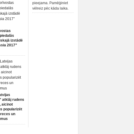
pieejama. Pamēģiniet
vēlreiz pēc kāda laika.
vostas
piedalās
iskajā izstādē
ssia 2017”
atvijas
 atklāj rudens
 aicinot
s popularizēt
preces un
umus