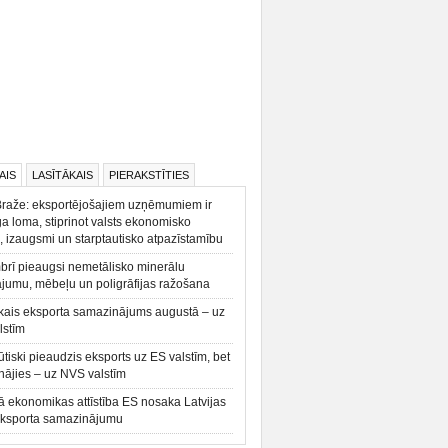
AIS
LASĪTĀKAIS
PIERAKSTĪTIES
Braže: eksportējošajiem uzņēmumiem ir
a loma, stiprinot valsts ekonomisko
, izaugsmi un starptautisko atpazīstamību
rī pieaugsi nemetālisko minerālu
ājumu, mēbeļu un poligrāfijas ražošana
kais eksporta samazinājums augustā – uz
lstīm
būtiski pieaudzis eksports uz ES valstīm, bet
ājies – uz NVS valstīm
ā ekonomikas attīstība ES nosaka Latvijas
eksporta samazinājumu