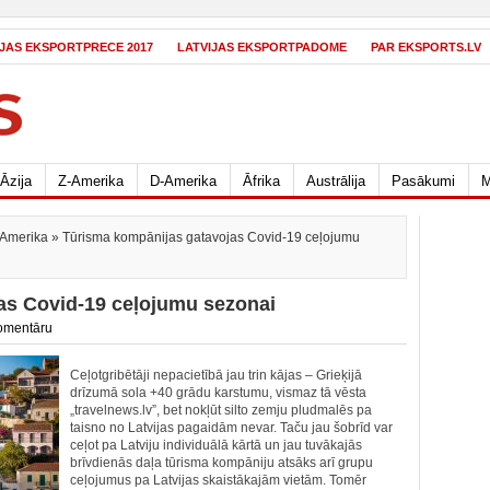
IJAS EKSPORTPRECE 2017
LATVIJAS EKSPORTPADOME
PAR EKSPORTS.LV
Āzija
Z-Amerika
D-Amerika
Āfrika
Austrālija
Pasākumi
M
-Amerika
» Tūrisma kompānijas gatavojas Covid-19 ceļojumu
as Covid-19 ceļojumu sezonai
omentāru
Ceļotgribētāji nepacietībā jau trin kājas – Grieķijā
drīzumā sola +40 grādu karstumu, vismaz tā vēsta
„travelnews.lv”, bet nokļūt silto zemju pludmalēs pa
taisno no Latvijas pagaidām nevar. Taču jau šobrīd var
ceļot pa Latviju individuālā kārtā un jau tuvākajās
brīvdienās daļa tūrisma kompāniju atsāks arī grupu
ceļojumus pa Latvijas skaistākajām vietām. Tomēr