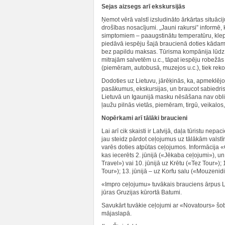
Sejas aizsegs arī ekskursijās
Ņemot vērā valstī izsludināto ārkārtas situāci
drošības nosacījumi. „Jauni rakursi” informē, 
simptomiem – paaugstinātu temperatūru, klep
piedāvā iespēju šajā braucienā doties kādam c
bez papildu maksas. Tūrisma kompānija lūdz n
mitrajām salvetēm u.c., tāpat iespēju robežās 
(piemēram, autobusā, muzejos u.c.), tiek reko
Dodoties uz Lietuvu, jārēķinās, ka, apmeklējot 
pasākumus, ekskursijas, un braucot sabiedrisk
Lietuvā un Igaunijā masku nēsāšana nav oblig
ļaužu pilnās vietās, piemēram, tirgū, veikalos,
Nopērkami arī tālāki braucieni
Lai arī cik skaisti ir Latvijā, daļa tūristu ne
jau steidz pārdot ceļojumus uz tālākām valstīm
varēs doties atpūtas ceļojumos. Informācija 
kas iecerēts 2. jūnijā («Jēkaba ceļojumi»), un u
Travel») vai 10. jūnijā uz Krētu («Tez Tour»); 
Tour»); 13. jūnijā ‒ uz Korfu salu («Mouzenidi
«Impro ceļojumu» tuvākais brauciens ārpus La
jūras Gruzijas kūrortā Batumi.
Savukārt tuvākie ceļojumi ar «Novatours» šobr
mājaslapā.