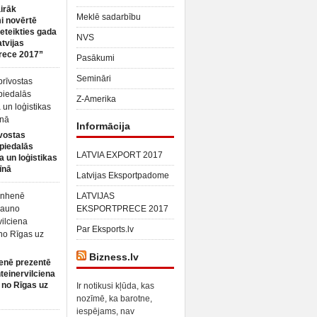
irāk
Meklē sadarbību
 novērtē
ieteikties gada
NVS
atvijas
rece 2017”
Pasākumi
Semināri
Z-Amerika
Informācija
vostas
piedalās
LATVIA EXPORT 2017
a un loģistikas
īnā
Latvijas Eksportpadome
LATVIJAS
EKSPORTPRECE 2017
Par Eksports.lv
Bizness.lv
enē prezentē
teinervilciena
 no Rīgas uz
Ir notikusi kļūda, kas
nozīmē, ka barotne,
iespējams, nav