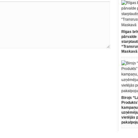
Rīgas brī
pārvalde 
starptaut
“Transru
Maskavā
Birojs “L
Produkts”
kampaņu,
uzņēmēju
vietējās 
pakalpoj