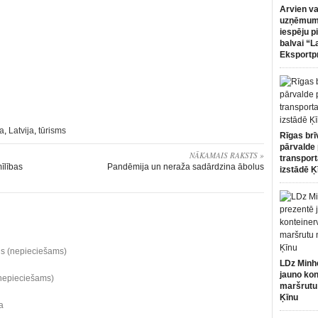
Arvien va
uzņēmumi
iespēju p
balvai “L
Eksportp
a
,
Latvija
,
tūrisms
Rīgas brī
pārvalde 
NĀKAMAIS RAKSTS »
transport
īlības
Pandēmija un neraža sadārdzina ābolus
izstādē Ķ
ds (nepieciešams)
LDz Minh
jauno kon
(nepieciešams)
maršrutu
Ķīnu
a