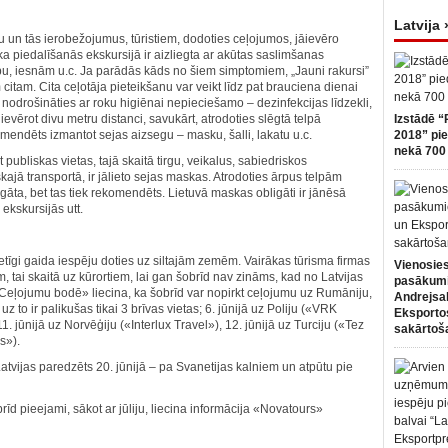
Latvija 
ju un tās ierobežojumus, tūristiem, dodoties ceļojumos, jāievēro
ka piedalīšanās ekskursijā ir aizliegta ar akūtas saslimšanas
u, iesnām u.c. Ja parādās kāds no šiem simptomiem, „Jauni rakursi”
itam. Cita ceļotāja pieteikšanu var veikt līdz pat brauciena dienai
odrošināties ar roku higiēnai nepieciešamo – dezinfekcijas līdzekli,
ievērot divu metru distanci, savukārt, atrodoties slēgtā telpā
Izstādē “
mendēts izmantot sejas aizsegu – masku, šalli, lakatu u.c.
2018” pie
nekā 700 
publiskas vietas, tajā skaitā tirgu, veikalus, sabiedriskos
ajā transportā, ir jālieto sejas maskas. Atrodoties ārpus telpām
āta, bet tas tiek rekomendēts. Lietuvā maskas obligāti ir jānēsā
 ekskursijās utt.
pacietīgi gaida iespēju doties uz siltajām zemēm. Vairākas tūrisma firmas
Vienosies
, tai skaitā uz kūrortiem, lai gan šobrīd nav zināms, kad no Latvijas
pasākum
«Ceļojumu bodē» liecina, ka šobrīd var nopirkt ceļojumu uz Rumāniju,
Andrejsa
z to ir palikušas tikai 3 brīvas vietas; 6. jūnijā uz Poliju («VRK
Eksportos
11. jūnijā uz Norvēģiju («Interlux Travel»), 12. jūnijā uz Turciju («Tez
sakārtoš
s»).
tvijas paredzēts 20. jūnijā ‒ pa Svanetijas kalniem un atpūtu pie
īd pieejami, sākot ar jūliju, liecina informācija «Novatours»