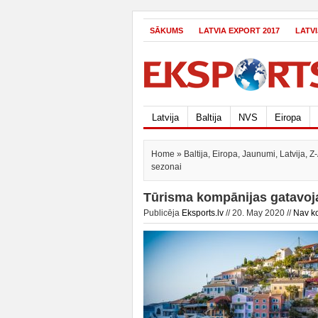
SĀKUMS
LATVIA EXPORT 2017
LATV
Latvija
Baltija
NVS
Eiropa
Home
»
Baltija
,
Eiropa
,
Jaunumi
,
Latvija
,
Z
sezonai
Tūrisma kompānijas gatavoj
Publicēja
Eksports.lv
// 20. May 2020 //
Nav k