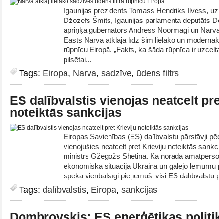
Igaunijas prezidents Tomass Hendriks Ilvess, 
Džozefs Šmits, Igaunijas parlamenta deputāts D
apriņķa gubernators Andress Noormāgi un Narva
Easts Narvā atklāja līdz šim lielāko un modernāk
rūpnīcu Eiropā. „Fakts, ka šāda rūpnīca ir uzcelt
pilsētai...
Tags:
Eiropa
,
Narva
,
sadzīve
,
ūdens filtrs
ES dalībvalstis vienojas neatcelt pre
noteiktās sankcijas
Eiropas Savienības (ES) dalībvalstu pārstāvji 
vienojušies neatcelt pret Krieviju noteiktās sankcij
ministrs Gžegožs Shetina. Kā norāda amatpersona
ekonomiskā situācija Ukrainā un galējo lēmumu 
spēkā vienbalsīgi pieņēmuši visi ES dalībvalstu p
Tags:
dalībvalstis
,
Eiropa
,
sankcijas
Dombrovskis: ES enerģētikas politi