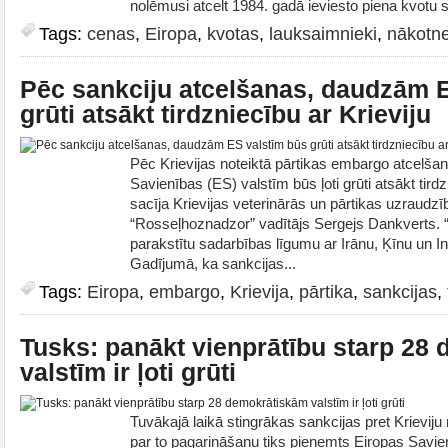
nolēmusi atcelt 1984. gadā ieviesto piena kvotu s
Tags:
cenas
,
Eiropa
,
kvotas
,
lauksaimnieki
,
nākotn
Pēc sankciju atcelšanas, daudzām 
grūti atsākt tirdzniecību ar Krieviju
Pēc Krievijas noteiktā pārtikas embargo atcelš
Savienības (ES) valstīm būs ļoti grūti atsākt tirdz
sacīja Krievijas veterinārās un pārtikas uzraudz
“Rosseļhoznadzor” vadītājs Sergejs Dankverts. 
parakstītu sadarbības līgumu ar Irānu, Ķīnu un In
Gadījumā, ka sankcijas...
Tags:
Eiropa
,
embargo
,
Krievija
,
pārtika
,
sankcijas
,
Tusks: panākt vienprātību starp 28
valstīm ir ļoti grūti
Tuvākajā laikā stingrākas sankcijas pret Krievij
par to pagarināšanu tiks pieņemts Eiropas Savien