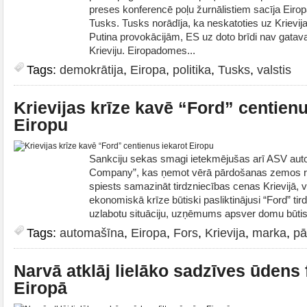
preses konferencē poļu žurnālistiem sacīja Eir
Tusks. Tusks norādīja, ka neskatoties uz Krievij
Putina provokācijām, ES uz doto brīdi nav gatava
Krieviju. Eiropadomes...
Tags:
demokrātija
,
Eiropa
,
politika
,
Tusks
,
valstis
Krievijas krīze kavē “Ford” centienu
Eiropu
Sankciju sekas smagi ietekmējušas arī ASV aut
Company”, kas ņemot vērā pārdošanas zemos rad
spiests samazināt tirdzniecības cenas Krievijā, vē
ekonomiskā krīze būtiski pasliktinājusi “Ford” tird
uzlabotu situāciju, uzņēmums apsver domu būti
Tags:
automašīna
,
Eiropa
,
Fors
,
Krievija
,
marka
,
pā
Narvā atklāj lielāko sadzīves ūdens f
Eiropā