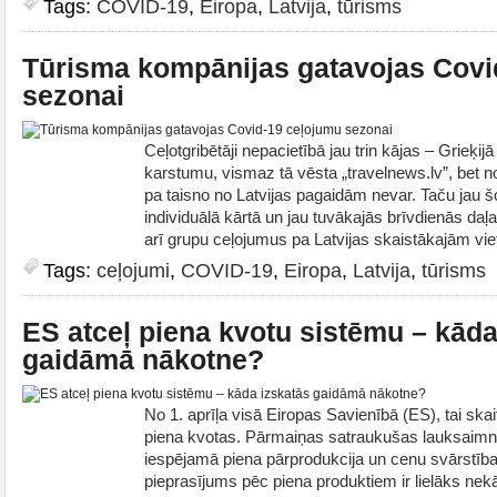
Tags:
COVID-19
,
Eiropa
,
Latvija
,
tūrisms
Tūrisma kompānijas gatavojas Covi
sezonai
Ceļotgribētāji nepacietībā jau trin kājas – Grieķi
karstumu, vismaz tā vēsta „travelnews.lv”, bet n
pa taisno no Latvijas pagaidām nevar. Taču jau šo
individuālā kārtā un jau tuvākajās brīvdienās da
arī grupu ceļojumus pa Latvijas skaistākajām vie
Tags:
ceļojumi
,
COVID-19
,
Eiropa
,
Latvija
,
tūrisms
ES atceļ piena kvotu sistēmu – kāda
gaidāmā nākotne?
No 1. aprīļa visā Eiropas Savienībā (ES), tai skaitā
piena kvotas. Pārmaiņas satraukušas lauksaimni
iespējamā piena pārprodukcija un cenu svārstība
pieprasījums pēc piena produktiem ir lielāks ne