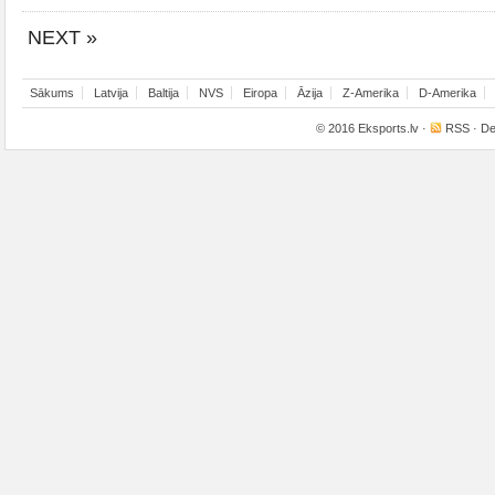
NEXT »
Sākums
Latvija
Baltija
NVS
Eiropa
Āzija
Z-Amerika
D-Amerika
© 2016
Eksports.lv
·
RSS
· De