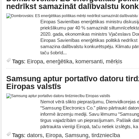
nedrīkst samazināt dalībvalstu kon
Eiropas Savienības enerģētikas ministru diskusi
priekšlikumu par 40 % samazināt siltumnīcefekt
2020. gada, ekonomikas ministrs Vjačeslavs Do
Eiropas Savienības enerģētikas politikā nedrīkst 
samazina dalībvalstu konkurētspēju. Klimatu pār
taču šobrīd...
Tags:
Eiropa
,
enerģētika
,
komersanti
,
mērķis
Samsung aptur portatīvo datoru tird
Eiropas valstīs
Ņemot vērā slikto pieprasījumu, Dienvidkorejas
“Samsung Electronics Co.” plāno pārtraukt datoru
informē ārzemju mediji. Savu lēmumu “Samsung”
tirgus vajadzībām un pieprasījumam. Pašlaik dato
pārtraukta vienīgi Eiropā, taču netiek izslēgts, k
Tags:
dators
,
Eiropa
,
Samsung
,
tirdzniecība