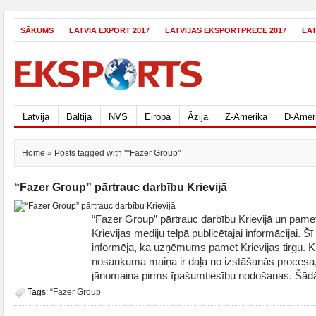
SĀKUMS
LATVIA EXPORT 2017
LATVIJAS EKSPORTPRECE 2017
LA
Latvija
Baltija
NVS
Eiropa
Āzija
Z-Amerika
D-Amer
Home
» Posts tagged with "“Fazer Group"
“Fazer Group” pārtrauc darbību Krievijā
“Fazer Group” pārtrauc darbību Krievijā un pamet 
Krievijas mediju telpā publicētajai informācijai. Š
informēja, ka uzņēmums pamet Krievijas tirgu. 
nosaukuma maiņa ir daļa no izstāšanās proces
jānomaina pirms īpašumtiesību nodošanas. Šādā 
Tags:
“Fazer Group