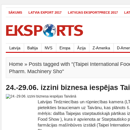
SĀKUMS
LATVIA EXPORT 2017
LATVIJAS EKSPORTPRECE 2017
LA
Latvija
Baltija
NVS
Eiropa
Āzija
Z-Amerika
D-Amer
Home
» Posts tagged with "(Taipei International Fo
Pharm. Machinery Sho"
24.-29.06. izzini biznesa iespējas Ta
Latvijas Tirdzniecības un rūpniecības kamera (
pieteikties braucienam uz Taivānu, kas plānots š.
mērķis: dalība Taipejas starptautiskajā pārtikas iz
Food Show ), kura ir apvienota ar Starptautisko 
farmācijas mašīnbūves izstādi (Taipei Internatio