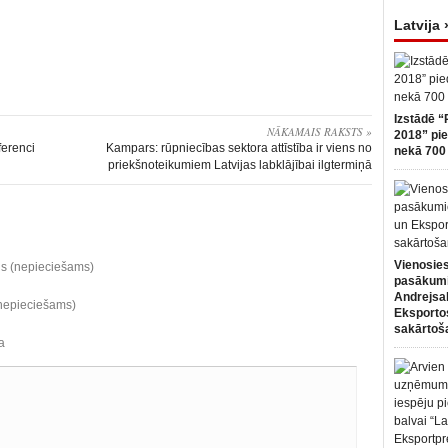
Latvija 
Izstādē “
NĀKAMAIS RAKSTS »
2018” pie
ferenci
Kampars: rūpniecības sektora attīstība ir viens no
nekā 700 
priekšnoteikumiem Latvijas labklājībai ilgtermiņā
Vienosies
ds (nepieciešams)
pasākum
Andrejsa
(nepieciešams)
Eksportos
sakārtoš
a