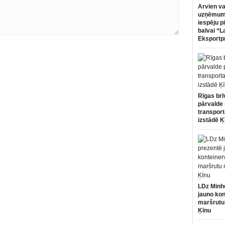
Arvien va
uzņēmumi
iespēju p
balvai “L
Eksportp
Rīgas brī
pārvalde 
transport
izstādē Ķ
LDz Minh
jauno kon
maršrutu
Ķīnu