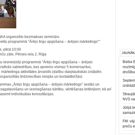
LIAA organizēto bezmaksas semināru
rojektu programmā “Ārējo tirgu apgūšana – ārējais mārketings””
, plkst.10:00
JAUNĀK
nču zāle, Pērses iela 2, Rīga
Baiba 
ktu iesniedzēji programmā “Ārējo tirgu apgūšana – ārējais
eratīvās sabiedrības, kas apvieno vismaz 5 komersantus,
nozīmīg
mārketinga aktivitātes ārvalstīs (dalību starptautiskās izstādēs
drošību
organizētās tirdzniecības misijās un kontaktbiržās).
Septemb
rammas „Ārējo tirgu apgūšana – ārējais mārketings” sestās un
izstrād
agatavošanu un iesniegšanas kārtību, vērtēšanas kritērijiem, kā arī
aņemt individuālas konsultācijas.
Straujā
NVS va
Jūlijā 
samazin
FM: vāj
preču 