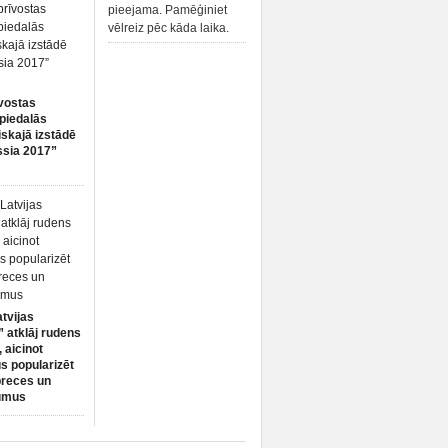
pieejama. Pamēģiniet
vēlreiz pēc kāda laika.
vostas
piedalās
iskajā izstādē
ssia 2017”
atvijas
 atklāj rudens
 aicinot
s popularizēt
preces un
umus