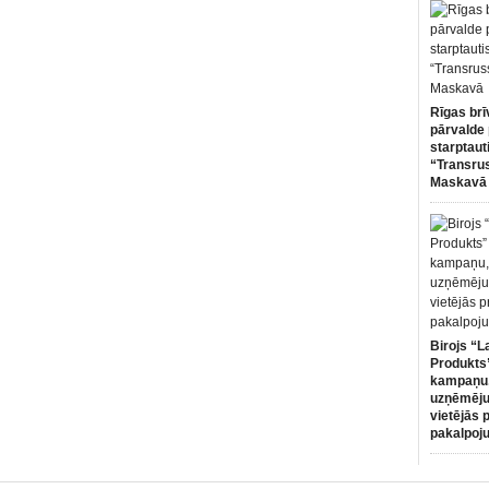
Rīgas brī
pārvalde 
starptaut
“Transru
Maskavā
Birojs “L
Produkts”
kampaņu,
uzņēmēju
vietējās 
pakalpoj