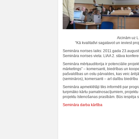
Aicinām uz 
“Kā kvalitatīvi sagatavot un ieviest p
Semināra norises laiks: 2011.gada 23.augusts
Semināra norises vieta: LIAA 2. stāva konfere
Semināra mērķauditorija ir potenciālie proje
mārketings” – komersanti, biedrības un koop
pašvaldības un ostu pārvaldes, kas veic ārējā 
(semināros), komersanti – arī dalību biedrību 
Semināra apmeklētāji tiks informēti par prog
turpmāko kārtu pamatnosacījumiem, projektu s
projektu īstenošanas prasībām. Būs iespēja s
Semināra darba kārtība