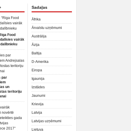
»
Sadaļas
Āfrika
Ārvalstu uzņēmumi
Riga Food
Austrālija
dalīsies vairāk
dalībnieku
Āzija
Baltija
D-Amerika
Eiropa
 par
Igaunija
iem
las un
Izstādes
tas teritoriju
Jaunumi
anai
Krievija
Latvija
Latvijas uzņēmumi
Lietuva