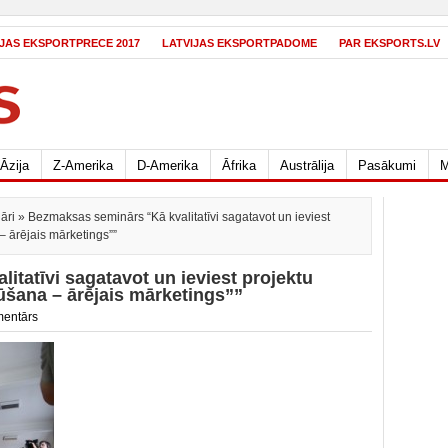
IJAS EKSPORTPRECE 2017
LATVIJAS EKSPORTPADOME
PAR EKSPORTS.LV
Āzija
Z-Amerika
D-Amerika
Āfrika
Austrālija
Pasākumi
M
āri
» Bezmaksas seminārs “Kā kvalitatīvi sagatavot un ieviest
 ārējais mārketings””
tatīvi sagatavot un ieviest projektu
šana – ārējais mārketings””
mentārs