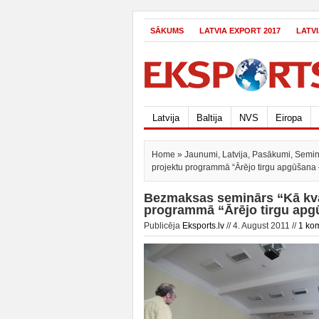
SĀKUMS
LATVIA EXPORT 2017
LATV
Latvija
Baltija
NVS
Eiropa
Home
»
Jaunumi
,
Latvija
,
Pasākumi
,
Semin
projektu programmā “Ārējo tirgu apgūšana –
Bezmaksas seminārs “Kā kvali
programmā “Ārējo tirgu apgū
Publicēja
Eksports.lv
// 4. August 2011 //
1 ko