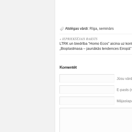
Atslēgas vārdi:
Rīga
,
seminārs
« IEPRIEKŠĒJAIS RAKSTS
LTRK un biedrība “Homo Ecos” aicina uz kon
„Bioplastmasa – jaunākās tendences Eiropā”
Komentēt
Jūsu vār
E-pasts 
Mājaslap