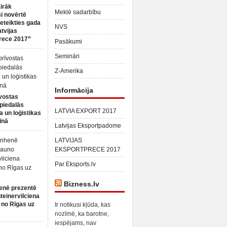
irāk
Meklē sadarbību
 novērtē
ieteikties gada
NVS
atvijas
rece 2017”
Pasākumi
Semināri
Z-Amerika
Informācija
vostas
piedalās
LATVIA EXPORT 2017
a un loģistikas
īnā
Latvijas Eksportpadome
LATVIJAS
EKSPORTPRECE 2017
Par Eksports.lv
Bizness.lv
enē prezentē
teinervilciena
 no Rīgas uz
Ir notikusi kļūda, kas
nozīmē, ka barotne,
iespējams, nav