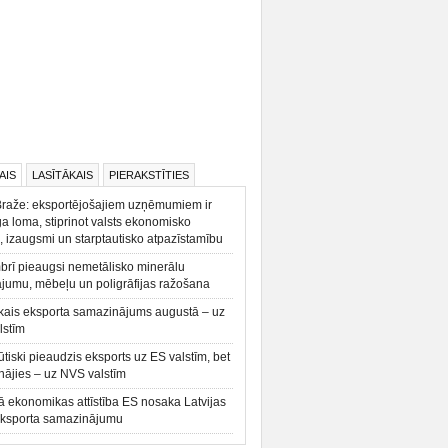
AIS
LASĪTĀKAIS
PIERAKSTĪTIES
Braže: eksportējošajiem uzņēmumiem ir
a loma, stiprinot valsts ekonomisko
, izaugsmi un starptautisko atpazīstamību
rī pieaugsi nemetālisko minerālu
ājumu, mēbeļu un poligrāfijas ražošana
kais eksporta samazinājums augustā – uz
lstīm
būtiski pieaudzis eksports uz ES valstīm, bet
ājies – uz NVS valstīm
ā ekonomikas attīstība ES nosaka Latvijas
eksporta samazinājumu