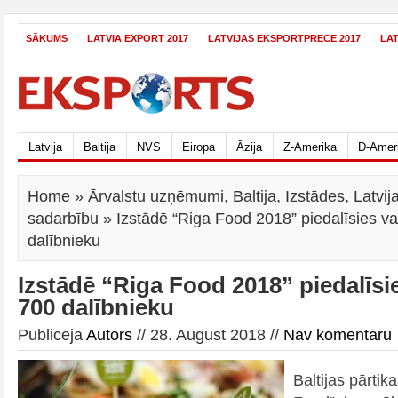
SĀKUMS
LATVIA EXPORT 2017
LATVIJAS EKSPORTPRECE 2017
LA
Latvija
Baltija
NVS
Eiropa
Āzija
Z-Amerika
D-Amer
Home
»
Ārvalstu uzņēmumi
,
Baltija
,
Izstādes
,
Latvi
sadarbību
» Izstādē “Riga Food 2018” piedalīsies v
dalībnieku
Izstādē “Riga Food 2018” piedalīsi
700 dalībnieku
Publicēja
Autors
// 28. August 2018 //
Nav komentāru
Baltijas pārtik