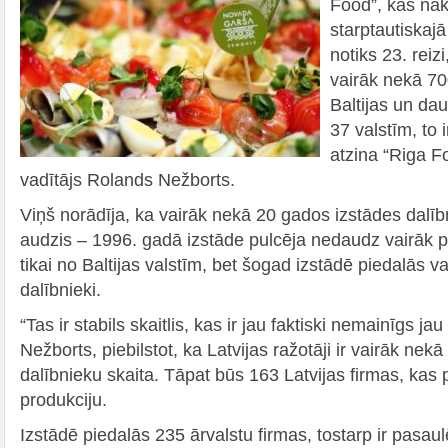
Food”, kas nā
starptautiskajā
notiks 23. reiz
vairāk nekā 70
Baltijas un d
37 valstīm, to 
atzina “Riga F
vadītājs Rolands Nežborts.
Viņš norādīja, ka vairāk nekā 20 gados izstādes dalībni
audzis – 1996. gadā izstāde pulcēja nedaudz vairāk 
tikai no Baltijas valstīm, bet šogad izstādē piedalās 
dalībnieki.
“Tas ir stabils skaitlis, kas ir jau faktiski nemainīgs jau
Nežborts, piebilstot, ka Latvijas ražotāji ir vairāk ne
dalībnieku skaita. Tāpat būs 163 Latvijas firmas, kas 
produkciju.
Izstādē piedalās 235 ārvalstu firmas, tostarp ir pasau