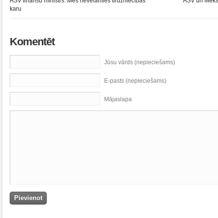
ASV finanšu ministrs: Mēs nevēlamies tirdzniecības
ASV un Meksi
karu
Komentēt
Jūsu vārds (nepieciešams)
E-pasts (nepieciešams)
Mājaslapa