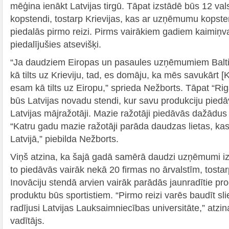
mēģina ienākt Latvijas tirgū. Tāpat izstādē būs 12 val
kopstendi, tostarp Krievijas, kas ar uzņēmumu kopst
piedalās pirmo reizi. Pirms vairākiem gadiem kaimiņ
piedalījušies atsevišķi.
“Ja daudziem Eiropas un pasaules uzņēmumiem Baltija, 
kā tilts uz Krieviju, tad, es domāju, ka mēs savukārt
esam kā tilts uz Eiropu,” sprieda Nežborts. Tāpat “Rig
būs Latvijas novadu stendi, kur savu produkciju pied
Latvijas mājražotāji. Mazie ražotāji piedāvās dažādus
“Katru gadu mazie ražotāji parāda daudzas lietas, kas t
Latvijā,” piebilda Nežborts.
Viņš atzina, ka šajā gadā samērā daudzi uzņēmumi iz
to piedāvās vairāk nekā 20 firmas no ārvalstīm, tostarp
Inovāciju stendā arvien vairāk parādās jaunradītie pr
produktu būs sportistiem. “Pirmo reizi varēs baudīt sli
radījusi Latvijas Lauksaimniecības universitāte,” atzi
vadītājs.