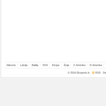
Sākums
Latvija
Baltija
NVS
Eiropa
Āzija
Z-Amerika
D-Amerika
© 2016
Eksports.lv
·
RSS
· De