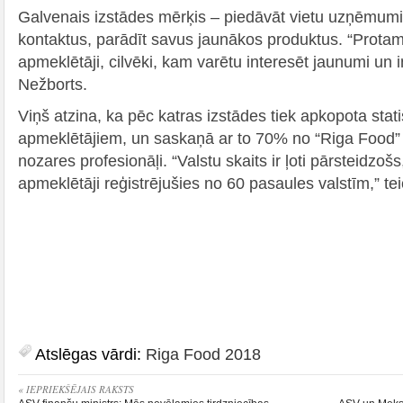
Galvenais izstādes mērķis – piedāvāt vietu uzņēmumi
kontaktus, parādīt savus jaunākos produktus. “Protams,
apmeklētāji, cilvēki, kam varētu interesēt jaunumi un i
Nežborts.
Viņš atzina, ka pēc katras izstādes tiek apkopota stati
apmeklētājiem, un saskaņā ar to 70% no “Riga Food” 
nozares profesionāļi. “Valstu skaits ir ļoti pārsteidzošs
apmeklētāji reģistrējušies no 60 pasaules valstīm,” tei
Atslēgas vārdi:
Riga Food 2018
« IEPRIEKŠĒJAIS RAKSTS