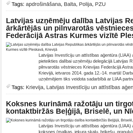
Tags:
apdrošināšana
,
Balta
,
Polija
,
PZU
Latvijas uzņēmēju dalība Latvijas R
ārkārtējās un pilnvarotās vēstnieces
Federācijā Astras Kurmes vizītē Ple
Latvijas Investīciju un attīstības aģentūra (LIAA
pieteikties dalībai uzņēmēju delegācijā Latvijas 
pilnvarotās vēstnieces Krievijas Federācijā Astr
Krievijā, ietvaros 2014. gada 12.-14. martā! Dar
uzņēmējiem tiks veidota sadarbībā ar LIAA partne
Tags:
Krievija
,
Latvijas Investīciju un attīstības aģe
Koksnes kurināmā ražotāju un tirgot
kontaktbiržās Beļģijā, Briselē, un N
Latvijas Investīciju un attīstības aģentūra (LIAA)
koksnes (malkas, iekura skalu, brikešu, granulu