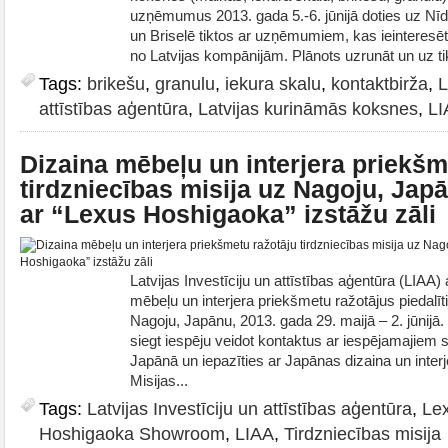
uzņēmumus 2013. gada 5.-6. jūnijā doties uz Nīde
un Briselē tiktos ar uzņēmumiem, kas ieinteresē
no Latvijas kompānijām. Plānots uzrunāt un uz ti
Tags:
brikešu
,
granulu
,
iekura skalu
,
kontaktbirža
,
L
attīstības aģentūra
,
Latvijas kurināmās koksnes
,
LI
Dizaina mēbeļu un interjera priekšm
tirdzniecības misija uz Nagoju, Jap
ar “Lexus Hoshigaoka” izstāžu zāli
Latvijas Investīciju un attīstības aģentūra (LIAA) 
mēbeļu un interjera priekšmetu ražotājus piedalīti
Nagoju, Japānu, 2013. gada 29. maijā – 2. jūnijā.
siegt iespēju veidot kontaktus ar iespējamajiem
Japānā un iepazīties ar Japānas dizaina un interj
Misijas...
Tags:
Latvijas Investīciju un attīstības aģentūra
,
Le
Hoshigaoka Showroom
,
LIAA
,
Tirdzniecības misija