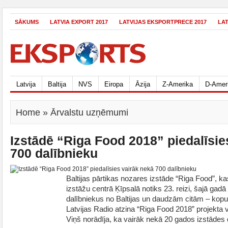
SĀKUMS
LATVIA EXPORT 2017
LATVIJAS EKSPORTPRECE 2017
LA
Latvija
Baltija
NVS
Eiropa
Āzija
Z-Amerika
D-Amer
Home
» Ārvalstu uzņēmumi
Izstādē “Riga Food 2018” piedalīsie
700 dalībnieku
Baltijas pārtikas nozares izstāde “Riga Food”, k
izstāžu centrā Ķīpsalā notiks 23. reizi, šajā gad
dalībniekus no Baltijas un daudzām citām – kopum
Latvijas Radio atzina “Riga Food 2018” projekta 
Viņš norādīja, ka vairāk nekā 20 gados izstādes 