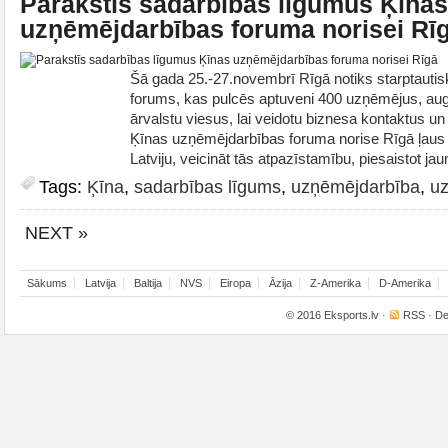
Parakstīs sadarbības līgumus Ķīnas
uzņēmējdarbības foruma norisei Rī
Šā gada 25.-27.novembrī Rīgā notiks starptauti
forums, kas pulcēs aptuveni 400 uzņēmējus, au
ārvalstu viesus, lai veidotu biznesa kontaktus un 
Ķīnas uzņēmējdarbības foruma norise Rīgā ļaus s
Latviju, veicināt tās atpazīstamību, piesaistot jaun
Tags:
Ķīna
,
sadarbības līgums
,
uzņēmējdarbība
,
uz
NEXT »
Sākums
Latvija
Baltija
NVS
Eiropa
Āzija
Z-Amerika
D-Amerika
© 2016
Eksports.lv
·
RSS
· De