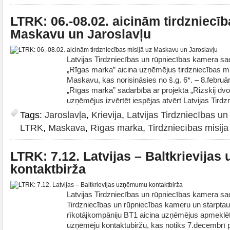
LTRK: 06.-08.02. aicinām tirdzniecīb
Maskavu un Jaroslavļu
Latvijas Tirdzniecības un rūpniecības kamera s
„Rīgas marka” aicina uzņēmējus tirdzniecības mi
Maskavu, kas norisināsies no š.g. 6*. – 8.februār
„Rīgas marka” sadarbībā ar projekta „Rizskij dvor
uzņēmējus izvērtēt iespējas atvērt Latvijas Tirdz
Tags:
Jaroslavļa
,
Krievija
,
Latvijas Tirdzniecības u
LTRK
,
Maskava
,
Rīgas marka
,
Tirdzniecības misija
LTRK: 7.12. Latvijas – Baltkrievija
kontaktbirža
Latvijas Tirdzniecības un rūpniecības kamera sad
Tirdzniecības un rūpniecības kameru un starptau
rīkotājkompāniju BT1 aicina uzņēmējus apmeklēt 
uzņēmēju kontaktubiržu, kas notiks 7.decembrī pl