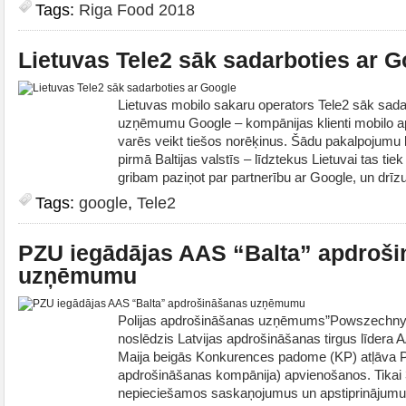
Tags:
Riga Food 2018
Lietuvas Tele2 sāk sadarboties ar G
Lietuvas mobilo sakaru operators Tele2 sāk sadar
uzņēmumu Google – kompānijas klienti mobilo ap
varēs veikt tiešos norēķinus. Šādu pakalpojumu
pirmā Baltijas valstīs – līdztekus Lietuvai tas tie
gribam paziņot par partnerību ar Google, un drīzu
Tags:
google
,
Tele2
PZU iegādājas AAS “Balta” apdroš
uzņēmumu
Polijas apdrošināšanas uzņēmums”Powszechny 
noslēdzis Latvijas apdrošināšanas tirgus līdera 
Maija beigās Konkurences padome (KP) atļāva P
apdrošināšanas kompānija) apvienošanos. Tikai 
nepieciešamos saskaņojumus un apstiprinājumu