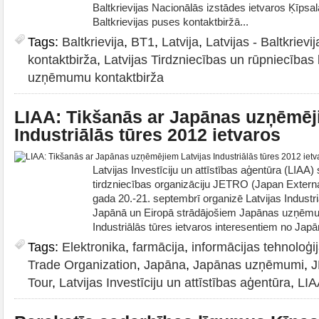
Baltkrievijas Nacionālās izstādes ietvaros Ķīpsal
Baltkrievijas puses kontaktbiržā...
Tags:
Baltkrievija
,
BT1
,
Latvija
,
Latvijas - Baltkrie
kontaktbirža
,
Latvijas Tirdzniecības un rūpniecība
uzņēmumu kontaktbirža
LIAA: Tikšanās ar Japānas uzņēmēj
Industriālās tūres 2012 ietvaros
Latvijas Investīciju un attīstības aģentūra (LIAA
tirdzniecības organizāciju JETRO (Japan Externa
gada 20.-21. septembrī organizē Latvijas Industriāl
Japānā un Eiropā strādājošiem Japānas uzņēmu
Industriālās tūres ietvaros interesentiem no Japā
Tags:
Elektronika
,
farmācija
,
informācijas tehnoloģi
Trade Organization
,
Japāna
,
Japānas uzņēmumi
,
Tour
,
Latvijas Investīciju un attīstības aģentūra
,
LIA