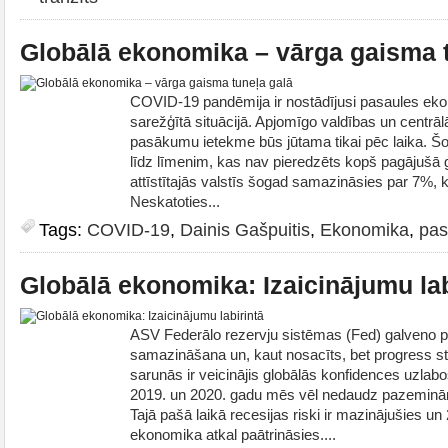
Globālā ekonomika – vārga gaisma t
COVID-19 pandēmija ir nostādījusi pasaules eko
sarežģītā situācijā. Apjomīgo valdības un centr
pasākumu ietekme būs jūtama tikai pēc laika. 
līdz līmenim, kas nav pieredzēts kopš pagājušā
attīstītajās valstīs šogad samazināsies par 7%
Neskatoties...
Tags:
COVID-19
,
Dainis Gašpuitis
,
Ekonomika
,
pas
Globālā ekonomika: Izaicinājumu lab
ASV Federālo rezervju sistēmas (Fed) galveno p
samazināšana un, kaut nosacīts, bet progress st
sarunās ir veicinājis globālās konfidences uzlab
2019. un 2020. gadu mēs vēl nedaudz pazeminā
Tajā pašā laikā recesijas riski ir mazinājušies un
ekonomika atkal paātrināsies....