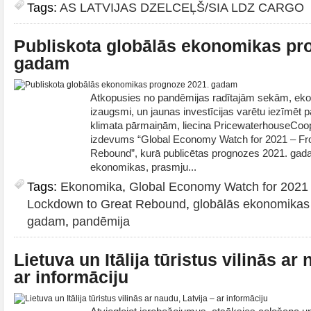
Tags:
AS LATVIJAS DZELCEĻŠ/SIA LDZ CARGO
Publiskota globālās ekonomikas pr
gadam
Atkopusies no pandēmijas radītajām sekām, eko
izaugsmi, un jaunas investīcijas varētu iezīmēt p
klimata pārmaiņām, liecina PricewaterhouseCoo
izdevums “Global Economy Watch for 2021 – Fr
Rebound”, kurā publicētas prognozes 2021. gada
ekonomikas, prasmju...
Tags:
Ekonomika
,
Global Economy Watch for 2021
Lockdown to Great Rebound
,
globālās ekonomikas
gadam
,
pandēmija
Lietuva un Itālija tūristus vilinās ar
ar informāciju