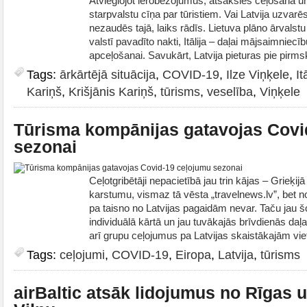
Atvieglojot ierobežojumus, atsāksies ceļošana un
starpvalstu cīņa par tūristiem. Vai Latvija uzvar
nezaudēs tajā, laiks rādīs. Lietuva plāno ārvalst
valstī pavadīto nakti, Itālija – daļai mājsaimniecību
apceļošanai. Savukārt, Latvija pieturas pie pirm
Tags:
ārkārtējā situācija
,
COVID-19
,
Ilze Viņķele
,
It
Kariņš
,
Krišjānis Kariņš
,
tūrisms
,
veselība
,
Viņķele
Tūrisma kompānijas gatavojas Covi
sezonai
Ceļotgribētāji nepacietībā jau trin kājas – Grieķi
karstumu, vismaz tā vēsta „travelnews.lv”, bet n
pa taisno no Latvijas pagaidām nevar. Taču jau šo
individuālā kārtā un jau tuvākajās brīvdienās da
arī grupu ceļojumus pa Latvijas skaistākajām vie
Tags:
ceļojumi
,
COVID-19
,
Eiropa
,
Latvija
,
tūrisms
airBaltic atsāk lidojumus no Rīgas u