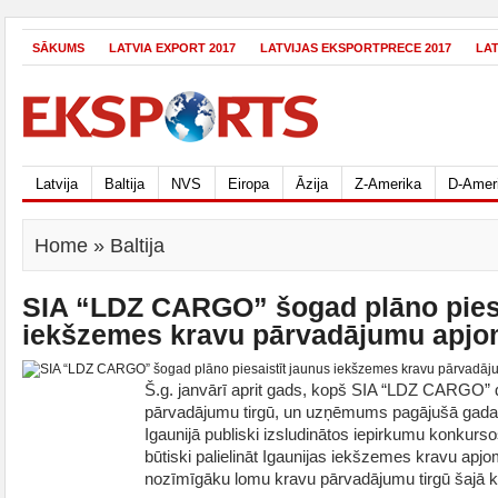
SĀKUMS
LATVIA EXPORT 2017
LATVIJAS EKSPORTPRECE 2017
LA
Latvija
Baltija
NVS
Eiropa
Āzija
Z-Amerika
D-Amer
Home
» Baltija
SIA “LDZ CARGO” šogad plāno piesa
iekšzemes kravu pārvadājumu apjo
Š.g. janvārī aprit gads, kopš SIA “LDZ CARGO” d
pārvadājumu tirgū, un uzņēmums pagājušā gada b
Igaunijā publiski izsludinātos iepirkumu konkurs
būtiski palielināt Igaunijas iekšzemes kravu apj
nozīmīgāku lomu kravu pārvadājumu tirgū šajā ka