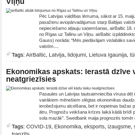
Viļņu
Pēc Latvijas valdības lēmuma, sākot ar 15. maiju,
pasažieru aviopārvadājumus starp Baltijas valstī
nepieciešamo atļauju saņemšanas, airBaltic 18. 
no Rīgas uz Tallinu un Viļņu. airBaltic izpilddire
Gauss) norāda: “Mēs piedāvājam vislabāko savie
valstīm....
Tags:
AirBaltic
,
Latvija
,
lidojumi
,
Lietuva Igaunija
,
tū
Ekonomikas apskats: Ierastā dzīve v
neatgriezīsies
Pasaules un Latvijas tautsaimniecība vīrusa dēļ i
vairākiem mēnešiem slēgtas ekonomikas daudzās
ierobežojumu atcelšana, bet ir nopietnas bažas p
ātru. Prognožu veikšana krīzes laikā kādā brīdī 
sola mazāk”. Swedbank maija prognozēs tomēr
Tags:
COVID-19
,
Ekonomika
,
eksports
,
izaugsme
,
tranzīts