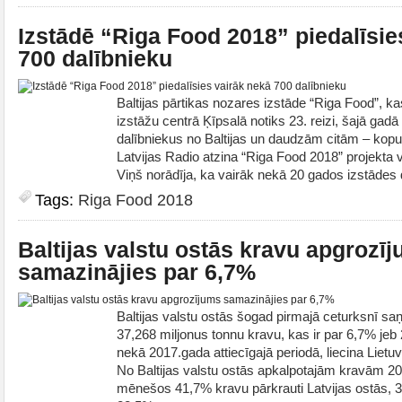
Izstādē “Riga Food 2018” piedalīsie
700 dalībnieku
Baltijas pārtikas nozares izstāde “Riga Food”, k
izstāžu centrā Ķīpsalā notiks 23. reizi, šajā gad
dalībniekus no Baltijas un daudzām citām – kopum
Latvijas Radio atzina “Riga Food 2018” projekta 
Viņš norādīja, ka vairāk nekā 20 gados izstādes 
Tags:
Riga Food 2018
Baltijas valstu ostās kravu apgrozī
samazinājies par 6,7%
Baltijas valstu ostās šogad pirmajā ceturksnī s
37,268 miljonus tonnu kravu, kas ir par 6,7% je
nekā 2017.gada attiecīgajā periodā, liecina Lietuv
No Baltijas valstu ostās apkalpotajām kravām 20
mēnešos 41,7% kravu pārkrauti Latvijas ostās, 3