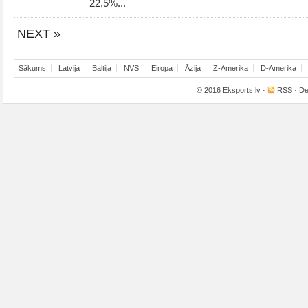
22,5%...
NEXT »
Sākums
Latvija
Baltija
NVS
Eiropa
Āzija
Z-Amerika
D-Amerika
© 2016
Eksports.lv
·
RSS
· De