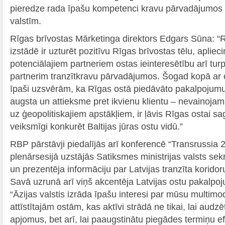
pieredze rada īpašu kompetenci kravu pārvadājumos s
valstīm.
Rīgas brīvostas Mārketinga direktors Edgars Sūna: “
izstādē ir uzturēt pozitīvu Rīgas brīvostas tēlu, aplie
potenciālajiem partneriem ostas ieinteresētību arī tu
partnerim tranzītkravu pārvadājumos. Šogad kopā a
īpaši uzsvērām, ka Rīgas ostā piedāvāto pakalpojumu 
augsta un attieksme pret ikvienu klientu – nevainojama
uz ģeopolitiskajiem apstākļiem, ir ļāvis Rīgas ostai sa
veiksmīgi konkurēt Baltijas jūras ostu vidū.”
RBP pārstāvji piedalījās arī konferencē “Transrussia 
plenārsesijā uzstājās Satiksmes ministrijas valsts se
un prezentēja informāciju par Latvijas tranzīta korido
Savā uzrunā arī viņš akcentēja Latvijas ostu pakalpoju
“Āzijas valstis izrāda īpašu interesi par mūsu multimo
attīstītajām ostām, kas aktīvi strādā ne tikai, lai aud
apjomus, bet arī, lai paaugstinātu piegādes termiņu efek