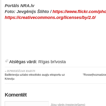
Portāls NRA.lv
Foto: Jevgēnijs Šlihto /
https://www.flickr.com/p
https://creativecommons.org/licenses/by/2.0/
Atslēgas vārdi:
Rīgas brīvosta
« IEPRIEKŠĒJAIS RAKSTS
Baltkrievija uzlabo eksotisko augļu eksportu uz
“Rosseļhoznadzor”
Krieviju
Komentēt
Jūsu vārds (nepieciešams)