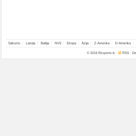
Sākums
Latvija
Baltija
NVS
Eiropa
Āzija
Z-Amerika
D-Amerika
© 2016
Eksports.lv
·
RSS
· De