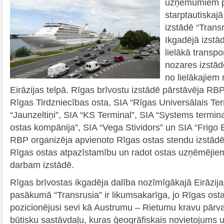
uzņēmumiem pi
starptautiskajā
izstādē “Trans
Ikgadējā izstād
lielākā transpo
nozares izstāde
no lielākajiem
Eirāzijas telpā. Rīgas brīvostu izstādē pārstāvēja R
Rīgas Tirdzniecības osta, SIA “Rīgas Universālais Ter
“Jaunzeltiņi”, SIA “KS Terminal”, SIA “Systems termin
ostas kompānija”, SIA “Vega Stividors” un SIA “Frigo B
RBP organizēja apvienoto Rīgas ostas stendu izstādē,
Rīgas ostas atpazīstamību un radot ostas uzņēmējiem 
darbam izstādē.
Rīgas brīvostas ikgadēja dalība nozīmīgākajā Eirāzij
pasākumā “Transrusia” ir likumsakarīga, jo Rīgas osta
pozicionējusi sevi kā Austrumu – Rietumu kravu pārv
būtisku sastāvdaļu, kuras ģeogrāfiskais novietojums u