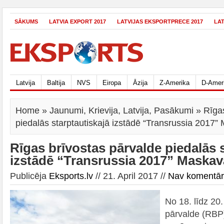
SĀKUMS
LATVIA EXPORT 2017
LATVIJAS EKSPORTPRECE 2017
LA
Latvija
Baltija
NVS
Eiropa
Āzija
Z-Amerika
D-Amer
Home
»
Jaunumi
,
Krievija
,
Latvija
,
Pasākumi
» Rīgas
piedalās starptautiskajā izstādē “Transrussia 2017”
Rīgas brīvostas pārvalde piedalās 
izstādē “Transrussia 2017” Maskav
Publicēja
Eksports.lv
// 21. April 2017 //
Nav komentā
No 18. līdz 20.
pārvalde (RBP)