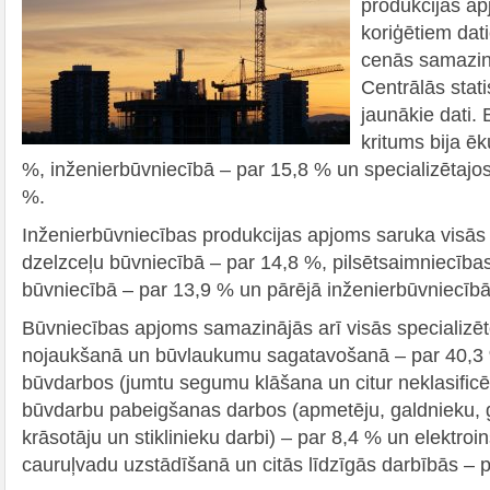
produkcijas ap
koriģētiem dat
cenās samazinā
Centrālās stat
jaunākie dati.
kritums bija ē
%, inženierbūvniecībā – par 15,8 % un specializētajo
%.
Inženierbūvniecības produkcijas apjoms saruka visās
dzelzceļu būvniecībā – par 14,8 %, pilsētsaimniecības
būvniecībā – par 13,9 % un pārējā inženierbūvniecībā
Būvniecības apjoms samazinājās arī visās specializē
nojaukšanā un būvlaukumu sagatavošanā – par 40,3 %
būvdarbos (jumtu segumu klāšana un citur neklasificēt
būvdarbu pabeigšanas darbos (apmetēju, galdnieku, 
krāsotāju un stiklinieku darbi) – par 8,4 % un elektroin
cauruļvadu uzstādīšanā un citās līdzīgās darbībās – 