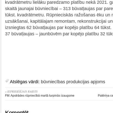
kvadrātmetru lielāku paredzamo platību nekā 2021. gad
skaitā jaunajai būvniecībai – 313 būvatļaujas par pa
tūkst. kvadrātmetru. Rūpnieciskās ražošanas ēku un 
uzsākšanai, kapitālajam remontam, rekonstrukcijai un r
izsniegtas 62 būvatļaujas par kopējo platību 64 tūkst
37 būvatļaujas – jaunbūvēm par kopējo platību 32 tūk
Atslēgas vārdi:
būvniecības produkcijas apjoms
« IEPRIEKŠĒJAIS RAKSTS
FM: Apstrādes rūpniecībā martā turpinās izaugsme
Patēriņa ce
Komentēt