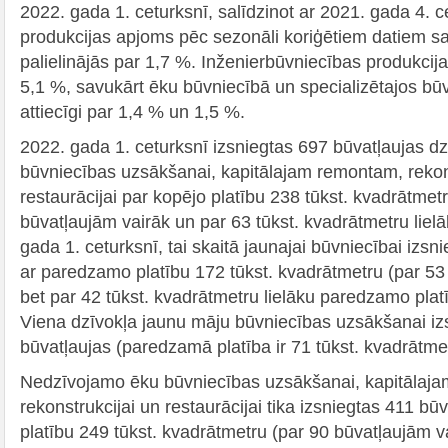
2022. gada 1. ceturksnī, salīdzinot ar 2021. gada 4. c
produkcijas apjoms pēc sezonāli koriģētiem datiem s
palielinājās par 1,7 %. Inženierbūvniecības produkci
5,1 %, savukārt ēku būvniecībā un specializētajos būv
attiecīgi par 1,4 % un 1,5 %.
2022. gada 1. ceturksnī izsniegtas 697 būvatļaujas d
būvniecības uzsākšanai, kapitālajam remontam, rekon
restaurācijai par kopējo platību 238 tūkst. kvadrātmet
būvatļaujām vairāk un par 63 tūkst. kvadrātmetru liel
gada 1. ceturksnī, tai skaitā jaunajai būvniecībai izsn
ar paredzamo platību 172 tūkst. kvadrātmetru (par 5
bet par 42 tūkst. kvadrātmetru lielāku paredzamo plat
Viena dzīvokļa jaunu māju būvniecības uzsākšanai iz
būvatļaujas (paredzamā platība ir 71 tūkst. kvadrātme
Nedzīvojamo ēku būvniecības uzsākšanai, kapitālaj
rekonstrukcijai un restaurācijai tika izsniegtas 411 bū
platību 249 tūkst. kvadrātmetru (par 90 būvatļaujām va