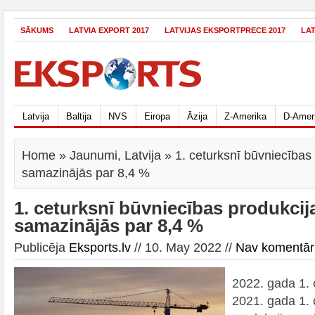
SĀKUMS
LATVIA EXPORT 2017
LATVIJAS EKSPORTPRECE 2017
LA
Latvija
Baltija
NVS
Eiropa
Āzija
Z-Amerika
D-Amer
Home
»
Jaunumi
,
Latvija
» 1. ceturksnī būvniecības
samazinājās par 8,4 %
1. ceturksnī būvniecības produkci
samazinājās par 8,4 %
Publicēja
Eksports.lv
// 10. May 2022 //
Nav komentār
2022. gada 1. c
2021. gada 1. 