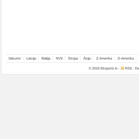
Sākums
Latvija
Baltija
NVS
Eiropa
Āzija
Z-Amerika
D-Amerika
© 2016
Eksports.lv
·
RSS
· De