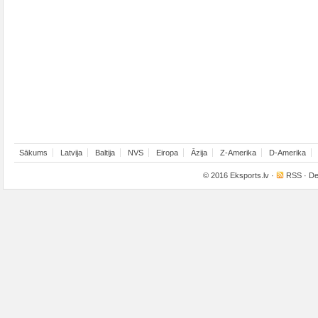
Sākums
Latvija
Baltija
NVS
Eiropa
Āzija
Z-Amerika
D-Amerika
© 2016
Eksports.lv
·
RSS
· De