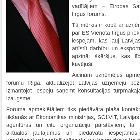
vadītājiem – Eiropas Sa
tirgus forums.
Tā mērķis ir kopā ar uzņēm
par ES Vienotā tirgus prie
iespējām, kas ļauj Latvi
attīstīt darbību un eksport
apzināt šķēršļus, kas lī
kavējuši.
Aicinām uzņēmējus apmek
forumu Rīgā, aktualizējot Latvijas uzņēmēju poz
izmantojot iespēju saņemt konsultācijas turpmākaja
izaugsmei.
Foruma apmeklētājiem tiks piedāvāta plaša kontakt
tikšanās ar Ekonomikas ministrijas, SOLVIT, Latvijas I
aģentūras un citu organizāciju pārstāvjiem, lai
aktuālos jautājumus un piedāvātu iespējamos 