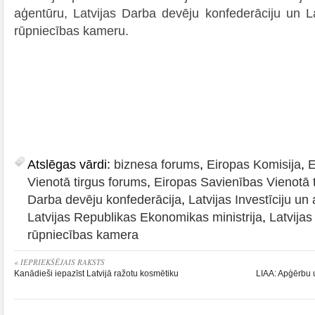
aģentūru, Latvijas Darba devēju konfederāciju un La
rūpniecības kameru.
Atslēgas vārdi:
biznesa forums
,
Eiropas Komisija
,
E
Vienotā tirgus forums
,
Eiropas Savienības Vienotā 
Darba devēju konfederācija
,
Latvijas Investīciju un
Latvijas Republikas Ekonomikas ministrija
,
Latvijas
rūpniecības kamera
« IEPRIEKŠĒJAIS RAKSTS
Kanādieši iepazīst Latvijā ražotu kosmētiku
LIAA: Apģērbu u