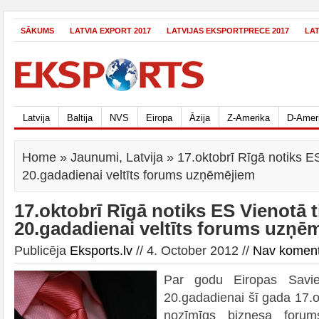
SĀKUMS
LATVIA EXPORT 2017
LATVIJAS EKSPORTPRECE 2017
LA
Latvija
Baltija
NVS
Eiropa
Āzija
Z-Amerika
D-Amer
Home
»
Jaunumi
,
Latvija
» 17.oktobrī Rīgā notiks ES
20.gadadienai veltīts forums uzņēmējiem
17.oktobrī Rīgā notiks ES Vienotā t
20.gadadienai veltīts forums uzņē
Publicēja
Eksports.lv
// 4. October 2012 //
Nav komen
Par godu Eiropas Savie
20.gadadienai šī gada 17.o
nozīmīgs biznesa foru