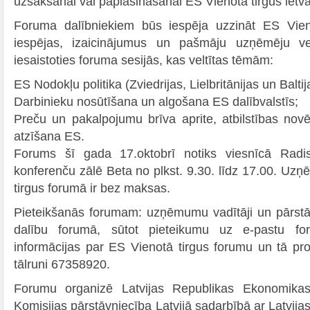
uzsākšanai vai paplašināšanai ES Vienotā tirgus ietva
Foruma dalībniekiem būs iespēja uzzināt ES Vien
iespējas, izaicinājumus un pašmāju uzņēmēju vei
iesaistoties foruma sesijās, kas veltītas tēmām:
ES Nodokļu politika (Zviedrijas, Lielbritānijas un Baltija
Darbinieku nosūtīšana un algošana ES dalībvalstīs;
Preču un pakalpojumu brīva aprite, atbilstības nov
atzīšana ES.
Forums šī gada 17.oktobrī notiks viesnīcā Radis
konferenču zālē Beta no plkst. 9.30. līdz 17.00. Uz
tirgus forumā ir bez maksas.
Pieteikšanās forumam: uzņēmumu vadītāji un pārstāvj
dalību forumā, sūtot pieteikumu uz e-pastu for
informācijas par ES Vienotā tirgus forumu un tā 
tālruni 67358920.
Forumu organizē Latvijas Republikas Ekonomikas 
Komisijas pārstāvniecība Latvijā sadarbībā ar Latvijas 