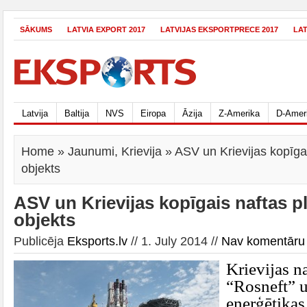
SĀKUMS
LATVIA EXPORT 2017
LATVIJAS EKSPORTPRECE 2017
LA
Latvija
Baltija
NVS
Eiropa
Āzija
Z-Amerika
D-Amer
Home
»
Jaunumi
,
Krievija
» ASV un Krievijas kopīga
objekts
ASV un Krievijas kopīgais naftas p
objekts
Publicēja
Eksports.lv
// 1. July 2014 //
Nav komentāru
Krievijas n
“Rosneft” 
enerģētika