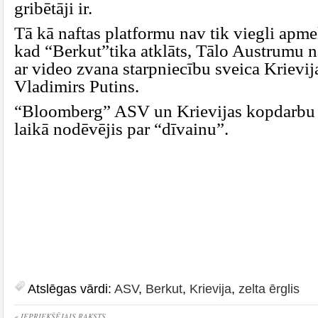
gribētāji ir.
Tā kā naftas platformu nav tik viegli apmek
kad “Berkut”tika atklāts, Tālo Austrumu 
ar video zvana starpniecību sveica Krievij
Vladimirs Putins.
“Bloomberg” ASV un Krievijas kopdarbu 
laikā nodēvējis par “dīvainu”.
Atslēgas vārdi:
ASV
,
Berkut
,
Krievija
,
zelta ērglis
« IEPRIEKŠĒJAIS RAKSTS