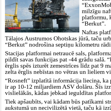
“ExxonMobi
milzīgu naf
platformu, 
“Berkut”.
Naftas plat
Tālajos Austrumos Ohotskas jūrā, taču ur
“Berkut” nodrošina septiņu kilometru rādi
Stacijas platformai netraucē sals, platforma
pildīt savas funkcijas pat -44 grādu salā. “
ērglis spēs izturēt zemestrīces līdz pat 9
zelta ērglis nebīstas no vētras un lieliem v
“Rosneft” izplatītā informācija liecina, ka
ir ap 10-12 miljardiem ASV dolāru. Šīs iz
vislielākās, kādas jebkad ieguldītas platfo
Tiek apšaubīts, vai kādam būs patīkami str
aukstumā un necivilizētā vietā, taču kā izr