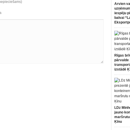
(nepieciešams)
Arvien va
uzņēmumi
a
iespēju p
balvai “L
Eksportp
Rīgas brī
pārvalde 
transport
izstādē Ķ
LDz Minh
jauno kon
maršrutu
Ķīnu