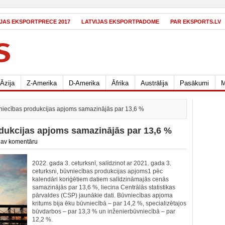
IJAS EKSPORTPRECE 2017
LATVIJAS EKSPORTPADOME
PAR EKSPORTS.LV
Āzija
Z-Amerika
D-Amerika
Āfrika
Austrālija
Pasākumi
M
vniecības produkcijas apjoms samazinājās par 13,6 %
odukcijas apjoms samazinājās par 13,6 %
av komentāru
2022. gada 3. ceturksnī, salīdzinot ar 2021. gada 3.
ceturksni, būvniecības produkcijas apjoms1 pēc
kalendāri koriģētiem datiem salīdzināmajās cenās
samazinājās par 13,6 %, liecina Centrālās statistikas
pārvaldes (CSP) jaunākie dati. Būvniecības apjoma
kritums bija ēku būvniecībā – par 14,2 %, specializētajos
būvdarbos – par 13,3 % un inženierbūvniecībā – par
12,2 %.