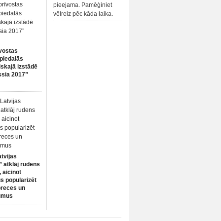
pieejama. Pamēģiniet
vēlreiz pēc kāda laika.
vostas
piedalās
iskajā izstādē
ssia 2017”
atvijas
 atklāj rudens
 aicinot
s popularizēt
preces un
umus