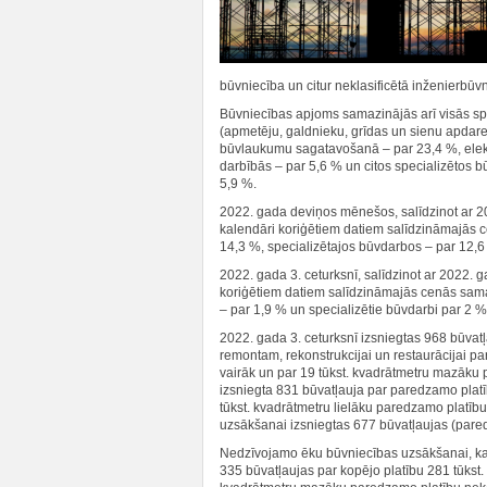
būvniecība un citur neklasificētā inženierbūv
Būvniecības apjoms samazinājās arī visās s
(apmetēju, galdnieku, grīdas un sienu apdare,
būvlaukumu sagatavošanā – par 23,4 %, elektr
darbībās – par 5,6 % un citos specializētos b
5,9 %.
2022. gada deviņos mēnešos, salīdzinot ar 
kalendāri koriģētiem datiem salīdzināmajās c
14,3 %, specializētajos būvdarbos – par 12,6
2022. gada 3. ceturksnī, salīdzinot ar 2022. 
koriģētiem datiem salīdzināmajās cenās sama
– par 1,9 % un specializētie būvdarbi par 2 %
2022. gada 3. ceturksnī izsniegtas 968 būva
remontam, rekonstrukcijai un restaurācijai pa
vairāk un par 19 tūkst. kvadrātmetru mazāku 
izsniegta 831 būvatļauja par paredzamo platī
tūkst. kvadrātmetru lielāku paredzamo platīb
uzsākšanai izsniegtas 677 būvatļaujas (pared
Nedzīvojamo ēku būvniecības uzsākšanai, kapi
335 būvatļaujas par kopējo platību 281 tūkst