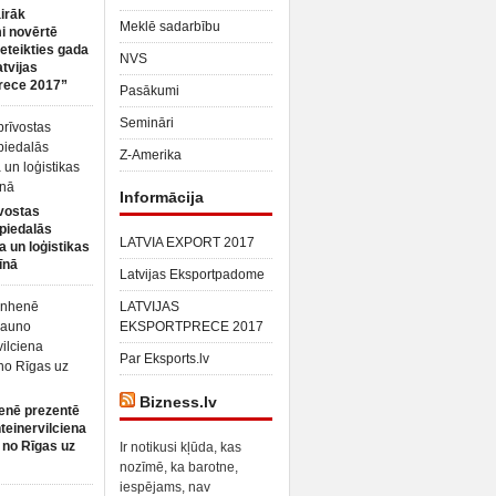
irāk
Meklē sadarbību
 novērtē
ieteikties gada
NVS
atvijas
rece 2017”
Pasākumi
Semināri
Z-Amerika
Informācija
vostas
piedalās
LATVIA EXPORT 2017
a un loģistikas
īnā
Latvijas Eksportpadome
LATVIJAS
EKSPORTPRECE 2017
Par Eksports.lv
Bizness.lv
enē prezentē
teinervilciena
 no Rīgas uz
Ir notikusi kļūda, kas
nozīmē, ka barotne,
iespējams, nav