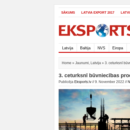
SĀKUMS
LATVIA EXPORT 2017
LATV
Latvija
Baltija
NVS
Eiropa
Home
»
Jaunumi
,
Latvija
» 3. ceturksnī bū
3. ceturksnī būvniecības pr
Publicēja
Eksports.lv
// 9. November 2022 //
N