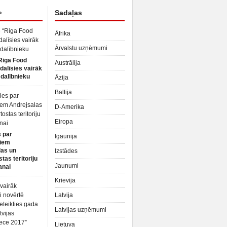
»
Sadaļas
Āfrika
Ārvalstu uzņēmumi
Riga Food
Austrālija
dalīsies vairāk
dalībnieku
Āzija
Baltija
D-Amerika
Eiropa
 par
Igaunija
iem
las un
Izstādes
tas teritoriju
Jaunumi
anai
Krievija
Latvija
Latvijas uzņēmumi
Lietuva