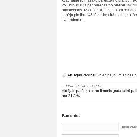
kvadrātmetru mazāku paredzamo platību nekā 
251 būvatļauja par paredzamo platību 190 tū
būvniecības uzsākšanai, kapitālajam remontam,
kopējo platību 145 tūkst. kvadrātmetru, no tā
kvadrātmetru.
Atslēgas vārdi:
Būvniecība
,
būvniecības p
« IEPRIEKŠĒJAIS RAKSTS
Vidējais patēriņa cenu līmenis gada laikā pal
par 21,8 %
Komentēt
Jūsu vār