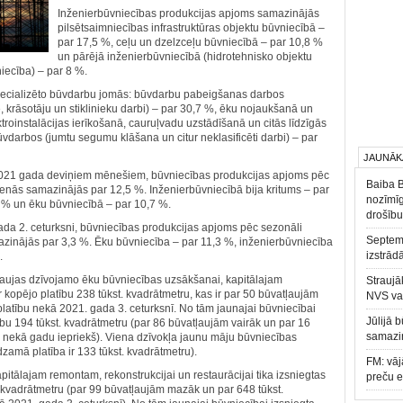
Inženierbūvniecības produkcijas apjoms samazinājās
pilsētsaimniecības infrastruktūras objektu būvniecībā –
par 17,5 %, ceļu un dzelzceļu būvniecībā – par 10,8 %
un pārējā inženierbūvniecībā (hidrotehnisko objektu
niecība) – par 8 %.
pecializēto būvdarbu jomās: būvdarbu pabeigšanas darbos
 krāsotāju un stiklinieku darbi) – par 30,7 %, ēku nojaukšanā un
oinstalācijas ierīkošanā, cauruļvadu uzstādīšanā un citās līdzīgās
ūvdarbos (jumtu segumu klāšana un citur neklasificēti darbi) – par
JAUNĀK
2021 gada deviņiem mēnešiem, būvniecības produkcijas apjoms pēc
Baiba 
enās samazinājās par 12,5 %. Inženierbūvniecībā bija kritums – par
nozīmīg
 % un ēku būvniecībā – par 10,7 %.
drošību
gada 2. ceturksni, būvniecības produkcijas apjoms pēc sezonāli
Septemb
zinājās par 3,3 %. Ēku būvniecība – par 11,3 %, inženierbūvniecība
izstrād
.
tļaujas dzīvojamo ēku būvniecības uzsākšanai, kapitālajam
Straujā
r kopējo platību 238 tūkst. kvadrātmetru, kas ir par 50 būvatļaujām
NVS va
platību nekā 2021. gada 3. ceturksnī. No tām jaunajai būvniecībai
Jūlijā 
bu 194 tūkst. kvadrātmetru (par 86 būvatļaujām vairāk un par 16
samazin
u nekā gadu iepriekš). Viena dzīvokļa jaunu māju būvniecības
zamā platība ir 133 tūkst. kvadrātmetru).
FM: vāj
tālajam remontam, rekonstrukcijai un restaurācijai tika izsniegtas
preču 
. kvadrātmetru (par 99 būvatļaujām mazāk un par 648 tūkst.