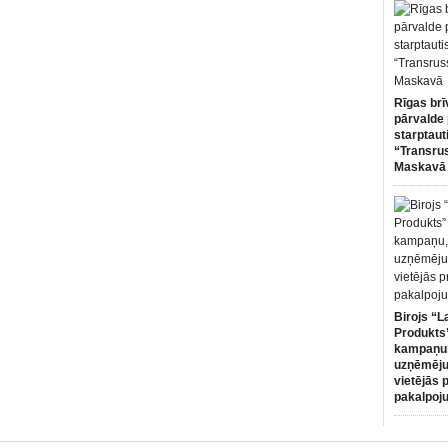
Rīgas brī
pārvalde 
starptaut
“Transru
Maskavā
Birojs “L
Produkts”
kampaņu,
uzņēmēju
vietējās 
pakalpoj