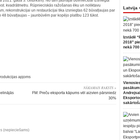
2021. gada 3. ceturksnī). No tām jaunajai būvniecībai izsniegta
kst. kvadrātmetru. Rūpnieciskās ražošanas ēku un noliktavu
Latvija 
 rekonstrukcijai un restaurācijai tika izsniegtas 62 būvatļaujas par
m 48 būvatļaujas – jaunbūvēm par kopējo platību 123 tūkst.
Izstādē “
2018” pie
nekā 700 
rodukcijas apjoms
Vienosies
NĀKAMAIS RAKSTS »
pasākum
ielinājās
FM: Preču eksporta kāpums vēl aizvien pārsniedz
Andrejsa
Eksportos
30%
sakārtoš
ds (nepieciešams)