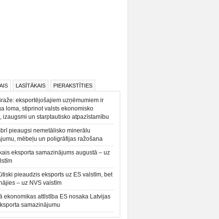
AIS
LASĪTĀKAIS
PIERAKSTĪTIES
Braže: eksportējošajiem uzņēmumiem ir
a loma, stiprinot valsts ekonomisko
, izaugsmi un starptautisko atpazīstamību
rī pieaugsi nemetālisko minerālu
ājumu, mēbeļu un poligrāfijas ražošana
kais eksporta samazinājums augustā – uz
lstīm
būtiski pieaudzis eksports uz ES valstīm, bet
ājies – uz NVS valstīm
ā ekonomikas attīstība ES nosaka Latvijas
eksporta samazinājumu