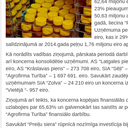
62,64 miljonu 
23% pieaugums
50,63 miljonu 
gadā, liecina “
Uzņēmuma peļņa
eiro, kas ir 2
salīdzinājumā ar 2014.gada peļņu 1,76 miljonu eiro a
Kā norādīts vadības ziņojumā, pārskata periodā darbī
arī koncerna konsolidētie uzņēmumi. AS “Latgales pie
eiro, AS “Krāslavas piens” – 273 708 eiro, SIA “Sēļi” 
“Agrofirma Turība” – 1 697 691. eiro. Savukārt zaudēju
uzņēmumam SIA “Zolva” – 24 210 eiro un koncerna iz
“Vietējā “- 957 eiro.
Ziņojumā arī teikts, ka koncerna kopējais finansiālās d
uzlabojies par 65,63% un galvenokārt tas saistīts ar 
“Agrofirma Turība” finansiālo darbību.
Savukārt “Preiļu siera” rūpnīcā nozīmīga investīcija bij