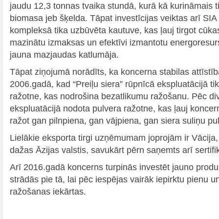
jaudu 12,3 tonnas tvaika stundā, kurā kā kurināmais 
biomasa jeb šķelda. Tāpat investīcijas veiktas arī SIA 
kompleksā tika uzbūvēta kautuve, kas ļauj tirgot cūka
mazinātu izmaksas un efektīvi izmantotu energoresurs
jauna mazjaudas katlumāja.
Tāpat ziņojumā norādīts, ka koncerna stabilas attīstība
2006.gadā, kad “Preiļu siera” rūpnīcā ekspluatācijā t
ražotne, kas nodrošina bezatlikumu ražošanu. Pēc d
ekspluatācijā nodota pulvera ražotne, kas ļauj koncer
ražot gan pilnpiena, gan vājpiena, gan siera suliņu pul
Lielākie eksporta tirgi uzņēmumam joprojām ir Vācija,
dažas Āzijas valstis, savukārt pērn saņemts arī sertif
Arī 2016.gadā koncerns turpinās investēt jauno produ
strādās pie tā, lai pēc iespējas vairāk iepirktu pienu 
ražošanas iekārtas.