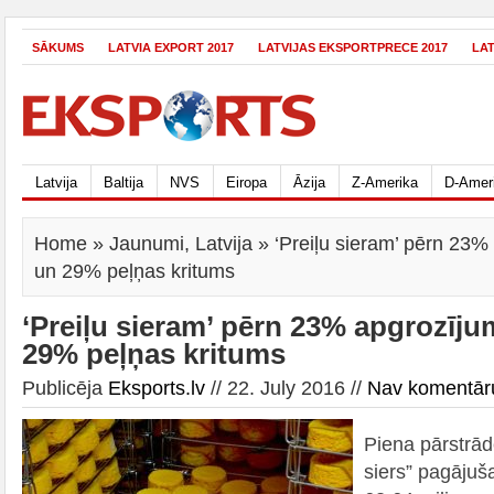
SĀKUMS
LATVIA EXPORT 2017
LATVIJAS EKSPORTPRECE 2017
LA
Latvija
Baltija
NVS
Eiropa
Āzija
Z-Amerika
D-Amer
Home
»
Jaunumi
,
Latvija
» ‘Preiļu sieram’ pērn 23
un 29% peļņas kritums
‘Preiļu sieram’ pērn 23% apgrozīj
29% peļņas kritums
Publicēja
Eksports.lv
// 22. July 2016 //
Nav komentār
Piena pārstrād
siers” pagājuša