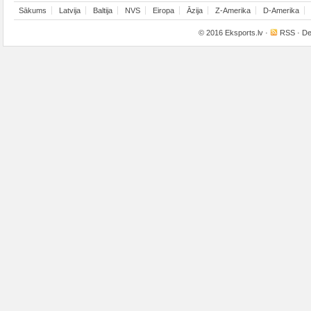
Sākums
Latvija
Baltija
NVS
Eiropa
Āzija
Z-Amerika
D-Amerika
© 2016
Eksports.lv
·
RSS
· De