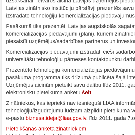
uzsākšanai” ietvaros aicina Latvijas uzņēmējus pieda
Latvijas zinātnisko institūciju pārstāvji prezentēs sav
izstrādāto tehnoloģiju komercializācijas piedāvājumus
Pasākumā tiks prezentēti Latvijas augstskolās sagatav
komercializācijas piedāvājumi (plāni), kuriem zinātnieki
piesaistīt uzņēmējus/sadarbības partnerus un investo
Komercializācijas piedāvājumi izstrādāti cieši sadarbo
universitāšu tehnoloģiju pārneses kontaktpunktu darb
Prezentēto tehnoloģiju komercializācijas piedāvājumu
pasākuma programma tiks drīzumā publicēta šajā inte
Uzņēmējus aicinām pieteikt savu dalību līdz 2011. gad
elektronisku pieteikuma anketu
šeit
Zinātniekus, kas iepriekš nav iesnieguši LIAA informā
tehnoloģiju/izgudrojumu lūdzam aizpildīt pieteikuma v
e-pastu
biznesa.ideja@liaa.gov.lv
. līdz 2011. gada 7.
Pieteikšanās anketa zinātniekiem