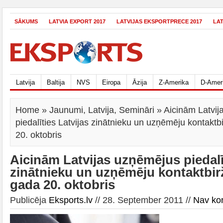
SĀKUMS
LATVIA EXPORT 2017
LATVIJAS EKSPORTPRECE 2017
LA
Latvija
Baltija
NVS
Eiropa
Āzija
Z-Amerika
D-Amer
Home
»
Jaunumi
,
Latvija
,
Semināri
» Aicinām Latvij
piedalīties Latvijas zinātnieku un uzņēmēju kontaktb
20. oktobris
Aicinām Latvijas uzņēmējus piedalī
zinātnieku un uzņēmēju kontaktbirž
gada 20. oktobris
Publicēja
Eksports.lv
// 28. September 2011 //
Nav ko