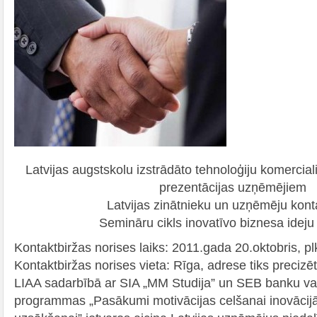
Latvijas augstskolu izstrādāto tehnoloģiju komerci
prezentācijas uzņēmējiem
Latvijas zinātnieku un uzņēmēju kont
Semināru cikls inovatīvo biznesa ideju
Kontaktbiržas norises laiks: 2011.gada 20.oktobris, pl
Kontaktbiržas norises vieta: Rīga, adrese tiks precizē
LIAA sadarbībā ar SIA „MM Studija” un SEB banku val
programmas „Pasākumi motivācijas celšanai inovāci