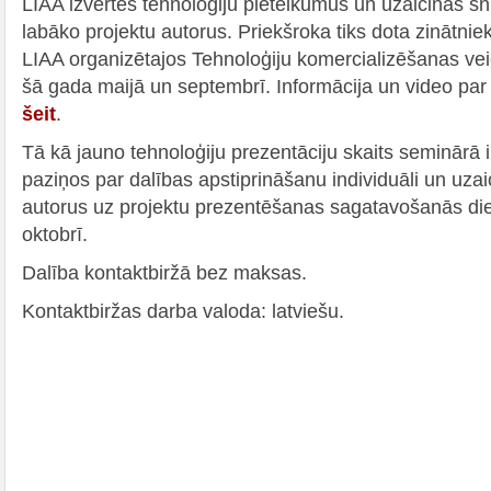
LIAA izvērtēs tehnoloģiju pieteikumus un uzaicinās sn
labāko projektu autorus. Priekšroka tiks dota zinātnie
LIAA organizētajos Tehnoloģiju komercializēšanas v
šā gada maijā un septembrī. Informācija un video pa
šeit
.
Tā kā jauno tehnoloģiju prezentāciju skaits seminārā i
paziņos par dalības apstiprināšanu individuāli un uzai
autorus uz projektu prezentēšanas sagatavošanās di
oktobrī.
Dalība kontaktbiržā bez maksas.
Kontaktbiržas darba valoda: latviešu.