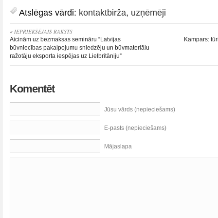
Atslēgas vārdi:
kontaktbirža
,
uzņēmēji
« IEPRIEKŠĒJAIS RAKSTS
Aicinām uz bezmaksas semināru “Latvijas
Kampars: tūr
būvniecības pakalpojumu sniedzēju un būvmateriālu
ražotāju eksporta iespējas uz Lielbritāniju”
Komentēt
Jūsu vārds (nepieciešams)
E-pasts (nepieciešams)
Mājaslapa