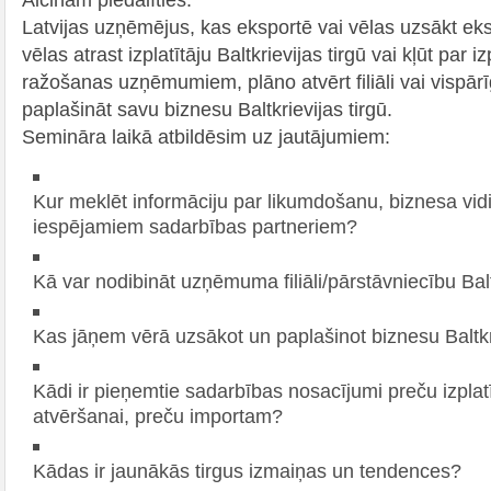
Latvijas uzņēmējus, kas eksportē vai vēlas uzsākt eksp
vēlas atrast izplatītāju Baltkrievijas tirgū vai kļūt par iz
ražošanas uzņēmumiem, plāno atvērt filiāli vai vispārī
paplašināt savu biznesu Baltkrievijas tirgū.
Semināra laikā atbildēsim uz jautājumiem:
Kur meklēt informāciju par likumdošanu, biznesa vid
iespējamiem sadarbības partneriem?
Kā var nodibināt uzņēmuma filiāli/pārstāvniecību Balt
Kas jāņem vērā uzsākot un paplašinot biznesu Baltkri
Kādi ir pieņemtie sadarbības nosacījumi preču izplatīš
atvēršanai, preču importam?
Kādas ir jaunākās tirgus izmaiņas un tendences?