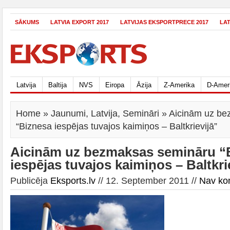
SĀKUMS
LATVIA EXPORT 2017
LATVIJAS EKSPORTPRECE 2017
LA
Latvija
Baltija
NVS
Eiropa
Āzija
Z-Amerika
D-Amer
Home
»
Jaunumi
,
Latvija
,
Semināri
» Aicinām uz be
“Biznesa iespējas tuvajos kaimiņos – Baltkrievijā”
Aicinām uz bezmaksas semināru “
iespējas tuvajos kaimiņos – Baltkri
Publicēja
Eksports.lv
// 12. September 2011 //
Nav ko