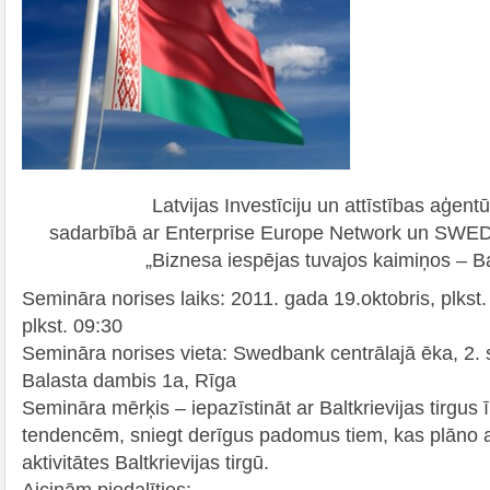
Latvijas Investīciju un attīstības aģent
sadarbībā ar Enterprise Europe Network un SWE
„Biznesa iespējas tuvajos kaimiņos – Bal
Semināra norises laiks: 2011. gada 19.oktobris, plkst. 
plkst. 09:30
Semināra norises vieta: Swedbank centrālajā ēka, 2. 
Balasta dambis 1a, Rīga
Semināra mērķis – iepazīstināt ar Baltkrievijas tirgus 
tendencēm, sniegt derīgus padomus tiem, kas plāno at
aktivitātes Baltkrievijas tirgū.
Aicinām piedalīties: