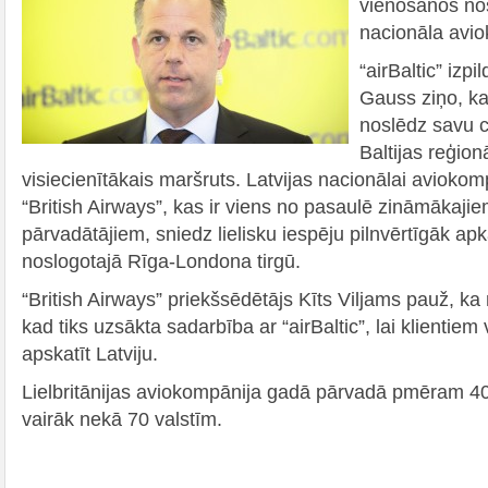
vienošanos no
nacionāla aviok
“airBaltic” izpi
Gauss ziņo, ka 
noslēdz savu c
Baltijas reģio
visiecienītākais maršruts. Latvijas nacionālai aviokom
“British Airways”, kas ir viens no pasaulē zināmākaji
pārvadātājiem, sniedz lielisku iespēju pilnvērtīgāk ap
noslogotajā Rīga-Londona tirgū.
“British Airways” priekšsēdētājs Kīts Viljams pauž, ka 
kad tiks uzsākta sadarbība ar “airBaltic”, lai klientiem
apskatīt Latviju.
Lielbritānijas aviokompānija gadā pārvadā pmēram 40
vairāk nekā 70 valstīm.