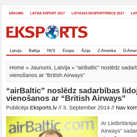
SĀKUMS
LATVIA EXPORT 2017
LATVIJAS EKSPORTPRECE 2017
LA
Latvija
Baltija
NVS
Eiropa
Āzija
Z-Amerika
D-Amer
Home
»
Jaunumi
,
Latvija
» “airBaltic” noslēdz sadar
vienošanos ar “British Airways”
“airBaltic” noslēdz sadarbības lid
vienošanos ar “British Airways”
Publicēja
Eksports.lv
// 3. September 2014 //
Nav kom
Ar Lielbritānij
Airways” sadar