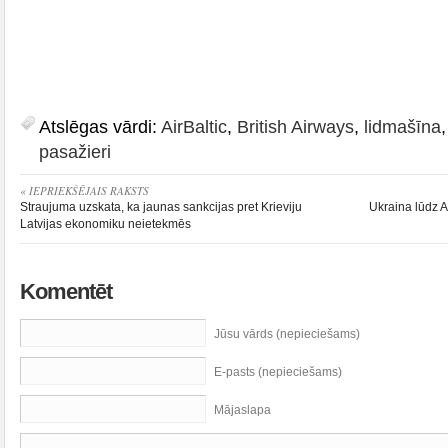
Atslēgas vārdi:
AirBaltic
,
British Airways
,
lidmašīna
pasažieri
« IEPRIEKŠĒJAIS RAKSTS
Straujuma uzskata, ka jaunas sankcijas pret Krieviju
Ukraina lūdz 
Latvijas ekonomiku neietekmēs
Komentēt
Jūsu vārds (nepieciešams)
E-pasts (nepieciešams)
Mājaslapa