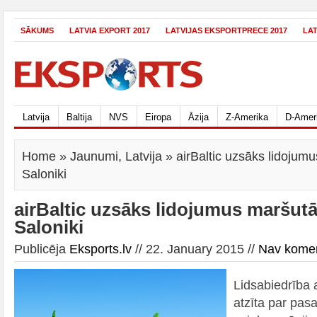
SĀKUMS
LATVIA EXPORT 2017
LATVIJAS EKSPORTPRECE 2017
LA
Latvija
Baltija
NVS
Eiropa
Āzija
Z-Amerika
D-Amer
Home
»
Jaunumi
,
Latvija
» airBaltic uzsāks lidojum
Saloniki
airBaltic uzsāks lidojumus maršut
Saloniki
Publicēja
Eksports.lv
// 22. January 2015 //
Nav kome
Lidsabiedrība 
atzīta par pas