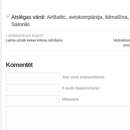
Atslēgas vārdi:
AirBaltic
,
aviokompānija
,
lidmašīna
Saloniki
« IEPRIEKŠĒJAIS RAKSTS
Laima uzsāk kakao krēmu ražošanu
Vešņakovs:
pro
Komentēt
Jūsu vārds (nepieciešams)
E-pasts (nepieciešams)
Mājaslapa