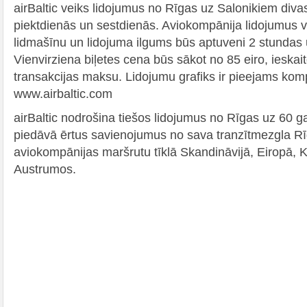
airBaltic veiks lidojumus no Rīgas uz Salonikiem diva
piektdienās un sestdienās. Aviokompānija lidojumus 
lidmašīnu un lidojuma ilgums būs aptuveni 2 stundas
Vienvirziena biļetes cena būs sākot no 85 eiro, ieskai
transakcijas maksu. Lidojumu grafiks ir pieejams kom
www.airbaltic.com
airBaltic nodrošina tiešos lidojumus no Rīgas uz 60 g
piedāvā ērtus savienojumus no sava tranzītmezgla R
aviokompānijas maršrutu tīklā Skandināvijā, Eiropā, 
Austrumos.