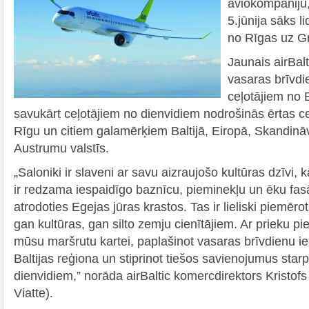
aviokompāniju
5.jūnija sāks 
no Rīgas uz Gri
Jaunais airBal
vasaras brīvd
ceļotājiem no B
savukārt ceļotājiem no dienvidiem nodrošinās ērtas c
Rīgu un citiem galamērķiem Baltijā, Eiropā, Skandinā
Austrumu valstīs.
„Saloniki ir slaveni ar savu aizraujošo kultūras dzīvi, k
ir redzama iespaidīgo baznīcu, pieminekļu un ēku fas
atrodoties Egejas jūras krastos. Tas ir lieliski piemēr
gan kultūras, gan silto zemju cienītājiem. Ar prieku p
mūsu maršrutu kartei, paplašinot vasaras brīvdienu i
Baltijas reģiona un stiprinot tiešos savienojumus sta
dienvidiem,” norāda airBaltic komercdirektors Kristofs
Viatte).