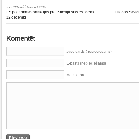
« IEPRIEKŠĒJAIS RAKSTS
ES pagarinātas sankcijas pret Krieviju stāsies spēkā
Eiropas Savien
22.decembrī
Komentēt
Jūsu vārds (nepieciešams)
E-pasts (nepieciešams)
Mājaslapa