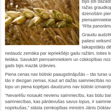
bijis ļoti dažā
ražas graudkop
dzenošām pie
piensaimniekie
“Rīta panorām
Graudu audzētā
patiesi veiksm
laikapstākļu dē
nedaudz zemāka par iepriekšējo gadu ražām, toties k
lielāka. Savukārt piensaimniekiem un cūkkopības noza
gads bijis mazāk izdevies.
Piena cenas nav būtiski paaugstinājušās – tās turas 
tās ir diezgan zemas. Kaut arī dažās saimniecībās not
lopu un piena kopējais daudzums nav būtiski izmainīji
“Nevarēšu nosaukt nevienu saimniecību, kas būtu bank
saimniecības, kas pārdevušas savus lopus, ir saimnie
nopirkušas,” stāsta zemkopības ministrs Jānis Dūklav