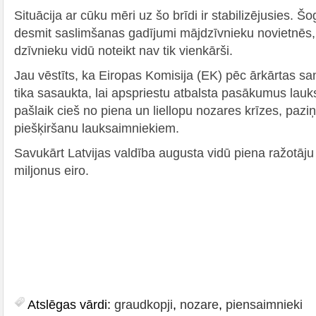
Situācija ar cūku mēri uz šo brīdi ir stabilizējusies. Šo
desmit saslimšanas gadījumi mājdzīvnieku novietnēs, 
dzīvnieku vidū noteikt nav tik vienkārši.
Jau vēstīts, ka Eiropas Komisija (EK) pēc ārkārtas s
tika sasaukta, lai apspriestu atbalsta pasākumus lauk
pašlaik cieš no piena un liellopu nozares krīzes, pazi
piešķiršanu lauksaimniekiem.
Savukārt Latvijas valdība augusta vidū piena ražotāju
miljonus eiro.
Atslēgas vārdi:
graudkopji
,
nozare
,
piensaimnieki