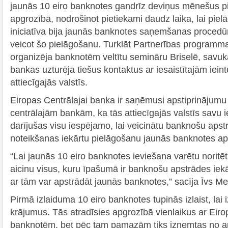
jaunās 10 eiro banknotes gandrīz deviņus mēnešus pi
apgrozībā, nodrošinot pietiekami daudz laika, lai pielā
iniciatīva bija jaunās banknotes saņemšanas procedū
veicot šo pielāgošanu. Turklāt Partnerības programma
organizēja banknotēm veltītu semināru Briselē, savukā
bankas uzturēja tiešus kontaktus ar iesaistītajām iei
attiecīgajās valstīs.
Eiropas Centrālajai banka ir saņēmusi apstiprinājumu
centrālajām bankām, ka tās attiecīgajās valstīs savu 
darījušas visu iespējamo, lai veicinātu banknošu aps
noteikšanas iekārtu pielāgošanu jaunās banknotes ap
“Lai jaunās 10 eiro banknotes ieviešana varētu noritēt 
aicinu visus, kuru īpašumā ir banknošu apstrādes iekār
ar tām var apstrādāt jaunās banknotes,” sacīja Īvs Me
Pirmā izlaiduma 10 eiro banknotes tupinās izlaist, lai i
krājumus. Tās atradīsies apgrozībā vienlaikus ar Eirop
banknotēm, bet pēc tam pamazām tiks izņemtas no ap