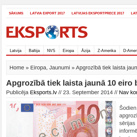
SĀKUMS
LATVIA EXPORT 2017
LATVIJAS EKSPORTPRECE 2017
LA
Latvija
Baltija
NVS
Eiropa
Āzija
Z-Amerika
D-Amer
Home
»
Eiropa
,
Jaunumi
» Apgrozībā tiek laista jau
Apgrozībā tiek laista jaunā 10 eiro
Publicēja
Eksports.lv
// 23. September 2014 //
Nav ko
Šodien
apgroz
sērijas
inform