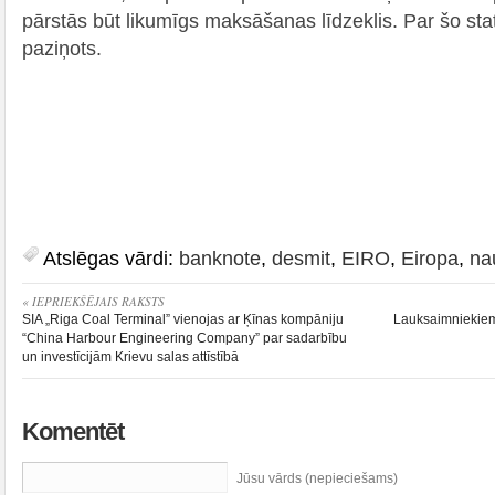
pārstās būt likumīgs maksāšanas līdzeklis. Par šo sta
paziņots.
Atslēgas vārdi:
banknote
,
desmit
,
EIRO
,
Eiropa
,
na
« IEPRIEKŠĒJAIS RAKSTS
SIA „Riga Coal Terminal” vienojas ar Ķīnas kompāniju
Lauksaimniekiem 
“China Harbour Engineering Company” par sadarbību
un investīcijām Krievu salas attīstībā
Komentēt
Jūsu vārds (nepieciešams)