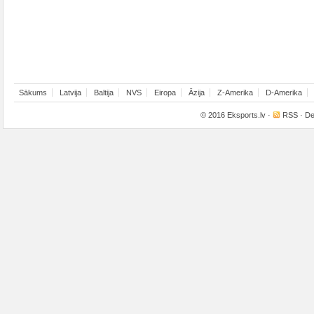
Sākums
Latvija
Baltija
NVS
Eiropa
Āzija
Z-Amerika
D-Amerika
© 2016
Eksports.lv
·
RSS
· De