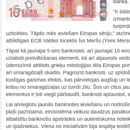
banka.
“Ir būti
izmanto
turpmāk
uzticēties. Tāpēc mēs ieviešam Eiropas sēriju,” atzī
atbildīgais ECB Valdes loceklis Īvs Meršs
(Yves Mers
Tāpat kā jaunajai 5 eiro banknotei, arī jaunajai 10 eiro
uzlaboti pretviltošanas elementi, kā arī atjaunots ve
ūdenszīmē attēlots grieķu mitoloģijas tēla Eiropas po
arī smaragdzaļš skaitlis. Pagrozot banknoti, uz spīdo
kustīgas gaismas efekts, kas pārvietojas augšup un lej
krāsu no smaragdzaļas uz tumši zilu. Šos un citus ja
elementus ir ļoti viegli pārbaudīt, banknoti aptaustot,
Lai atvieglotu jaunās banknotes ieviešanu un nodrošinā
plaši pazīstama, eirosistēma veikusi daudzus pasāku
atbalstītu banknošu apstrādes un autentiskuma noteik
un īpašniekus. Viena no iniciatīvām bija iespēja tes