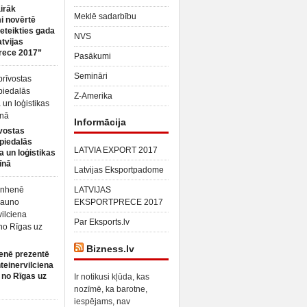
irāk
Meklē sadarbību
 novērtē
ieteikties gada
NVS
atvijas
rece 2017”
Pasākumi
Semināri
Z-Amerika
Informācija
vostas
piedalās
LATVIA EXPORT 2017
a un loģistikas
īnā
Latvijas Eksportpadome
LATVIJAS
EKSPORTPRECE 2017
Par Eksports.lv
Bizness.lv
enē prezentē
teinervilciena
 no Rīgas uz
Ir notikusi kļūda, kas
nozīmē, ka barotne,
iespējams, nav