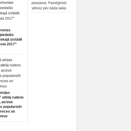
pieejama. Pamēģiniet
vēlreiz pēc kāda laika.
vostas
piedalās
iskajā izstādē
ssia 2017”
atvijas
 atklāj rudens
 aicinot
s popularizēt
preces un
umus