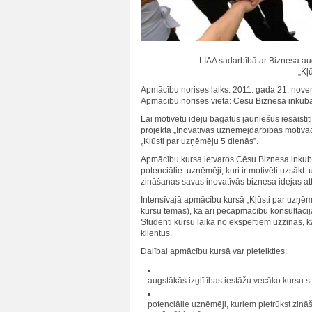
LIAA sadarbībā ar Biznesa aug
„Kļ
Apmācību norises laiks: 2011. gada 21. nove
Apmācību norises vieta: Cēsu Biznesa inkubat
Lai motivētu ideju bagātus jauniešus iesaistīt
projekta „Inovatīvas uzņēmējdarbības motiv
„Kļūsti par uzņēmēju 5 dienās”.
Apmācību kursa ietvaros Cēsu Biznesa inkubat
potenciālie uzņēmēji, kuri ir motivēti uzsāk
zināšanas savas inovatīvās biznesa idejas attī
Intensīvajā apmācību kursā „Kļūsti par uzņēm
kursu tēmas), kā arī pēcapmācību konsultāc
Studenti kursu laikā no ekspertiem uzzinās, kā 
klientus.
Dalībai apmācību kursā var pieteikties:
augstākās izglītības iestāžu vecāko kursu s
potenciālie uzņēmēji, kuriem pietrūkst zināša