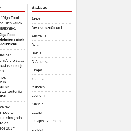
»
Sadaļas
Āfrika
Ārvalstu uzņēmumi
Riga Food
Austrālija
dalīsies vairāk
dalībnieku
Āzija
Baltija
D-Amerika
Eiropa
 par
Igaunija
iem
las un
Izstādes
tas teritoriju
Jaunumi
anai
Krievija
Latvija
Latvijas uzņēmumi
Lietuva