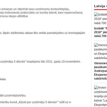
Latvija 
as iemaņas un stiprināt savu uzņēmumu konkurētspēju,
ta instrumentu potenciālie un esošie klienti, kam nepieciešama
nesa idejas attīstībai
Izstādē “
2018” pie
s, tāpēc dalībnieku atlase tiks veikta pamatojoties uz iesniegtajām
nekā 700 
ar uzņēmēju 5 dienās” iespējams līdz 2011. gada 19.novembrim.
Vienosies
pasākum
Andrejsa
Eksportos
sakārtoš
nketa
sākt uzņēmējdarbību.
ācību kursā „Kļūsti par uzņēmēju 5 dienās”” sūtīt uz e-