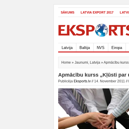
SĀKUMS
LATVIA EXPORT 2017
LATV
Latvija
Baltija
NVS
Eiropa
Home
»
Jaunumi
,
Latvija
» Apmācību kurss 
Apmācību kurss „Kļūsti par
Publicēja
Eksports.lv
// 14. November 2011 //