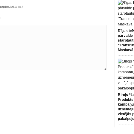
(nepieciešams)
a
Rīgas brī
pārvalde 
starptaut
“Transru
Maskavā
Birojs “L
Produkts”
kampaņu,
uzņēmēju
vietējās 
pakalpoj