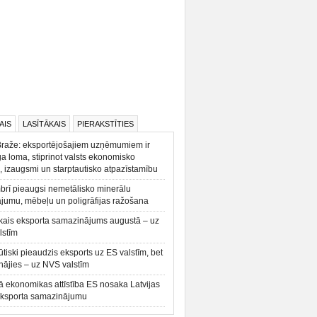
AIS
LASĪTĀKAIS
PIERAKSTĪTIES
Braže: eksportējošajiem uzņēmumiem ir
a loma, stiprinot valsts ekonomisko
, izaugsmi un starptautisko atpazīstamību
rī pieaugsi nemetālisko minerālu
ājumu, mēbeļu un poligrāfijas ražošana
kais eksporta samazinājums augustā – uz
lstīm
būtiski pieaudzis eksports uz ES valstīm, bet
ājies – uz NVS valstīm
ā ekonomikas attīstība ES nosaka Latvijas
eksporta samazinājumu