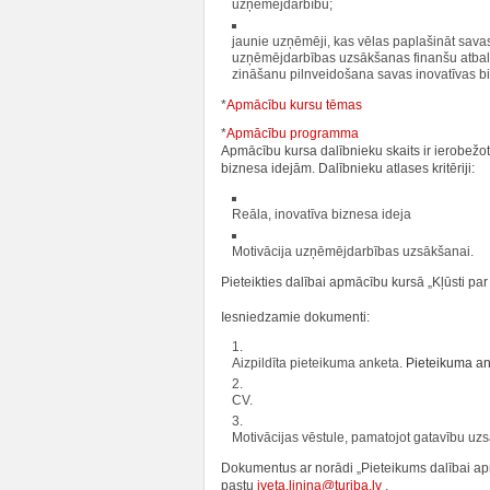
uzņēmējdarbību;
jaunie uzņēmēji, kas vēlas paplašināt sav
uzņēmējdarbības uzsākšanas finanšu atbals
zināšanu pilnveidošana savas inovatīvas biz
*
Apmācību kursu tēmas
*
Apmācību programma
Apmācību kursa dalībnieku skaits ir ierobežot
biznesa idejām. Dalībnieku atlases kritēriji:
Reāla, inovatīva biznesa ideja
Motivācija uzņēmējdarbības uzsākšanai.
Pieteikties dalībai apmācību kursā „Kļūsti p
Iesniedzamie dokumenti:
Aizpildīta pieteikuma anketa.
Pieteikuma a
CV.
Motivācijas vēstule, pamatojot gatavību uz
Dokumentus ar norādi „Pieteikums dalībai apm
pastu
iveta.linina@turiba.lv
.