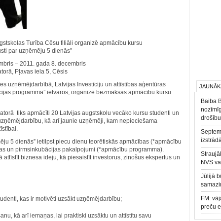
stskolas Turība Cēsu filiāli organizē apmācību kursu
ūsti par uzņēmēju 5 dienās”
mbris – 2011. gada 8. decembris
orā, Pļavas iela 5, Cēsis
ies uzņēmējdarbībā, Latvijas Investīciju un attīstības aģentūras
JAUNĀK
ācijas programma” ietvaros, organizē bezmaksas apmācību kursu
Baiba 
nozīmīg
orā tiks apmācīti 20 Latvijas augstskolu vecāko kursu studenti un
drošību
t uzņēmējdarbību, kā arī jaunie uzņēmēji, kam nepieciešama
stībai.
Septemb
izstrād
ēju 5 dienās” ietilpst piecu dienu teorētiskās apmācības (*apmācību
ijas un pirmsinkubācijas pakalpojumi (*apmācību programma).
Straujā
attīstīt biznesa ideju, kā piesaistīt investorus, zinošus ekspertus un
NVS va
Jūlijā 
samazin
FM: vāj
tudenti, kas ir motivēti uzsākt uzņēmējdarbību;
preču 
nu, kā arī iemaņas, lai praktiski uzsāktu un attīstītu savu