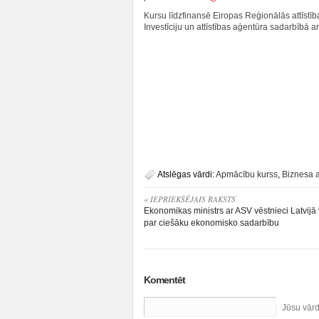
Kursu līdzfinansē Eiropas Reģionālās attīstī
Investīciju un attīstības aģentūra sadarbībā a
Atslēgas vārdi:
Apmācību kurss
,
Biznesa a
« IEPRIEKŠĒJAIS RAKSTS
Ekonomikas ministrs ar ASV vēstnieci Latvijā
par ciešāku ekonomisko sadarbību
Komentēt
Jūsu vār