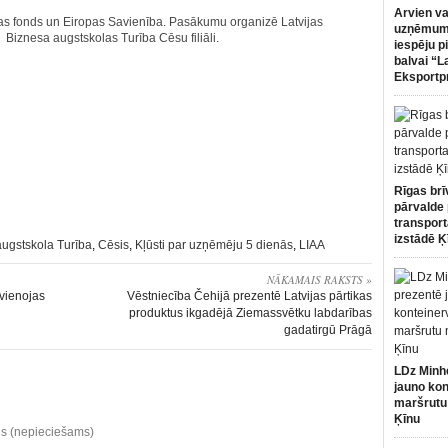
Arvien va
bas fonds un Eiropas Savienība. Pasākumu organizē Latvijas
uzņēmumi
r Biznesa augstskolas Turība Cēsu filiāli.
iespēju p
balvai “L
Eksportp
Rīgas brī
pārvalde 
transport
izstādē Ķ
ugstskola Turība
,
Cēsis
,
Kļūsti par uzņēmēju 5 dienās
,
LIAA
NĀKAMAIS RAKSTS »
 vienojas
Vēstniecība Čehijā prezentē Latvijas pārtikas
produktus ikgadējā Ziemassvētku labdarības
gadatirgū Prāgā
LDz Minh
jauno kon
maršrutu
Ķīnu
ds (nepieciešams)