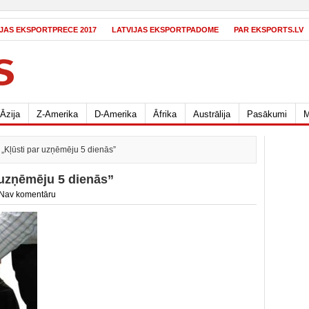
IJAS EKSPORTPRECE 2017
LATVIJAS EKSPORTPADOME
PAR EKSPORTS.LV
Āzija
Z-Amerika
D-Amerika
Āfrika
Austrālija
Pasākumi
M
„Kļūsti par uzņēmēju 5 dienās”
 uzņēmēju 5 dienās”
Nav komentāru