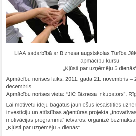
LIAA sadarbībā ar Biznesa augstskolas Turība Jēkab
apmācību kursu
„Kļūsti par uzņēmēju 5 dienās
Apmācību norises laiks: 2011. gada 21. novembris – 
decembris
Apmācību norises vieta: “JIC Biznesa inkubators”, Rīg
Lai motivētu ideju bagātus jauniešus iesaistīties uzņē
Investīciju un attīstības aģentūras projekta „Inovatī
motivācijas programma” ietvaros, organizē bezmaks
„Kļūsti par uzņēmēju 5 dienās”.