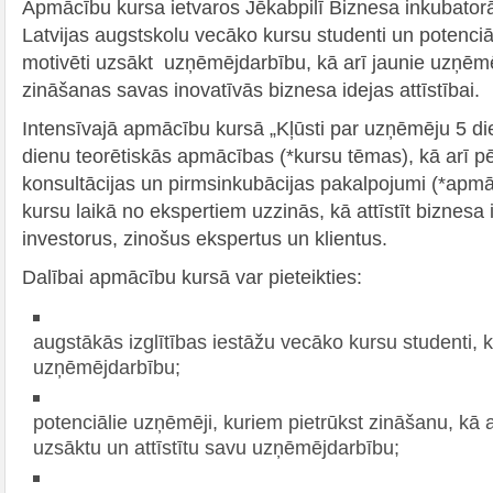
Apmācību kursa ietvaros Jēkabpilī Biznesa inkubatorā
Latvijas augstskolu vecāko kursu studenti un potenciāl
motivēti uzsākt uzņēmējdarbību, kā arī jaunie uzņēm
zināšanas savas inovatīvās biznesa idejas attīstībai.
Intensīvajā apmācību kursā „Kļūsti par uzņēmēju 5 die
dienu teorētiskās apmācības (*kursu tēmas), kā arī 
konsultācijas un pirmsinkubācijas pakalpojumi (*apmāc
kursu laikā no ekspertiem uzzinās, kā attīstīt biznesa i
investorus, zinošus ekspertus un klientus.
Dalībai apmācību kursā var pieteikties:
augstākās izglītības iestāžu vecāko kursu studenti, k
uzņēmējdarbību;
potenciālie uzņēmēji, kuriem pietrūkst zināšanu, kā a
uzsāktu un attīstītu savu uzņēmējdarbību;