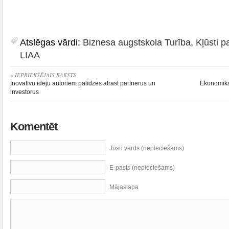
Atslēgas vārdi:
Biznesa augstskola Turība
,
Kļūsti 
LIAA
« IEPRIEKŠĒJAIS RAKSTS
Inovatīvu ideju autoriem palīdzēs atrast partnerus un
Ekonomika
investorus
Komentēt
Jūsu vārds (nepieciešams)
E-pasts (nepieciešams)
Mājaslapa