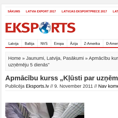
SĀKUMS
LATVIA EXPORT 2017
LATVIJAS EKSPORTPRECE 2017
LA
Latvija
Baltija
NVS
Eiropa
Āzija
Z-Amerika
D-Amer
Home
»
Jaunumi
,
Latvija
,
Pasākumi
» Apmācību kurs
uzņēmēju 5 dienās”
Apmācību kurss „Kļūsti par uzņēm
Publicēja
Eksports.lv
// 9. November 2011 //
Nav kom