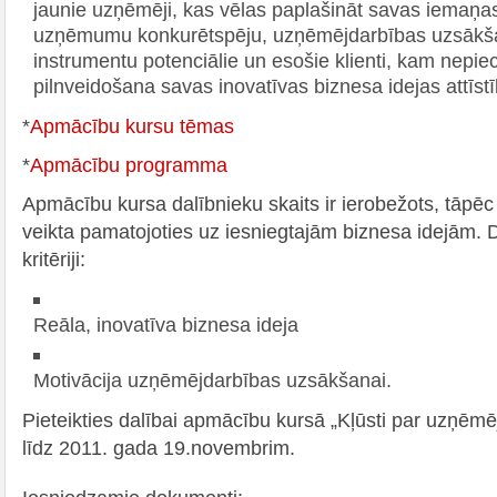
jaunie uzņēmēji, kas vēlas paplašināt savas iemaņas
uzņēmumu konkurētspēju, uzņēmējdarbības uzsākša
instrumentu potenciālie un esošie klienti, kam nepi
pilnveidošana savas inovatīvas biznesa idejas attīstī
*
Apmācību kursu tēmas
*
Apmācību programma
Apmācību kursa dalībnieku skaits ir ierobežots, tāpēc 
veikta pamatojoties uz iesniegtajām biznesa idejām. 
kritēriji:
Reāla, inovatīva biznesa ideja
Motivācija uzņēmējdarbības uzsākšanai.
Pieteikties dalībai apmācību kursā „Kļūsti par uzņēm
līdz 2011. gada 19.novembrim.