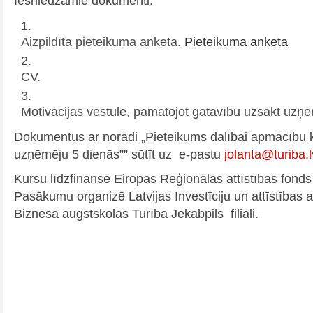
Iesniedzamie dokumenti:
Aizpildīta pieteikuma anketa.
Pieteikuma anketa
CV.
Motivācijas vēstule, pamatojot gatavību uzsākt uzņ
Dokumentus ar norādi „Pieteikums dalībai apmācību k
uzņēmēju 5 dienās”” sūtīt uz e-pastu
jolanta@turiba.l
Kursu līdzfinansē Eiropas Reģionālās attīstības fond
Pasākumu organizē Latvijas Investīciju un attīstības 
Biznesa augstskolas Turība Jēkabpils filiāli.