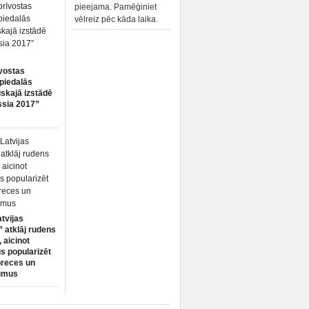
pieejama. Pamēģiniet
vēlreiz pēc kāda laika.
vostas
piedalās
iskajā izstādē
ssia 2017”
atvijas
 atklāj rudens
 aicinot
s popularizēt
preces un
umus