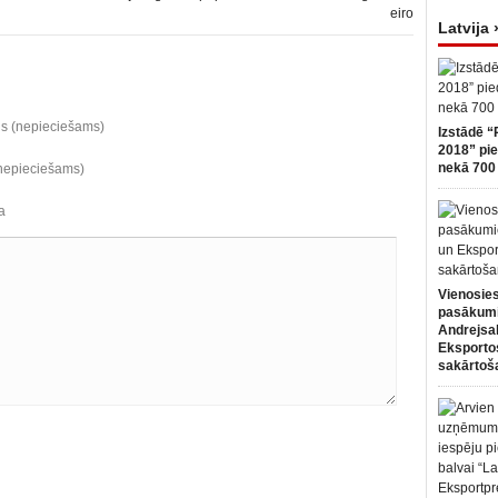
eiro
Latvija 
ds (nepieciešams)
Izstādē “
2018” pie
nekā 700 
(nepieciešams)
a
Vienosies
pasākum
Andrejsa
Eksportos
sakārtoš