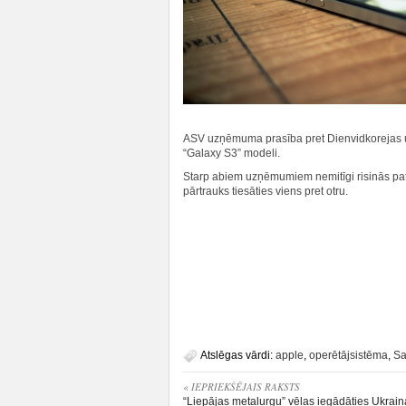
ASV uzņēmuma prasība pret Dienvidkorejas u
“Galaxy S3” modeli.
Starp abiem uzņēmumiem nemitīgi risinās pate
pārtrauks tiesāties viens pret otru.
Atslēgas vārdi:
apple
,
operētājsistēma
,
S
« IEPRIEKŠĒJAIS RAKSTS
“Liepājas metalurgu” vēlas iegādāties Ukrai