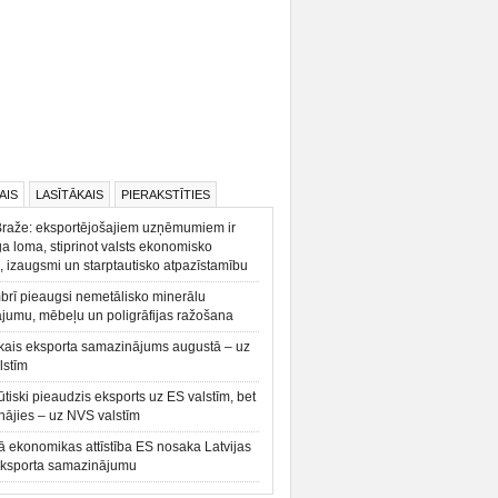
AIS
LASĪTĀKAIS
PIERAKSTĪTIES
Braže: eksportējošajiem uzņēmumiem ir
a loma, stiprinot valsts ekonomisko
, izaugsmi un starptautisko atpazīstamību
rī pieaugsi nemetālisko minerālu
ājumu, mēbeļu un poligrāfijas ražošana
kais eksporta samazinājums augustā – uz
lstīm
būtiski pieaudzis eksports uz ES valstīm, bet
ājies – uz NVS valstīm
ā ekonomikas attīstība ES nosaka Latvijas
eksporta samazinājumu