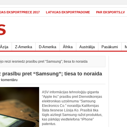
IJAS EKSPORTPRECE 2017
LATVIJAS EKSPORTPADOME
PAR EKSPORTS.LV
Āzija
Z-Amerika
D-Amerika
Āfrika
Austrālija
Pasākumi
M
jo reizi iesniedz prasību pret “Samsung”; tiesa to noraida
dz prasību pret “Samsung”; tiesa to noraida
 komentāru
ASV informācijas tehnoloģiju giganta
“Apple Inc” prasību pret Dienvidkorejas
elektronikas uzņēmuma “Samsung
Electronics Co.” noraidīja Kalifornijas
štata tiesnese Lūsija Ko. Prasībā tika
lūgts aizliegt Samsung ražot produktus,
kas pārkāpj viedtelefona “iPhone”
patentus.