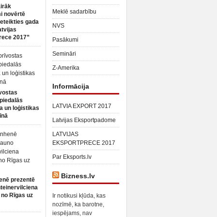
irāk
Meklē sadarbību
 novērtē
ieteikties gada
NVS
atvijas
rece 2017”
Pasākumi
Semināri
Z-Amerika
Informācija
vostas
piedalās
LATVIA EXPORT 2017
a un loģistikas
īnā
Latvijas Eksportpadome
LATVIJAS
EKSPORTPRECE 2017
Par Eksports.lv
Bizness.lv
enē prezentē
teinervilciena
 no Rīgas uz
Ir notikusi kļūda, kas
nozīmē, ka barotne,
iespējams, nav