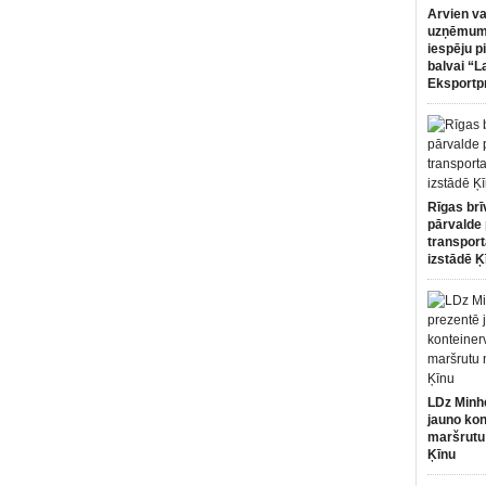
Arvien va
uzņēmumi
iespēju p
balvai “L
Eksportp
Rīgas brī
pārvalde 
transport
izstādē Ķ
LDz Minh
jauno kon
maršrutu
Ķīnu