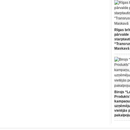
Rīgas brī
pārvalde 
starptaut
“Transru
Maskavā
Birojs “L
Produkts”
kampaņu,
uzņēmēju
vietējās 
pakalpoj