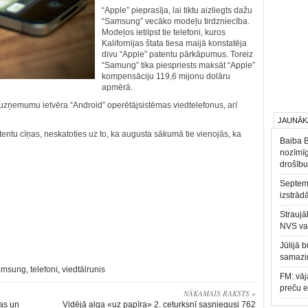
“Apple” pieprasīja, lai tiktu aizliegts dažu
“Samsung” vecāko modeļu tirdzniecība.
Modeļos ietilpst tie telefoni, kuros
Kalifornijas štata tiesa maijā konstatēja
divu “Apple” patentu pārkāpumus. Toreiz
“Samung” tika piespriests maksāt “Apple”
kompensāciju 119,6 mijonu dolāru
apmērā.
zņemumu ietvēra “Android” operētājsistēmas viedtelefonus, arī
JAUNĀK
ntu cīņas, neskatoties uz to, ka augusta sākumā tie vienojās, ka
Baiba 
nozīmīg
drošību
Septemb
izstrād
Straujā
NVS va
Jūlijā 
samazin
amsung
,
telefoni
,
viedtālrunis
FM: vāj
preču 
NĀKAMAIS RAKSTS »
nas un
Vidējā alga «uz papīra» 2. ceturksnī sasniegusi 762