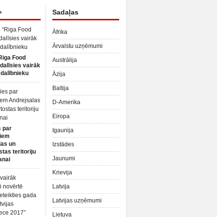
»
Sadaļas
Āfrika
Ārvalstu uzņēmumi
Riga Food
Austrālija
dalīsies vairāk
dalībnieku
Āzija
Baltija
D-Amerika
Eiropa
 par
Igaunija
iem
las un
Izstādes
tas teritoriju
Jaunumi
anai
Krievija
Latvija
Latvijas uzņēmumi
Lietuva