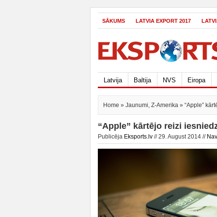
SĀKUMS
LATVIA EXPORT 2017
LATV
Latvija
Baltija
NVS
Eiropa
Home
»
Jaunumi
,
Z-Amerika
» “Apple” kārtē
“Apple” kārtējo reizi iesnie
Publicēja
Eksports.lv
// 29. August 2014 //
Nav