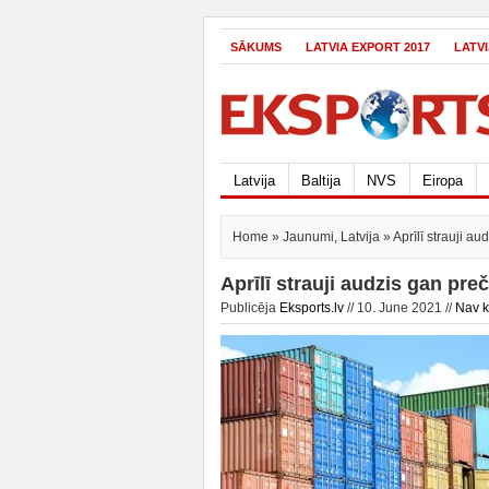
SĀKUMS
LATVIA EXPORT 2017
LATV
Latvija
Baltija
NVS
Eiropa
Home
»
Jaunumi
,
Latvija
» Aprīlī strauji a
Aprīlī strauji audzis gan pr
Publicēja
Eksports.lv
// 10. June 2021 //
Nav 