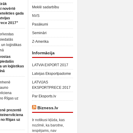
irāk
Meklē sadarbību
 novērtē
ieteikties gada
NVS
atvijas
rece 2017”
Pasākumi
Semināri
Z-Amerika
Informācija
vostas
piedalās
LATVIA EXPORT 2017
a un loģistikas
īnā
Latvijas Eksportpadome
LATVIJAS
EKSPORTPRECE 2017
Par Eksports.lv
Bizness.lv
enē prezentē
teinervilciena
 no Rīgas uz
Ir notikusi kļūda, kas
nozīmē, ka barotne,
iespējams, nav