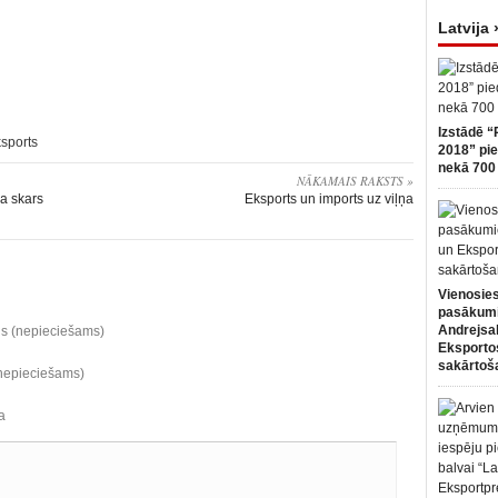
Latvija 
Izstādē “
sports
2018” pie
nekā 700 
NĀKAMAIS RAKSTS »
a skars
Eksports un imports uz viļņa
Vienosies
pasākum
Andrejsa
ds (nepieciešams)
Eksportos
sakārtoš
(nepieciešams)
a