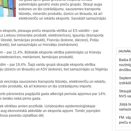
palielinājās gandrīz visās preču grupās. Strauji auga
koksnes un tās izstrādājumu, sauszemes transporta
līdzekļu, minerālo produktu, dzelzs un tērauda, kā arī
elektroierīču un iekārtu eksports. Savukārt samazinājās
ais eksports, pieauga preču eksporta vērtība uz ES valstīm – par
 Lietuvu (minerālie produkti, elektroierīces), Igauniju (transporta
 līdzekļi, farmācijas produkti), Franciju (koksne, dārzeņi), Poliju
īdzekļi), bet samazinājās uz Horvātiju (mehānismi).
JAUNĀK
m – par 11,4%. Būtiskāk eksporta vērtība palielinājās uz Krieviju
elektroierīces, mehānismi, farmācijas produkti).
Baiba 
lstīm – par 19,4%. Šajā valstu grupā straujāk eksporta vērtība
nozīmīg
iju (dzelzs un tērauds) un ASV (koksne), bet samazinājās uz Nigēriju
drošību
Septemb
 veicināja sauszemes transporta līdzekļu, elektroierīču un iekārtu,
izstrād
rālo produktu, kā arī koksnes un tās izstrādājumu imports.
Straujā
rts pārsniedza pagājušā gada attiecīgā perioda apjomus par 14%.
NVS va
% lielāks nekā pirms gada.
Jūlijā 
ek vērtētas arvien pozitīvāk. Uzlabojoties epidemioloģiskajai
samazin
ki aug ekonomiskā aktivitāte un eksporta apjomi. Tomēr, joprojām
īrusa paveidu izplatības dēļ.
FM: vāj
preču 