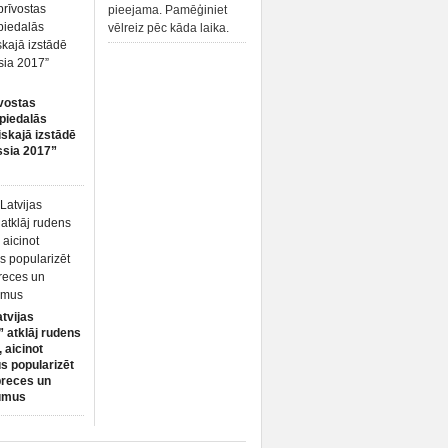
pieejama. Pamēģiniet
vēlreiz pēc kāda laika.
vostas
piedalās
iskajā izstādē
ssia 2017”
atvijas
 atklāj rudens
 aicinot
s popularizēt
preces un
umus