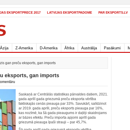
IJAS EKSPORTPRECE 2017
LATVIJAS EKSPORTPADOME
PAR EKSPORTS.LV
Āzija
Z-Amerika
D-Amerika
Āfrika
Austrālija
Pasākumi
M
udzis gan preču eksports, gan imports
eču eksports, gan imports
komentāru
Saskaņā ar Centrālās statistikas pārvaldes datiem, 2021.
gada aprīlī gada griezumā preču eksporta vērtība
faktiskajās cenās pieauga par 33%. Savukārt, salīdzinot
ar 2019. gada aprīli, preču eksports pieauga par 16%,
kas nozīmē, ka šā gada pieaugums ir daļēji skaidrojams
ar bāzes efektu. Preču importa apjomi aprīlī gada
griezumā pieauga īpaši strauji – par 45,7%.
Šā gada aprīlī gada griezumā eksporta vērtība