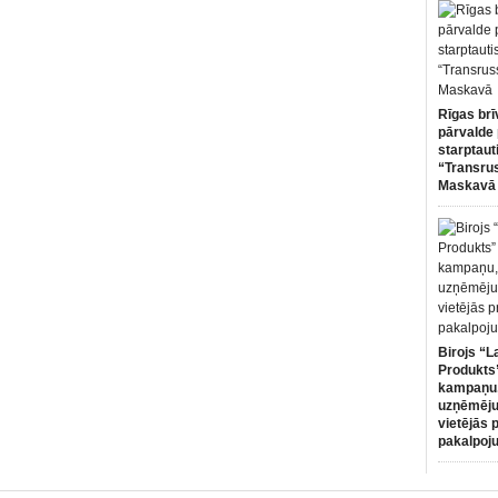
Rīgas brī
pārvalde 
starptaut
“Transru
Maskavā
Birojs “L
Produkts”
kampaņu,
uzņēmēju
vietējās 
pakalpoj