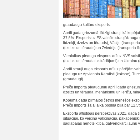
graudaugu kultūru eksports.
Aprīlī gada griezumā, līdzīgi strauji kā kopēj
37,5%. Eksports uz ES valstīm straujāk auga uz
līdzekļi, dzelzs un tērauds), Vāciju (transporta
(dzelzs un tērauds) un Zviedriju (transporta l
Vienlaikus pieauga eksports arī uz NVS valstī
(dzelzs un tērauda izstrādājumi) un Ukrainu (
Aprīlī strauji auga eksports arī uz pārējām va
pieauga uz Apvienoto Karalisti (koksne), Turc
(graudaugi).
Preču importa pieaugumu aprīlī gada griezumā
dzelzs un tērauda, mehānismu un ierīču, mine
Kopumā gada pirmajos četros mēnešos ekspo
Preču imports šajā laika posmā bija par 12,5
Eksporta attīstības perspektīvas 2021. gadā ti
situācijai, ko veicina vakcinācija, pakāpenis
saglabājas nenoteiktība, galvenokārt, jaunu v