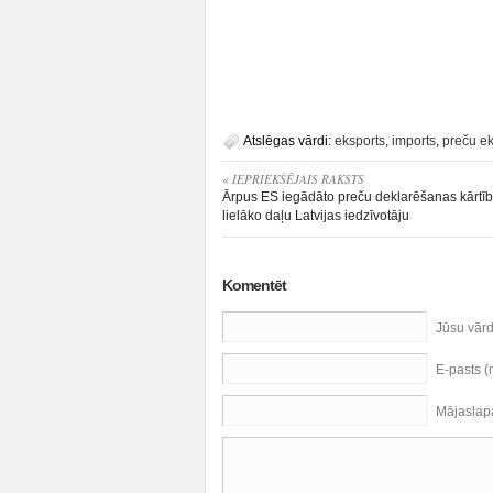
Atslēgas vārdi:
eksports
,
imports
,
preču ek
« IEPRIEKŠĒJAIS RAKSTS
Ārpus ES iegādāto preču deklarēšanas kārtīb
lielāko daļu Latvijas iedzīvotāju
Komentēt
Jūsu vār
E-pasts 
Mājaslap