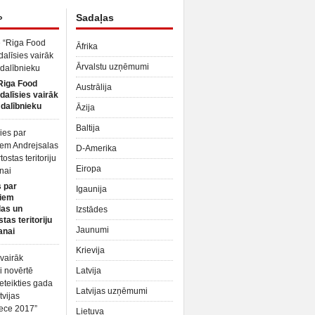
»
Sadaļas
Āfrika
Ārvalstu uzņēmumi
Riga Food
Austrālija
dalīsies vairāk
dalībnieku
Āzija
Baltija
D-Amerika
Eiropa
 par
Igaunija
iem
las un
Izstādes
tas teritoriju
Jaunumi
anai
Krievija
Latvija
Latvijas uzņēmumi
Lietuva