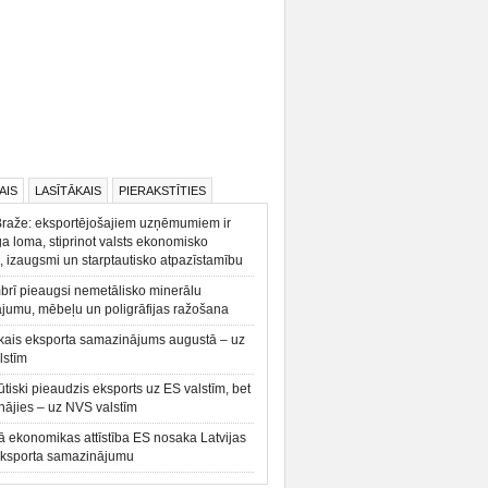
AIS
LASĪTĀKAIS
PIERAKSTĪTIES
Braže: eksportējošajiem uzņēmumiem ir
a loma, stiprinot valsts ekonomisko
, izaugsmi un starptautisko atpazīstamību
rī pieaugsi nemetālisko minerālu
ājumu, mēbeļu un poligrāfijas ražošana
kais eksporta samazinājums augustā – uz
lstīm
būtiski pieaudzis eksports uz ES valstīm, bet
ājies – uz NVS valstīm
ā ekonomikas attīstība ES nosaka Latvijas
eksporta samazinājumu