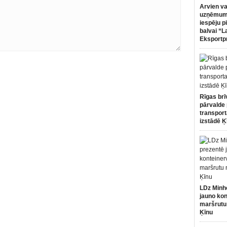
Arvien va
uzņēmumi
iespēju p
balvai “L
Eksportp
Rīgas brī
pārvalde 
transport
izstādē Ķ
LDz Minh
jauno kon
maršrutu
Ķīnu