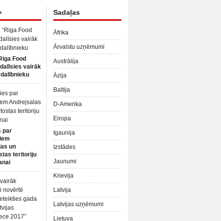
»
Sadaļas
Āfrika
Ārvalstu uzņēmumi
Riga Food
Austrālija
dalīsies vairāk
dalībnieku
Āzija
Baltija
D-Amerika
Eiropa
 par
Igaunija
iem
las un
Izstādes
tas teritoriju
Jaunumi
anai
Krievija
Latvija
Latvijas uzņēmumi
Lietuva