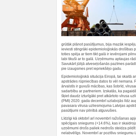
grūtāk plānot pasūtījumus, bija mazāk iespēju
ieviesti stingrāki epidemioloģiskās drošības
toties spēja ar tiem tikt galā ir ievērojami pi
labi tikuši ar to galā. Uzņēmumu aptaujas rāda
Savukārt jūlijā atveseļošanās pazīmes parādī
pie izaugsmes pret iepriekšējo gadu.
Epidemioloģiskā situācija Eiropā, tai skaitā a
apstrādes rūpniecības datos to vēl nemana. Pa
ārvalstīs ir guvuši mācības, kas šobrīd, vīrus
sadarbību ar partneriem. Izskatās, ka pagaidām
šķiet daudz izturīgāki pret atkārtoto vīrusa
(PMI) 2020. gada decembrī uzlabojās līdz au
pavasara vīrusa uzliesmojuma Latvijas apstrā
pasūtījumi nav pilnībā atguvušies.
Līdzīgi kā oktobrī arī novembrī ražošanas ap
spēcīgais sniegums (+14.6%), kas ir skaidroj
uzņēmumi drošs paliek nedrošs steidza pildīt n
nelabvēlīgs. Novembrī ar pozitīvu sniegumu i