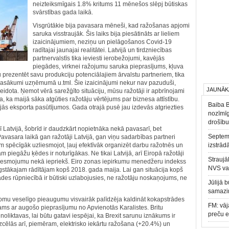
neizteiksmīgais 1.8% kritums 11 mēnešos slēpj būtiskas
svārstības gada laikā.
Visgrūtākie bija pavasara mēneši, kad ražošanas apjomi
saruka visstraujāk. Šis laiks bija piesātināts ar lieliem
izaicinājumiem, neziņu un pielāgošanos Covid-19
radītajai jaunajai realitātei. Latvijā un tirdzniecības
partnervalstīs tika ieviesti ierobežojumi, kavējās
piegādes, virknei ražojumu saruka pieprasījums, kļuva
 prezentēt savu produkciju potenciālajiem ārvalstu partneriem, tika
 pasākumi uzņēmumā u.tml. Šie izaicinājumi nekur nav pazuduši,
JAUNĀK
lnveidota. Ņemot vērā sarežģīto situāciju, mūsu ražotāji ir apbrīnojami
, ka maijā sāka atgūties ražotāju vērtējums par biznesa attīstību.
Baiba 
jās eksporta pasūtījumos. Gada otrajā pusē jau izdevās atgriezties
nozīmīg
drošību
rī Latvijā, šobrīd ir daudzkārt nopietnāka nekā pavasarī, bet
Septemb
vasara laikā gan ražotāji Latvijā, gan viņu sadarbības partneri
am spēcīgāk uzliesmojot, ļauj efektīvāk organizēt darbu ražotnēs un
izstrād
 piegāžu ķēdes ir noturīgākas. Ne tikai Latvijā, arī Eiropā ražotāji
Straujā
 uzliesmojumu nekā iepriekš. Eiro zonas iepirkumu menedžeru indekss
NVS va
gstākajam rādītājam kopš 2018. gada maija. Lai gan situācija kopš
des rūpniecībā ir būtiski uzlabojusies, ne ražotāju noskaņojums, ne
Jūlijā 
samazin
jomu veselīgo pieaugumu visvairāk palīdzēja kaldināt kokapstrādes
FM: vāj
ams ar augošo pieprasījumu no Apvienotās Karalistes. Britu
preču 
oliktavas, lai būtu gatavi iespējai, ka Brexit sarunu iznākums ir
zcēlās arī, piemēram, elektrisko iekārtu ražošana (+20.4%) un