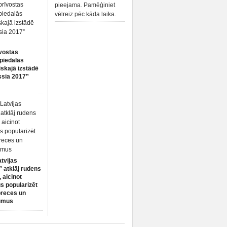
pieejama. Pamēģiniet
vēlreiz pēc kāda laika.
vostas
piedalās
iskajā izstādē
ssia 2017”
atvijas
 atklāj rudens
 aicinot
s popularizēt
preces un
umus