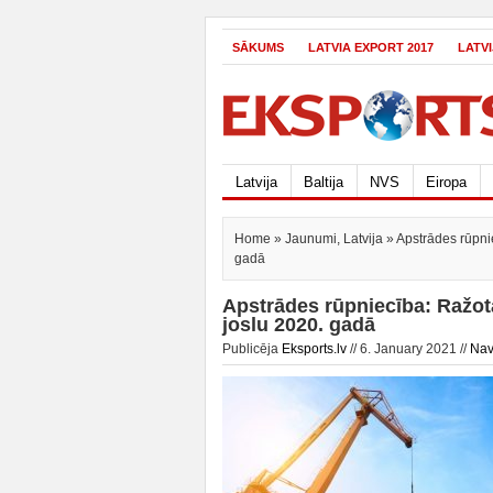
SĀKUMS
LATVIA EXPORT 2017
LATV
Latvija
Baltija
NVS
Eiropa
Home
»
Jaunumi
,
Latvija
» Apstrādes rūpnie
gadā
Apstrādes rūpniecība: Ražotā
joslu 2020. gadā
Publicēja
Eksports.lv
// 6. January 2021 //
Nav