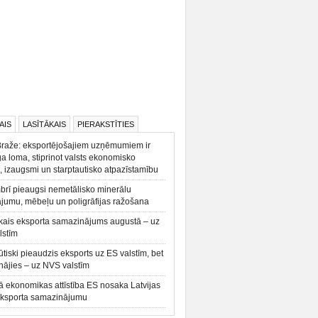
AIS
LASĪTĀKAIS
PIERAKSTĪTIES
Braže: eksportējošajiem uzņēmumiem ir
a loma, stiprinot valsts ekonomisko
, izaugsmi un starptautisko atpazīstamību
rī pieaugsi nemetālisko minerālu
ājumu, mēbeļu un poligrāfijas ražošana
kais eksporta samazinājums augustā – uz
lstīm
būtiski pieaudzis eksports uz ES valstīm, bet
ājies – uz NVS valstīm
ā ekonomikas attīstība ES nosaka Latvijas
eksporta samazinājumu