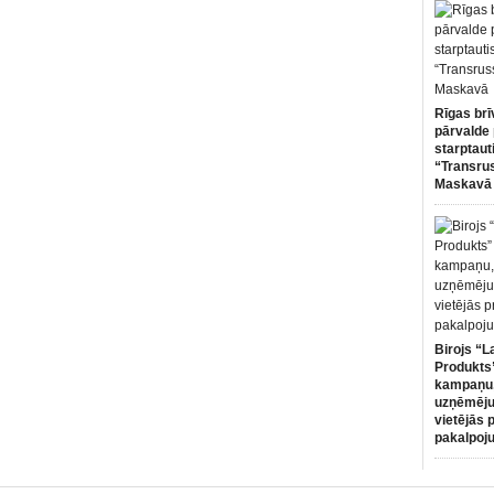
Rīgas brī
pārvalde 
starptaut
“Transru
Maskavā
Birojs “L
Produkts”
kampaņu,
uzņēmēju
vietējās 
pakalpoj