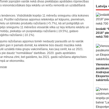
 Tomēr joprojām vairāk nekā divas piektdaļas apstrādes rūpniecības
s visnomācošākais bija iekārtu un ierīču remontā un uzstādīšanā
Latvija 
as tendences. Visbūtiskāk kopējo 11 mēnešu sniegumu cēla koksnes
du). Pozitīvi ražošanas apjomus ietekmēja arī kāpums, piemēram,
vielu un ķīmisko produktu ražošanā (+5.7%), kā arī poligrāfijā un
ējo sniegumu 11 mēnešos visvairāk vilka uz leju kritums iekārtu un
Izstādē “
omobiļu, piekabju un puspiekabju ražošanā (-19.5%), gatavo
2018” pie
apģērbu ražošanā (-10.1%).
nekā 700 
ojums ražošanas apjomus tomēr nedaudz paraustīs un to vairāk
ojām gan ir pamats domāt, ka ietekme būs daudz mazāka nekā
lē uzsāktā riska grupu vakcinēšana, kas ļauj cerēt, ka uz 2021.
au pie daudz “normālākas” darbības. 2020. gads apstrādes
r mīnusa zīmi, bet gaidāms, ka 2021. gadā ražošana atgriezīsies
tempā ar ekonomiku.
Vienosies
miste
pasākum
Andrejsa
Eksportos
sakārtoš