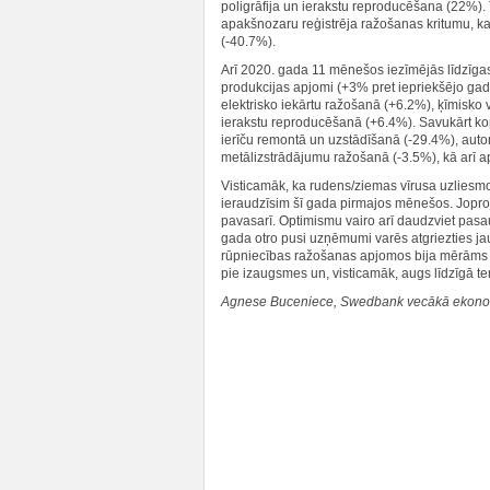
poligrāfija un ierakstu reproducēšana (22%).
apakšnozaru reģistrēja ražošanas kritumu, ka
(-40.7%).
Arī 2020. gada 11 mēnešos iezīmējās līdzīg
produkcijas apjomi (+3% pret iepriekšējo ga
elektrisko iekārtu ražošanā (+6.2%), ķīmisko 
ierakstu reproducēšanā (+6.4%). Savukārt kop
ierīču remontā un uzstādīšanā (-29.4%), aut
metālizstrādājumu ražošanā (-3.5%), kā arī 
Visticamāk, ka rudens/ziemas vīrusa uzliesm
ieraudzīsim šī gada pirmajos mēnešos. Jopr
pavasarī. Optimismu vairo arī daudzviet pasau
gada otro pusi uzņēmumi varēs atgriezties j
rūpniecības ražošanas apjomos bija mērāms a
pie izaugsmes un, visticamāk, augs līdzīgā 
Agnese Buceniece, Swedbank vecākā ekono