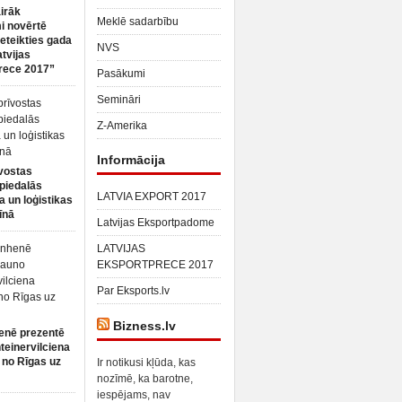
irāk
Meklē sadarbību
 novērtē
ieteikties gada
NVS
atvijas
rece 2017”
Pasākumi
Semināri
Z-Amerika
Informācija
vostas
piedalās
LATVIA EXPORT 2017
a un loģistikas
īnā
Latvijas Eksportpadome
LATVIJAS
EKSPORTPRECE 2017
Par Eksports.lv
Bizness.lv
enē prezentē
teinervilciena
 no Rīgas uz
Ir notikusi kļūda, kas
nozīmē, ka barotne,
iespējams, nav