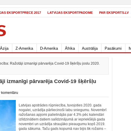
IJAS EKSPORTPRECE 2017
LATVIJAS EKSPORTPADOME
PAR EKSPORTS.LV
Āzija
Z-Amerika
D-Amerika
Āfrika
Austrālija
Pasākumi
M
cība: Ražotāji izmanīgi pārvarēja Covid-19 šķēršļu joslu 2020.
ji izmanīgi pārvarēja Covid-19 šķēršļu
 komentāru
Latvijas apstrādes rūpniecība, tuvojoties 2020. gada
nogalei, uzrādīja pārliecinoši labu sniegumu. Novembrī
ražošanas apjomi palielinājās par 4.3% pēc kalendāri
izlīdzinātiem datiem salīdzinājumā ar iepriekšējā gada
novembri un uzrādīja straujāko pieaugumu kopš 2019.
gada sākuma. Taču gads kopumā nav bijis tik rožains –