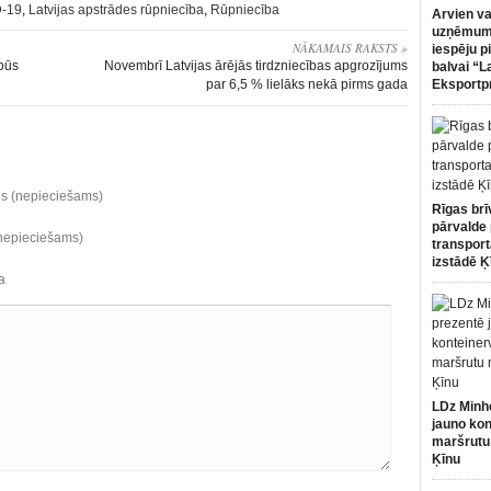
-19
,
Latvijas apstrādes rūpniecība
,
Rūpniecība
Arvien va
uzņēmumi
NĀKAMAIS RAKSTS »
iespēju p
būs
Novembrī Latvijas ārējās tirdzniecības apgrozījums
balvai “L
par 6,5 % lielāks nekā pirms gada
Eksportp
ds (nepieciešams)
Rīgas brī
pārvalde 
(nepieciešams)
transport
izstādē Ķ
a
LDz Minh
jauno kon
maršrutu
Ķīnu