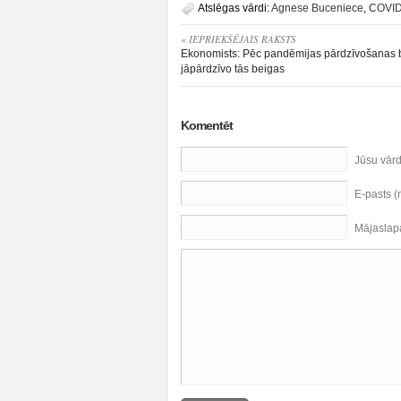
Atslēgas vārdi:
Agnese Buceniece
,
COVID
« IEPRIEKŠĒJAIS RAKSTS
Ekonomists: Pēc pandēmijas pārdzīvošanas 
jāpārdzīvo tās beigas
Komentēt
Jūsu vār
E-pasts 
Mājaslap