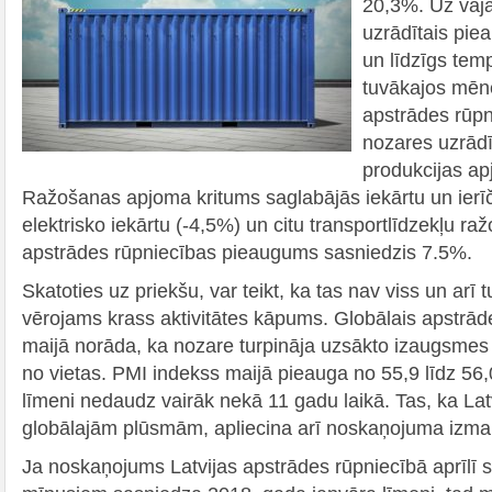
20,3%. Uz vāj
uzrādītais pie
un līdzīgs tem
tuvākajos mēn
apstrādes rūp
nozares uzrādī
produkcijas a
Ražošanas apjoma kritums saglabājās iekārtu un ierī
elektrisko iekārtu (-4,5%) un citu transportlīdzekļu 
apstrādes rūpniecības pieaugums sasniedzis 7.5%.
Skatoties uz priekšu, var teikt, ka tas nav viss un arī 
vērojams krass aktivitātes kāpums. Globālais apstrād
maijā norāda, ka nozare turpināja uzsākto izaugsmes
no vietas. PMI indekss maijā pieauga no 55,9 līdz 56
līmeni nedaudz vairāk nekā 11 gadu laikā. Tas, ka Latv
globālajām plūsmām, apliecina arī noskaņojuma izmai
Ja noskaņojums Latvijas apstrādes rūpniecībā aprīlī st