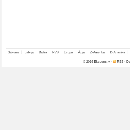
Sākums
Latvija
Baltija
NVS
Eiropa
Āzija
Z-Amerika
D-Amerika
© 2016
Eksports.lv
·
RSS
· De