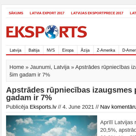
SĀKUMS
LATVIA EXPORT 2017
LATVIJAS EKSPORTPRECE 2017
LA
Latvija
Baltija
NVS
Eiropa
Āzija
Z-Amerika
D-Amer
Home
»
Jaunumi
,
Latvija
» Apstrādes rūpniecības 
šim gadam ir 7%
Apstrādes rūpniecības izaugsmes
gadam ir 7%
Publicēja
Eksports.lv
// 4. June 2021 //
Nav komentār
Aprīlī Latvijas
20,5%, apstrād