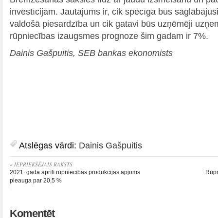
investīcijām. Jautājums ir, cik spēcīga būs saglabāju
valdošā piesardzība un cik gatavi būs uzņēmēji uzņem
rūpniecības izaugsmes prognoze šim gadam ir 7%.
Dainis Gašpuitis, SEB bankas ekonomists
Atslēgas vārdi:
Dainis Gašpuitis
« IEPRIEKŠĒJAIS RAKSTS
2021. gada aprīlī rūpniecības produkcijas apjoms
Rūpn
pieauga par 20,5 %
Komentēt