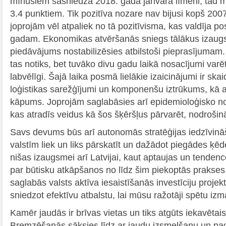
mīnusiem sasniedza 2018. gada janvāra līmeni, tad m
3.4 punktiem. Tik pozitīva nozare nav bijusi kopš 200
joprojām vēl atpaliek no tā pozitīvisma, kas valdīja 
gadam. Ekonomikas atvēršanās sniegs tālākus izaug
piedāvājums nostabilizēsies atbilstoši pieprasījumam. G
tas notiks, bet tuvāko divu gadu laikā nosacījumi varēt
labvēlīgi. Šajā laika posmā lielākie izaicinājumi ir skai
loģistikas sarežģījumi un komponenšu iztrūkums, kā ar
kāpums. Joprojām saglabāsies arī epidemioloģisko no
kas atradīs veidus kā šos šķēršļus pārvarēt, nodrošinā
Savs devums būs arī autonomās stratēģijas iedzīvin
valstīm liek un liks pārskatīt un dažādot piegādes ķē
nišas izaugsmei arī Latvijai, kaut aptaujas un tenden
par būtisku atkāpšanos no līdz šim piekoptās prakses.
saglabās valsts aktīva iesaistīšanās investīciju projekt
sniedzot efektīvu atbalstu, lai mūsu ražotāji spētu izm
Kamēr jaudās ir brīvas vietas un tiks atgūts iekavētai
Bremzēšanās sāksies līdz ar jaudu izsmelšanu un pac